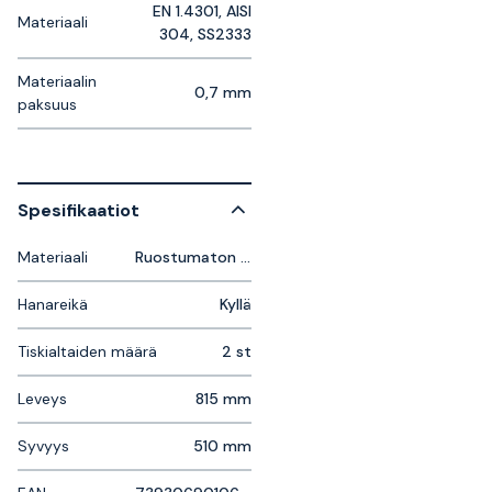
EN 1.4301, AISI
Materiaali
304, SS2333
Materiaalin
0,7 mm
paksuus
Spesifikaatiot
Materiaali
Ruostumaton Teräs
Hanareikä
Kyllä
Tiskialtaiden määrä
2 st
Leveys
815 mm
Syvyys
510 mm