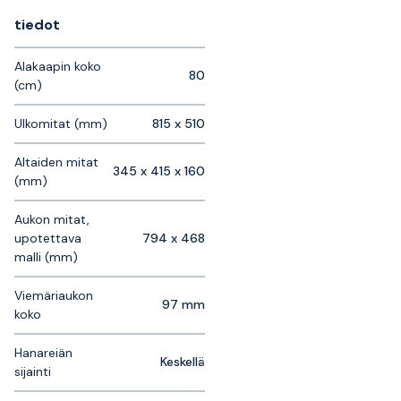
tiedot
Alakaapin koko
80
(cm)
Ulkomitat (mm)
815 x 510
Altaiden mitat
345 x 415 x 160
(mm)
Aukon mitat,
upotettava
794 x 468
malli (mm)
Viemäriaukon
97 mm
koko
Hanareiän
Keskellä
sijainti