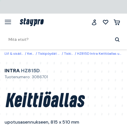
LVI & sisäilma
Keittiö
Tiskipöydät & -altaat
Tiskipöydät
HZ815D Intra Keittiöallas upotusasennukseen, 815 x 510 mm
INTRA
HZ815D
Tuotenumero: 3086701
Keittiöallas
upotusasennukseen, 815 x 510 mm