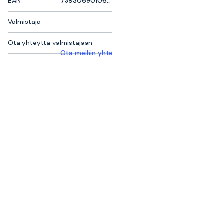
EAN
7393069010626
Valmistaja
Ota yhteyttä valmistajaan
Ota meihin yhteyttä saadaksesi lisätietoja