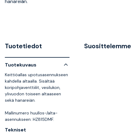
hanareiän.
Tuotetiedot
Suosittelemme
Tuotekuvaus
Keittiöallas upotusasennukseen
kahdella altaalla. Sisältää
koripohjaventtiilit, vesilukon,
ylivuodon toiseen altaaseen
sekä hanareiän.
Mallinumero huullos-/alta-
asennukseen: HZ815DMF.
Tekniset