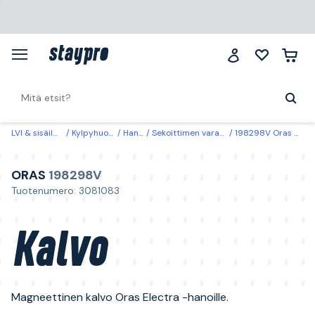
LVI & sisäilma
Kylpyhuone
Hanat
Sekoittimen varaosat
198298V Oras Kalvo
ORAS
198298V
Tuotenumero: 3081083
Kalvo
Magneettinen kalvo Oras Electra -hanoille.