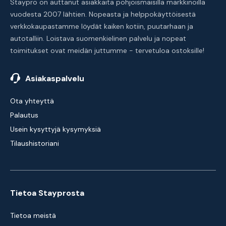
Staypro on auttanut asiakkaita pohjoismaisilla markkinoilla
vuodesta 2007 lähtien. Nopeasta ja helppokäyttöisestä
verkkokaupastamme löydät kaiken kotiin, puutarhaan ja
autotalliin. Loistava suomenkielinen palvelu ja nopeat
toimitukset ovat meidän juttumme - tervetuloa ostoksille!
Asiakaspalvelu
Ota yhteyttä
Palautus
Usein kysyttyjä kysymyksiä
Tilaushistoriani
Tietoa Stayprosta
Tietoa meistä