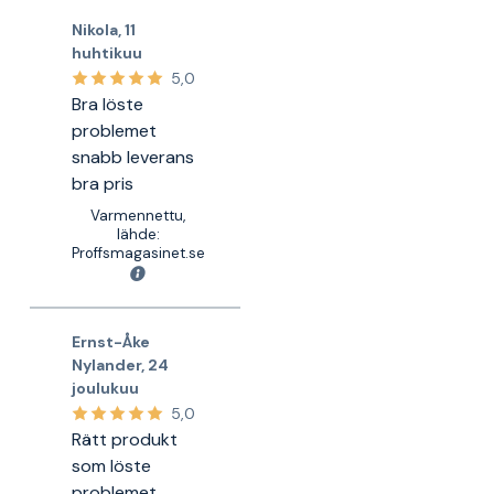
Nikola
,
11
huhtikuu
5,0
Bra löste
problemet
snabb leverans
bra pris
Varmennettu,
lähde:
Proffsmagasinet.se
Ernst-Åke
Nylander
,
24
joulukuu
5,0
Rätt produkt
som löste
problemet.