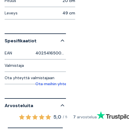
Pituus
20 cm
Leveys
49 cm
Spesifikaatiot
EAN
4025416500261
Valmistaja
Ota yhteyttä valmistajaan
Ota meihin yhteyttä saadaksesi lisätietoja
Arvosteluita
5,0
7
arvostelua
/
5