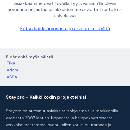
asiakkaamme ovat todella tyytyväisiä. Yllä oleva
arvosana heijastaa asiakkaidemme arvioita Trustpilot-
palvelussa.
Katso kaikki arvosanat ja arvostelut täältä
Pidät ehkä myös näistä
Tilka
Adora
ASSA
Staypro - Kaikki kodin projekteihisi
Staypro on auttanut asiakkaita pohjoismaisilla markkinoilla
vuodesta 2007 lähtien. Nopeasta ja helppokäyttöisestä
verkkokaupastamme löydät kaiken kotiin, puutarhaan ja