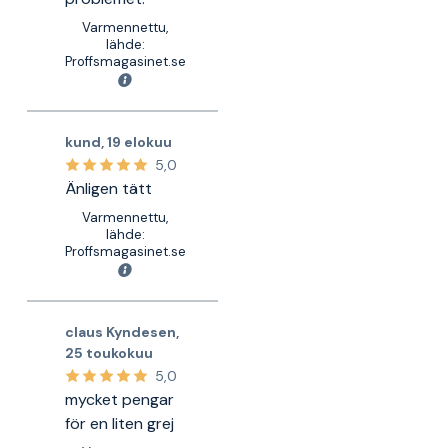
Varmennettu,
lähde:
Proffsmagasinet.se
kund
,
19 elokuu
5,0
Änligen tätt
Varmennettu,
lähde:
Proffsmagasinet.se
claus Kyndesen
,
25 toukokuu
5,0
mycket pengar
för en liten grej