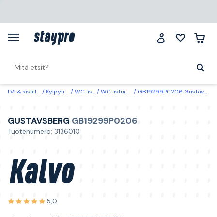
LVI & sisäilma
Kylpyhuone
WC-istuimet
WC-istuimien varaosat
GB19299P0206 Gustavsberg Kalvo uimuriventtiilin GB1929901972
GUSTAVSBERG
GB19299P0206
Tuotenumero: 3136010
Kalvo
5,0