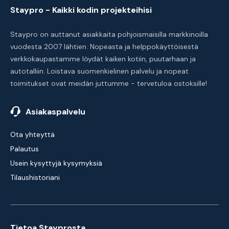
Staypro - Kaikki kodin projekteihisi
Staypro on auttanut asiakkaita pohjoismaisilla markkinoilla
vuodesta 2007 lähtien. Nopeasta ja helppokäyttöisestä
verkkokaupastamme löydät kaiken kotiin, puutarhaan ja
autotalliin. Loistava suomenkielinen palvelu ja nopeat
toimitukset ovat meidän juttumme - tervetuloa ostoksille!
Asiakaspalvelu
Ota yhteyttä
Palautus
Usein kysyttyjä kysymyksiä
Tilaushistoriani
Tietoa Stayprosta