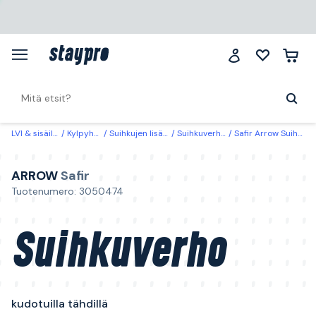
LVI & sisäilma
Kylpyhuone
Suihkujen lisätarvikkeet
Suihkuverhot & ripustus
Safir Arrow Suihkuverho kudotuilla tähdillä
ARROW
Safir
Tuotenumero: 3050474
Suihkuverho
kudotuilla tähdillä