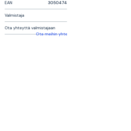
EAN
3050474
Valmistaja
Ota yhteyttä valmistajaan
Ota meihin yhteyttä saadaksesi lisätietoja