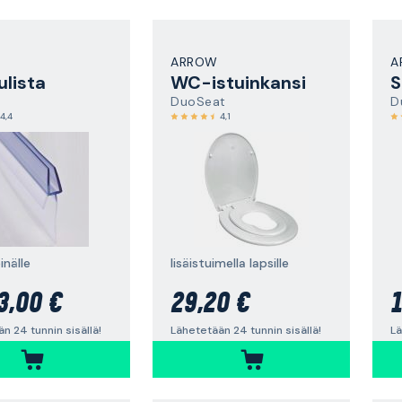
ARROW
A
ulista
WC-istuinkansi
S
DuoSeat
D
4,4
4,1
inälle
lisäistuimella lapsille
3,00 €
29,20 €
1
n 24 tunnin sisällä!
Lähetetään 24 tunnin sisällä!
Lä