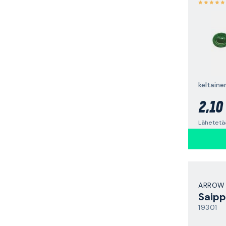
keltainen
2,10
Lähetetää
ARROW
Saipp
19301