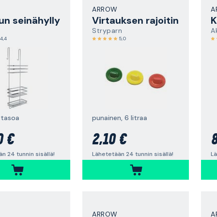
ARROW
A
un seinähylly
Virtauksen rajoitin
K
Stryparn
A
4,4
5,0
 tasoa
punainen, 6 litraa
0 €
2,10 €
8
n 24 tunnin sisällä!
Lähetetään 24 tunnin sisällä!
Lä
ARROW
A