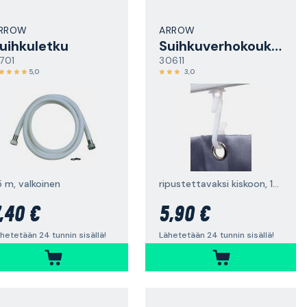
RROW
ARROW
uihkuletku
Suihkuverhokoukku
7701
30611
5,0
3,0
5 m, valkoinen
ripustettavaksi kiskoon, 12 kpl/pakkaus
,40 €
5,90 €
hetetään 24 tunnin sisällä!
Lähetetään 24 tunnin sisällä!