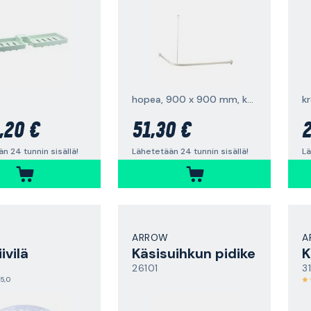
hopea, 900 x 900 mm, kattokiinnityksellä
k
,20 €
51,30 €
2
n 24 tunnin sisällä!
Lähetetään 24 tunnin sisällä!
Lä
ARROW
A
ivilä
Käsisuihkun pidike
K
26101
3
5,0