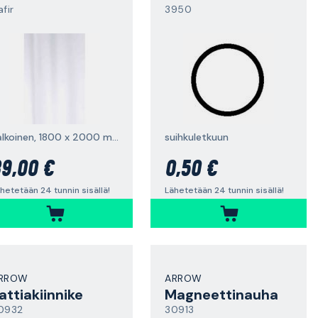
fir
3950
valkoinen, 1800 x 2000 mm
suihkuletkuun
9,00 €
0,50 €
hetetään 24 tunnin sisällä!
Lähetetään 24 tunnin sisällä!
RROW
ARROW
attiakiinnike
Magneettinauha
0932
30913