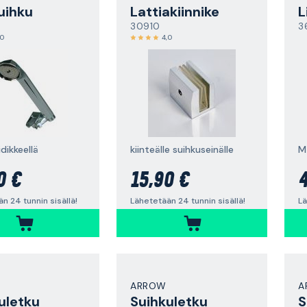
uihku
Lattiakiinnike
L
30910
3
,0
4,0
idikkeellä
kiinteälle suihkuseinälle
M
0 €
15,90 €
4
n 24 tunnin sisällä!
Lähetetään 24 tunnin sisällä!
Lä
ARROW
A
uletku
Suihkuletku
S