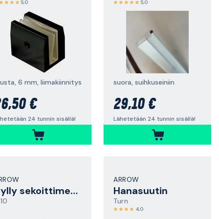
5,0
5,0
usta, 6 mm, liimakiinnitys
suora, suihkuseiniin
6,50 €
29,10 €
hetetään 24 tunnin sisällä!
Lähetetään 24 tunnin sisällä!
RROW
ARROW
Hylly sekoittimeen
Hanasuutin
110
Turn
4,0