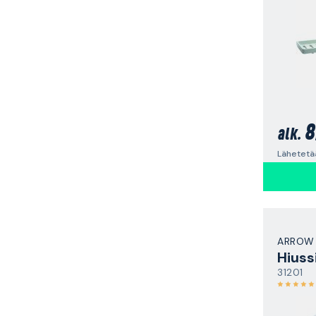
8
alk.
Lähetetää
ARROW
Hiussi
31201