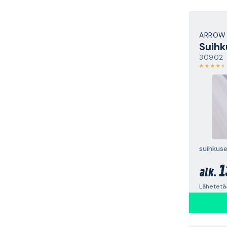
ARROW
Suihk
30902
suihkuse
1
alk.
Lähetetää