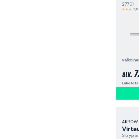
27701
3,0
valkoine
7
alk.
Lähetetää
ARROW
Virta
Strypar