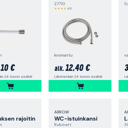
27710
Sa
4,0
n
kromattu
,10 €
12,40 €
3
alk.
n 24 tunnin sisällä!
Lähetetään 24 tunnin sisällä!
Lä
ARROW
A
uksen rajoitin
WC-istuinkansi
L
n
Rubinett
3