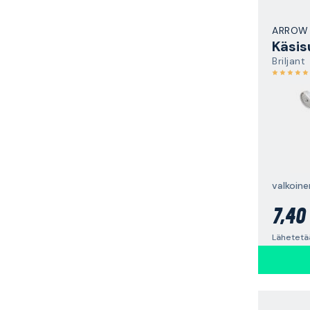
ARROW
Käsis
Briljant
valkoine
7,40
Lähetetää