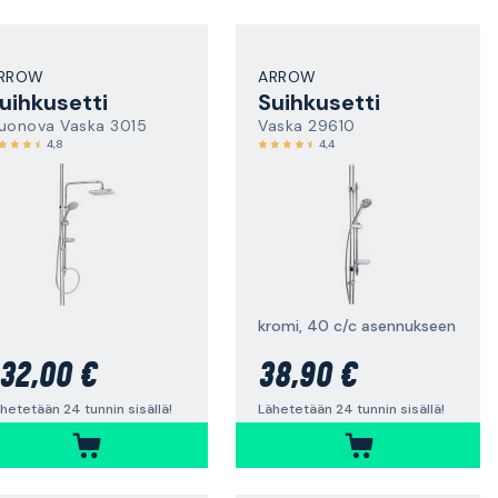
RROW
ARROW
uihkusetti
Suihkusetti
uonova Vaska 3015
Vaska 29610
4,8
4,4
kromi, 40 c/c asennukseen
32,00 €
38,90 €
hetetään 24 tunnin sisällä!
Lähetetään 24 tunnin sisällä!