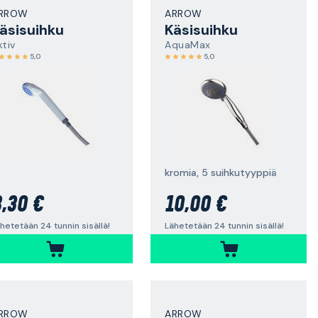
RROW
ARROW
äsisuihku
Käsisuihku
ktiv
AquaMax
5,0
5,0
kromia, 5 suihkutyyppiä
,30 €
10,00 €
hetetään 24 tunnin sisällä!
Lähetetään 24 tunnin sisällä!
RROW
ARROW