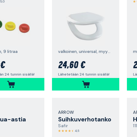
5,0
, 9 litraa
valkoinen, universal, myymäläpakattu
m
 €
24,60 €
2
n 24 tunnin sisällä!
Lähetetään 24 tunnin sisällä!
Lä
ARROW
A
ua-astia
Suihkuverhotanko
Safir
11
4,5