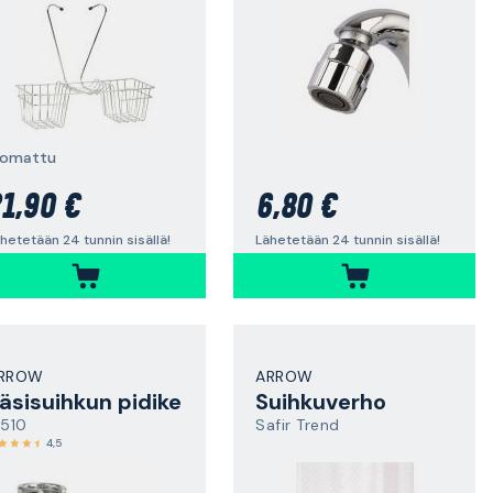
romattu
1,90 €
6,80 €
hetetään 24 tunnin sisällä!
Lähetetään 24 tunnin sisällä!
RROW
ARROW
äsisuihkun pidike
Suihkuverho
1510
Safir Trend
4,5