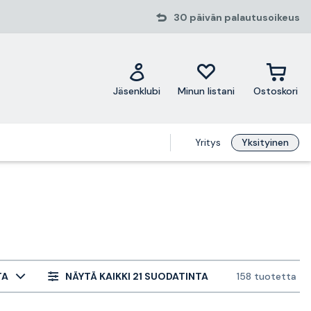
30 päivän palautusoikeus
Jäsenklubi
Minun listani
Ostoskori
Yritys
Yksityinen
TA
NÄYTÄ KAIKKI 21 SUODATINTA
158 tuotetta