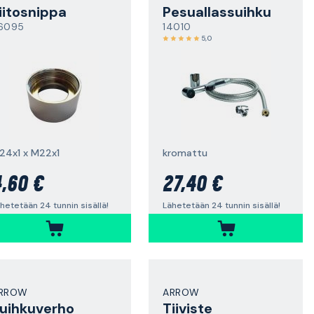
iitosnippa
Pesuallassuihku
6095
14010
5,0
24x1 x M22x1
kromattu
,60 €
27,40 €
hetetään 24 tunnin sisällä!
Lähetetään 24 tunnin sisällä!
RROW
ARROW
uihkuverho
Tiiviste