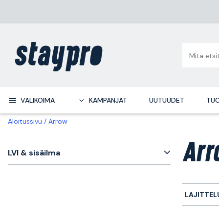
VALIKOIMA
KAMPANJAT
UUTUUDET
TUO
Aloitussivu
Arrow
Arr
LVI & sisäilma
LAJITTEL