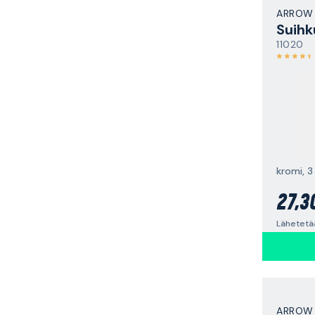
ARROW
Suihk
11020
kromi, 3
27,3
Lähetetää
ARROW