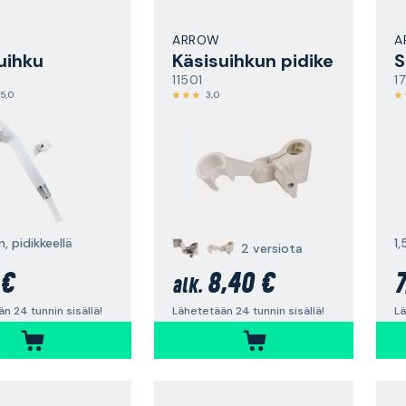
ARROW
A
uihku
Käsisuihkun pidike
S
11501
1
5,0
3,0
n, pidikkeellä
1,
2 versiota
 €
8,40 €
7
alk.
n 24 tunnin sisällä!
Lähetetään 24 tunnin sisällä!
Lä