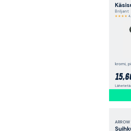
Käsis
Briljant
4
kromi, p
15,6
Lähetetää
ARROW
Suihk