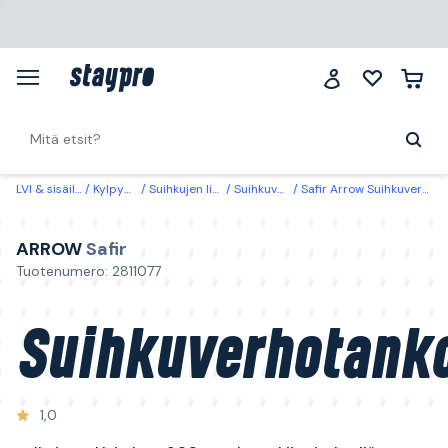
LVI & sisäilma
Kylpyhuone
Suihkujen lisätarvikkeet
Suihkuverhot & ripustus
Safir Arrow Suihkuverhotanko valkoinen, U-kulma, 900 mm, kattokiinnityksellä
ARROW
Safir
Tuotenumero: 2811077
Suihkuverhotank
1,0