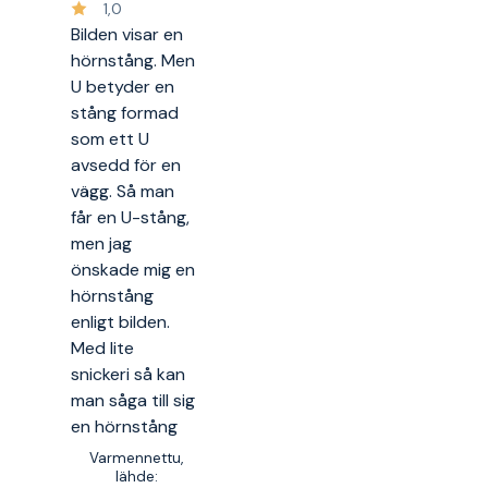
1,0
Bilden visar en
hörnstång. Men
U betyder en
stång formad
som ett U
avsedd för en
vägg. Så man
får en U-stång,
men jag
önskade mig en
hörnstång
enligt bilden.
Med lite
snickeri så kan
man såga till sig
en hörnstång
Varmennettu,
lähde: