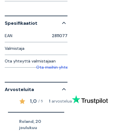
Spesifikaatiot
EAN
2811077
Valmistaja
Ota yhteyttä valmistajaan
Ota meihin yhteyttä saadaksesi lisätietoja
Arvosteluita
1,0
1
arvostelua
/
5
Roland
,
20
joulukuu