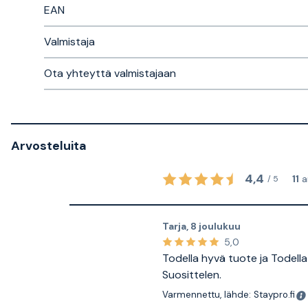
EAN
Valmistaja
Ota yhteyttä valmistajaan
Arvosteluita
4,4
11
a
/
5
Tarja
,
8 joulukuu
5,0
Todella hyvä tuote ja Todella
Suosittelen.
Varmennettu, lähde: Staypro.fi