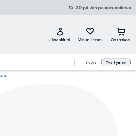
30 päivän palautusoikeus
Jäsenklubi
Minun listani
Ostoskori
Yritys
Yksityinen
soa