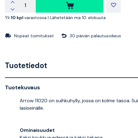
Yli
10 kpl
varastossa |
Lähetetään ma 10. elokuuta
Nopeat toimitukset
30 päivän palautusoikeus
Tuotetiedot
Tuotekuvaus
Arrow 11020 on suihkuhylly, jossa on kolme tasoa. Sui
lasiseinälle.
Ominaisuudet
Kaksi koukkua edessä ja kaksi takana