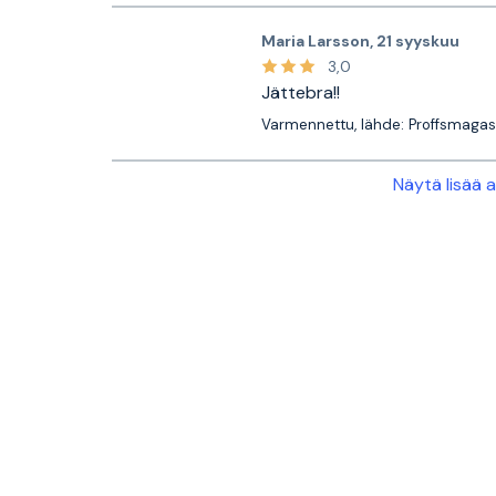
Maria Larsson
,
21 syyskuu
3,0
Jättebra!!
Varmennettu, lähde: Proffsmagas
Näytä lisää 