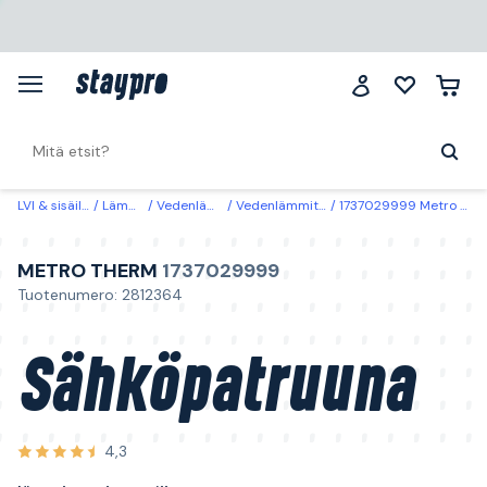
LVI & sisäilma
Lämmitys
Vedenlämmittimet
Vedenlämmittimen lisävarusteet
1737029999 Metro Therm Sähköpatruuna lämminvesivaraajiin
METRO THERM
1737029999
Tuotenumero: 2812364
Sähköpatruuna
4,3