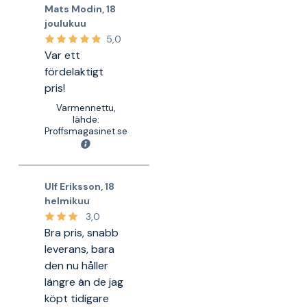
Mats Modin
,
18
joulukuu
5,0
Var ett
fördelaktigt
pris!
Varmennettu,
lähde:
Proffsmagasinet.se
Ulf Eriksson
,
18
helmikuu
3,0
Bra pris, snabb
leverans, bara
den nu håller
längre än de jag
köpt tidigare