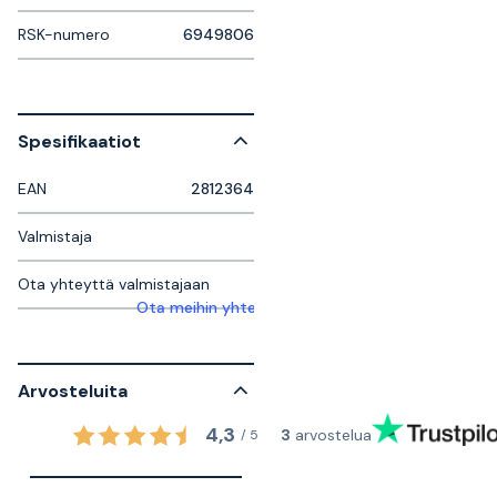
RSK-numero
6949806
Spesifikaatiot
EAN
2812364
Valmistaja
Ota yhteyttä valmistajaan
Ota meihin yhteyttä saadaksesi lisätietoja
Arvosteluita
4,3
3
arvostelua
/
5