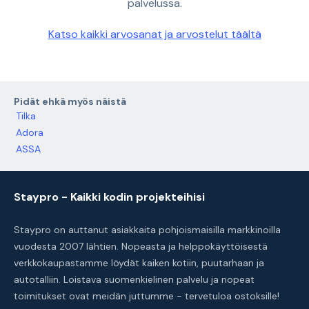
palvelussa.
Katso kaikki arvosanat ja arvostelut täältä
Pidät ehkä myös näistä
Tilka
Adora
ASSA
Staypro - Kaikki kodin projekteihisi
Staypro on auttanut asiakkaita pohjoismaisilla markkinoilla
vuodesta 2007 lähtien. Nopeasta ja helppokäyttöisestä
verkkokaupastamme löydät kaiken kotiin, puutarhaan ja
autotalliin. Loistava suomenkielinen palvelu ja nopeat
toimitukset ovat meidän juttumme - tervetuloa ostoksille!