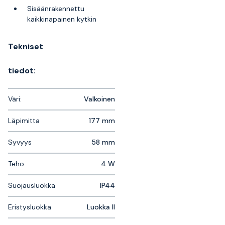
Sisäänrakennettu
kaikkinapainen kytkin
Tekniset
tiedot:
Väri:
Valkoinen
Läpimitta
177 mm
Syvyys
58 mm
Teho
4 W
Suojausluokka
IP44
Eristysluokka
Luokka II