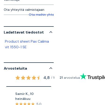
Ota yhteyttä valmistajaan
Ota meihin yhteyttä saadaksesi lisätietoja
Ladattavat tiedostot
Product sheet Pax Calima
vit 1550-1 SE
Arvosteluita
4,8
21
arvostelua
/
5
Samir K.
,
10
heinäkuu
5,0