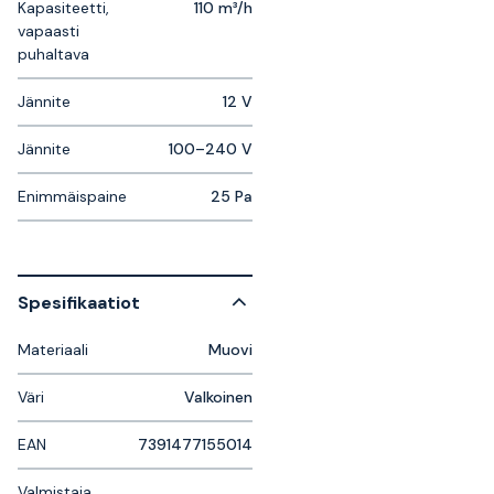
Kapasiteetti,
110 m³/h
vapaasti
puhaltava
Jännite
12 V
Jännite
100–240 V
Enimmäispaine
25 Pa
Spesifikaatiot
Materiaali
Muovi
Väri
Valkoinen
EAN
7391477155014
Valmistaja