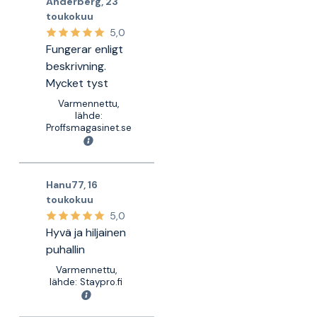
Anderberg
,
23
toukokuu
5,0
Fungerar enligt
beskrivning.
Mycket tyst
Varmennettu,
lähde:
Proffsmagasinet.se
Hanu77
,
16
toukokuu
5,0
Hyvä ja hiljainen
puhallin
Varmennettu,
lähde: Staypro.fi