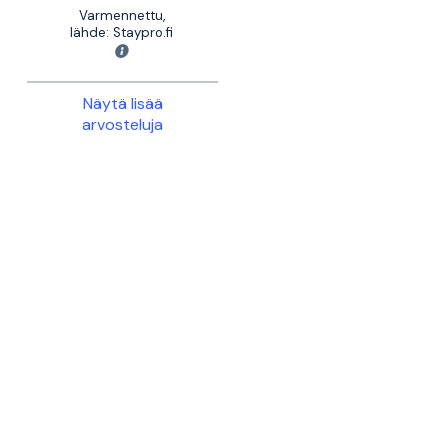
Varmennettu,
lähde: Staypro.fi
Näytä lisää
arvosteluja