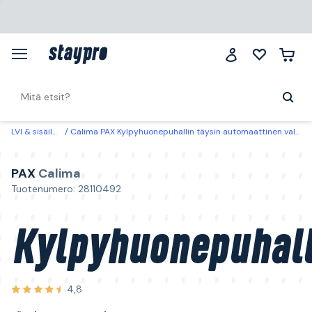
LVI & sisäilma
Calima PAX Kylpyhuonepuhallin täysin automaattinen valkoinen
PAX
Calima
Tuotenumero: 28110492
Kylpyhuonepuhall
4,8