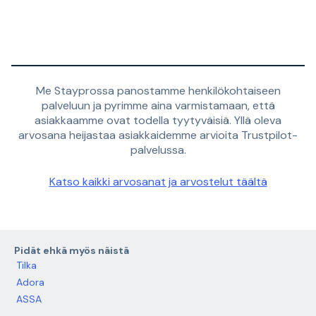
Me Stayprossa panostamme henkilökohtaiseen
palveluun ja pyrimme aina varmistamaan, että
asiakkaamme ovat todella tyytyväisiä. Yllä oleva
arvosana heijastaa asiakkaidemme arvioita Trustpilot-
palvelussa.
Katso kaikki arvosanat ja arvostelut täältä
Pidät ehkä myös näistä
Tilka
Adora
ASSA