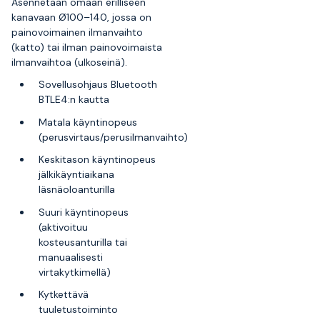
Asennetaan omaan erilliseen
kanavaan Ø100–140, jossa on
painovoimainen ilmanvaihto
(katto) tai ilman painovoimaista
ilmanvaihtoa (ulkoseinä).
Sovellusohjaus Bluetooth
BTLE4:n kautta
Matala käyntinopeus
(perusvirtaus/perusilmanvaihto)
Keskitason käyntinopeus
jälkikäyntiaikana
läsnäoloanturilla
Suuri käyntinopeus
(aktivoituu
kosteusanturilla tai
manuaalisesti
virtakytkimellä)
Kytkettävä
tuuletustoiminto