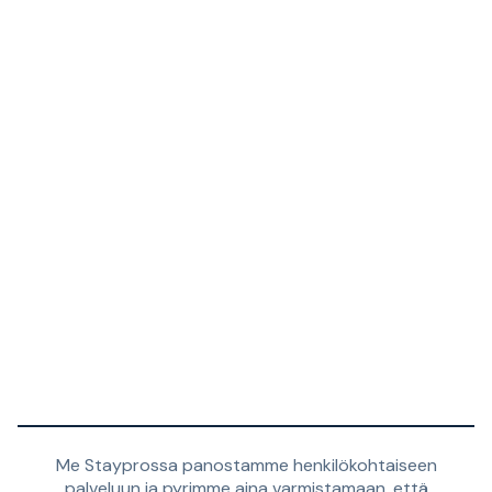
Me Stayprossa panostamme henkilökohtaiseen
palveluun ja pyrimme aina varmistamaan, että