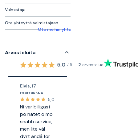
Valmistaja
Ota yhteyttä valmistajaan
Ota meihin yhteyttä saadaksesi lisätietoja
Arvosteluita
5,0
2
arvostelua
/
5
Elvis
,
17
marraskuu
5,0
Ni var billigast
po nätet o mö
snabb service,
men lite väl
dyrt ändå för