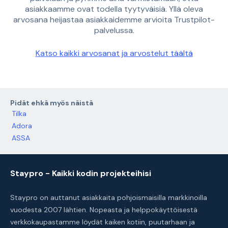
asiakkaamme ovat todella tyytyväisiä. Yllä oleva
arvosana heijastaa asiakkaidemme arvioita Trustpilot-
palvelussa.
Katso kaikki arvosanat ja arvostelut täältä
Pidät ehkä myös näistä
Tilka
Adora
ASSA
Staypro - Kaikki kodin projekteihisi
Staypro on auttanut asiakkaita pohjoismaisilla markkinoilla
vuodesta 2007 lähtien. Nopeasta ja helppokäyttöisestä
verkkokaupastamme löydät kaiken kotiin, puutarhaan ja