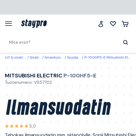
LVI & sisäilma
Sisäilma
Ilmankuivaimet
Suodattimet
P-100HF5-E Mitsubishi Electric Ilmansuodatin
MITSUBISHI ELECTRIC
P-100HF5-E
Tuotenumero: VS57702
Ilmansuodatin
5,0
Tehokas ilmansuodatin mm. siitepölylle. Sopii Mitsubishi Ele