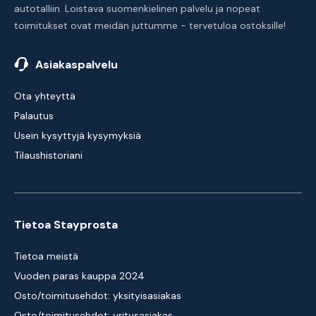
autotalliin. Loistava suomenkielinen palvelu ja nopeat
toimitukset ovat meidän juttumme - tervetuloa ostoksille!
Asiakaspalvelu
Ota yhteyttä
Palautus
Usein kysyttyjä kysymyksiä
Tilaushistoriani
Tietoa Stayprosta
Tietoa meistä
Vuoden paras kauppa 2024
Osto/toimitusehdot: yksityisasiakas
Osto/toimitusehdot: yritysasiakas