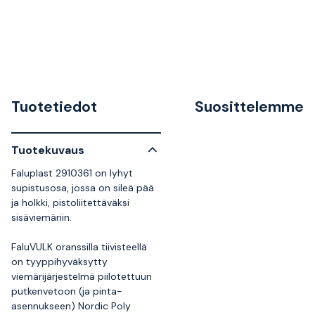
Tuotetiedot
Suosittelemme
Tuotekuvaus
Faluplast 2910361 on lyhyt
supistusosa, jossa on sileä pää
ja holkki, pistoliitettäväksi
sisäviemäriin.
FaluVULK oranssilla tiivisteellä
on tyyppihyväksytty
viemärijärjestelmä piilotettuun
putkenvetoon (ja pinta-
asennukseen) Nordic Poly