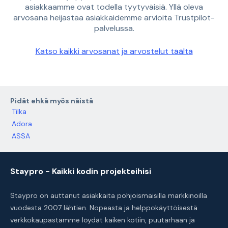
asiakkaamme ovat todella tyytyväisiä. Yllä oleva
arvosana heijastaa asiakkaidemme arvioita Trustpilot-
palvelussa.
Katso kaikki arvosanat ja arvostelut täältä
Pidät ehkä myös näistä
Tilka
Adora
ASSA
Staypro - Kaikki kodin projekteihisi
Staypro on auttanut asiakkaita pohjoismaisilla markkinoilla
vuodesta 2007 lähtien. Nopeasta ja helppokäyttöisestä
verkkokaupastamme löydät kaiken kotiin, puutarhaan ja