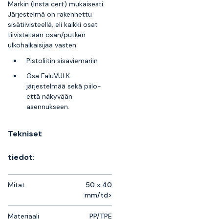
Markin (Insta cert) mukaisesti.
Järjestelmä on rakennettu
sisätiivisteellä, eli kaikki osat
tiivistetään osan/putken
ulkohalkaisijaa vasten.
Pistoliitin sisäviemäriin
Osa FaluVULK-
järjestelmää sekä piilo-
että näkyvään
asennukseen.
Tekniset
tiedot:
Mitat
50 x 40
mm/td>
Materiaali
PP/TPE