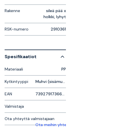
Rakenne
sileä pää x
holkki, lyhyt
RSK-numero
2910361
Spesifikaatiot
Materiaali
PP
Kytkintyyppi
Muhvi (sisämuhvi)
EAN
7392791736606
Valmistaja
Ota yhteyttä valmistajaan
Ota meihin yhteyttä saadaksesi lisätietoja