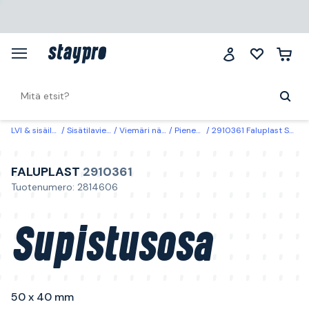
LVI & sisäilma
Sisätilaviemäri
Viemäri näkyvissä
Pienennykset
2910361 Faluplast Supistusosa 50 x 40 mm
FALUPLAST
2910361
Tuotenumero: 2814606
Supistusosa
50 x 40 mm