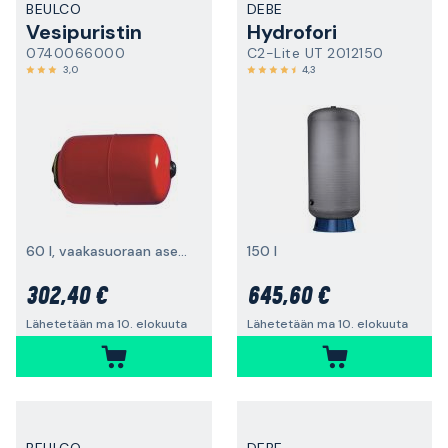
BEULCO
DEBE
Vesipuristin
Hydrofori
0740066000
C2-Lite UT 2012150
3,0
4,3
60 l, vaakasuoraan asennukseen
150 l
302,40 €
645,60 €
Lähetetään ma 10. elokuuta
Lähetetään ma 10. elokuuta