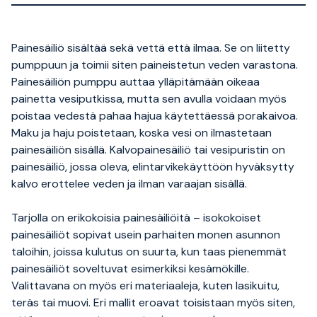
Painesäiliö sisältää sekä vettä että ilmaa. Se on liitetty
pumppuun ja toimii siten paineistetun veden varastona.
Painesäiliön pumppu auttaa ylläpitämään oikeaa
painetta vesiputkissa, mutta sen avulla voidaan myös
poistaa vedestä pahaa hajua käytettäessä porakaivoa.
Maku ja haju poistetaan, koska vesi on ilmastetaan
painesäiliön sisällä. Kalvopainesäiliö tai vesipuristin on
painesäiliö, jossa oleva, elintarvikekäyttöön hyväksytty
kalvo erottelee veden ja ilman varaajan sisällä.
Tarjolla on erikokoisia painesäiliöitä – isokokoiset
painesäiliöt sopivat usein parhaiten monen asunnon
taloihin, joissa kulutus on suurta, kun taas pienemmät
painesäiliöt soveltuvat esimerkiksi kesämökille.
Valittavana on myös eri materiaaleja, kuten lasikuitu,
teräs tai muovi. Eri mallit eroavat toisistaan myös siten,