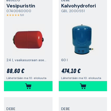
BEULCO
DEBE
Vesipuristin
Kalvohydrofori
0740060000
GBL 2000551
5,0
24 l, vaakasuoraan asennukseen
60 l
88,60 €
474,10 €
Lähetetään ma 10. elokuuta
Lähetetään ma 10. elokuuta
DEBE
DEBE