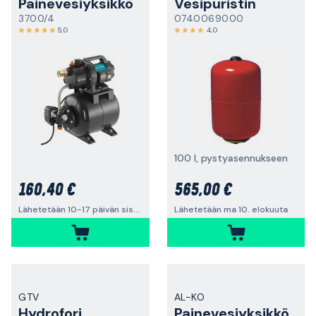
Painevesiyksikkö
Vesipuristin
3700/4
0740069000
5,0
4,0
100 l, pystyasennukseen
160,40 €
565,00 €
Lähetetään 10-17 päivän sisällä
Lähetetään ma 10. elokuuta
GTV
AL-KO
Hydrofori
Painevesiyksikkö