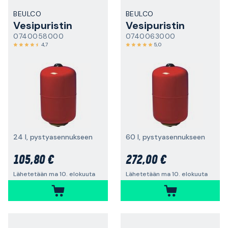
BEULCO
BEULCO
Vesipuristin
Vesipuristin
0740058000
0740063000
4,7
5,0
24 l, pystyasennukseen
60 l, pystyasennukseen
105,80 €
272,00 €
Lähetetään ma 10. elokuuta
Lähetetään ma 10. elokuuta