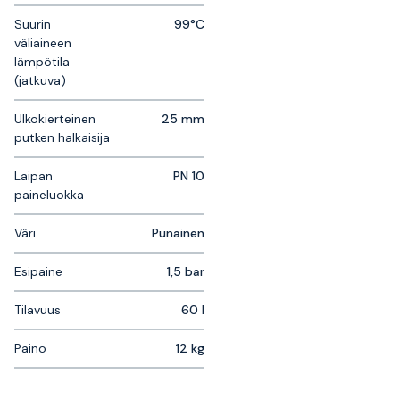
Suurin
99°C
väliaineen
lämpötila
(jatkuva)
Ulkokierteinen
25 mm
putken halkaisija
Laipan
PN 10
paineluokka
Väri
Punainen
Esipaine
1,5 bar
Tilavuus
60 l
Paino
12 kg