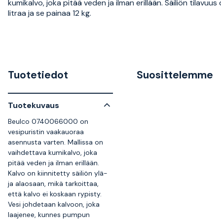
kumikalvo, joka pitää veden ja ilman erillään. Säiliön tilavuus
litraa ja se painaa 12 kg.
Tuotetiedot
Suosittelemme
Tuotekuvaus
Beulco 0740066000 on
vesipuristin vaakauoraa
asennusta varten. Mallissa on
vaihdettava kumikalvo, joka
pitää veden ja ilman erillään.
Kalvo on kiinnitetty säiliön ylä-
ja alaosaan, mikä tarkoittaa,
että kalvo ei koskaan rypisty.
Vesi johdetaan kalvoon, joka
laajenee, kunnes pumpun