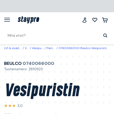
LVI & sisäilma
Vesi
Vesipumput
Paineastiat
0740066000 Beulco Vesipuristin 60 l, vaakasuoraan asennukseen
BEULCO
0740066000
Tuotenumero: 2810923
Vesipuristin
3,0