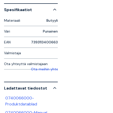
Spesifikaatiot
Materiaali
Butyyli
Väri
Punainen
EAN
7393113400663
Valmistaja
Ota yhteyttä valmistajaan
Ota meihin yhteyttä saadaksesi lisätietoja
Ladattavat tiedostot
0740066000-
Produktdatablad
0740066000-Manual