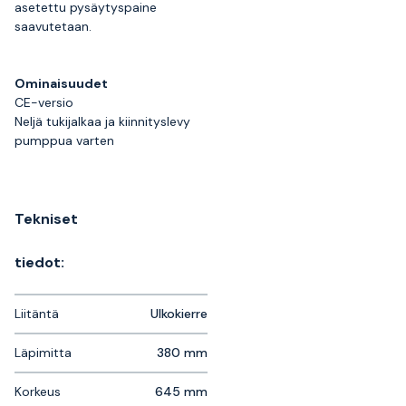
asetettu pysäytyspaine
saavutetaan.
Ominaisuudet
CE-versio
Neljä tukijalkaa ja kiinnityslevy
pumppua varten
Tekniset
tiedot:
Liitäntä
Ulkokierre
Läpimitta
380 mm
Korkeus
645 mm