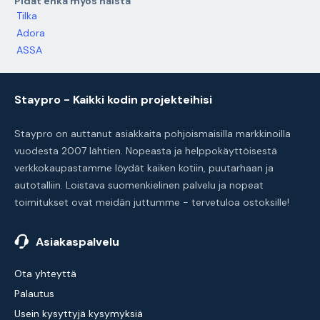
Pidät ehkä myös näistä
Tilka
Adora
ASSA
Staypro - Kaikki kodin projekteihisi
Staypro on auttanut asiakkaita pohjoismaisilla markkinoilla
vuodesta 2007 lähtien. Nopeasta ja helppokäyttöisestä
verkkokaupastamme löydät kaiken kotiin, puutarhaan ja
autotalliin. Loistava suomenkielinen palvelu ja nopeat
toimitukset ovat meidän juttumme - tervetuloa ostoksille!
Asiakaspalvelu
Ota yhteyttä
Palautus
Usein kysyttyjä kysymyksiä