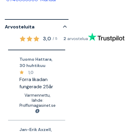
Arvosteluita
3,0
2
arvostelua
/
5
Tuomo Hattara
,
30 huhtikuu
1,0
Förra likadan
fungerade 25år
Varmennettu,
lähde:
Proffsmagasinet.se
Jan-Erik Axzell
,