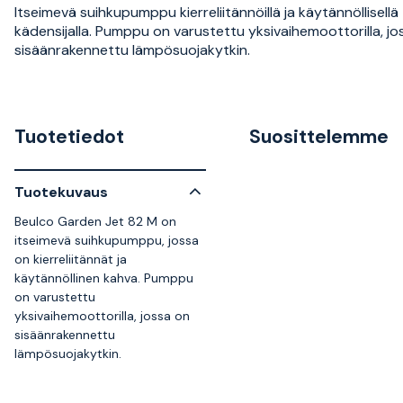
Itseimevä suihkupumppu kierreliitännöillä ja käytännöllisellä
kädensijalla. Pumppu on varustettu yksivaihemoottorilla, jo
sisäänrakennettu lämpösuojakytkin.
Tuotetiedot
Suosittelemme
Tuotekuvaus
Beulco Garden Jet 82 M on
itseimevä suihkupumppu, jossa
on kierreliitännät ja
käytännöllinen kahva. Pumppu
on varustettu
yksivaihemoottorilla, jossa on
sisäänrakennettu
lämpösuojakytkin.