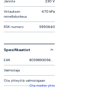
Jännite
230 V
Virtauksen
470 kPa
nimelliskorkeus
RSK-numero
5950640
Spesifikaatiot
EAN
8059893056443
Valmistaja
Ota yhteyttä valmistajaan
Ota meihin yhteyttä saadaksesi lisätietoja