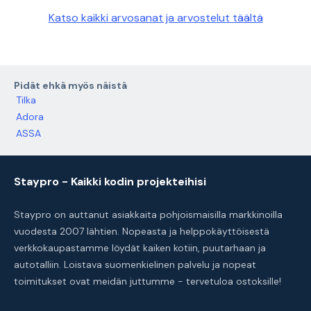
Katso kaikki arvosanat ja arvostelut täältä
Pidät ehkä myös näistä
Tilka
Adora
ASSA
Staypro - Kaikki kodin projekteihisi
Staypro on auttanut asiakkaita pohjoismaisilla markkinoilla
vuodesta 2007 lähtien. Nopeasta ja helppokäyttöisestä
verkkokaupastamme löydät kaiken kotiin, puutarhaan ja
autotalliin. Loistava suomenkielinen palvelu ja nopeat
toimitukset ovat meidän juttumme - tervetuloa ostoksille!