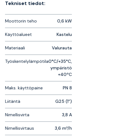
Tekniset tiedot:
Moottorin teho
0,6 kW
Käyttöalueet
Kastelu
Materiaali
Valurauta
Työskentelylämpötila
0°C/+35°C,
ympäristö
+40ºC
Maks. käyttöpaine
PN 8
Liitäntä
G25 (1")
Nimellisvirta
3,8 A
Nimellisvirtaus
3,6 m³/h