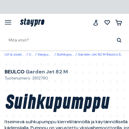
LVI & sisäilma
Vesi
Vesipumput
Suihkupumput
Garden Jet 82 M Beulco Suihkupumppu
BEULCO
Garden Jet 82 M
Tuotenumero: 2812790
Suihkupumppu
Itseimevä suihkupumppu kierreliitännöillä ja käytännöllisellä
kädensijalla. Pumppu on varustettu yksivaihemoottorilla, jo