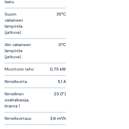
laatu
Suurin
35°C
väliaineen
lämpötila
(jatkuva)
Alin väliaineen
0°C
lämpötila
(jatkuva)
Moottorin teho
0,75 kW
Nimellisvirta
5,1 A
Nimellinen
25 (1")
sisähalkaisija,
liitäntä 1
Nimellisvirtaus
3,6 m³/h