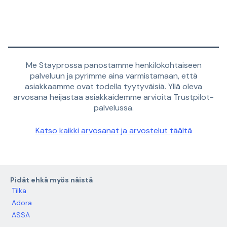
Me Stayprossa panostamme henkilökohtaiseen
palveluun ja pyrimme aina varmistamaan, että
asiakkaamme ovat todella tyytyväisiä. Yllä oleva
arvosana heijastaa asiakkaidemme arvioita Trustpilot-
palvelussa.
Katso kaikki arvosanat ja arvostelut täältä
Pidät ehkä myös näistä
Tilka
Adora
ASSA