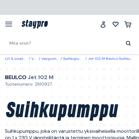
LVI & sisäilma
Vesi
Vesipumput
Suihkupumput
Jet 102 M Beulco Suihkupumppu
BEULCO
Jet 102 M
Tuotenumero: 2810927
Suihkupumppu
Suihkupumppu, joka on varustettu yksivaiheisella moottorill
on 1 x 230 V jänniteliitäntä ja terminen moottorisuoja. Mallin