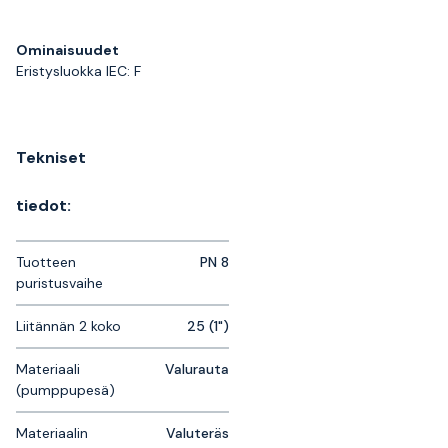
Ominaisuudet
Eristysluokka IEC: F
Tekniset
tiedot:
Tuotteen
PN 8
puristusvaihe
Liitännän 2 koko
25 (1")
Materiaali
Valurauta
(pumppupesä)
Materiaalin
Valuteräs