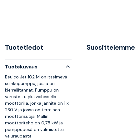
Tuotetiedot
Suosittelemme
Tuotekuvaus
Beulco Jet 102 M on itseimevä
suihkupumppu, jossa on
kierreliitännät. Pumppu on
varustettu yksivaiheisella
moottorilla, jonka jännite on 1 x
230 V ja jossa on terminen
moottorisuoja. Mallin
moottoriteho on 0,75 kW ja
pumppupesä on valmistettu
valuraudasta.