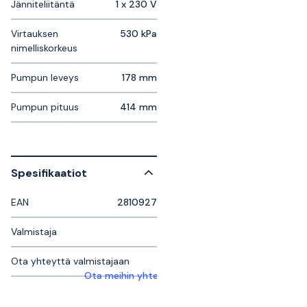
Jänniteliitäntä
1 x 230 V
Virtauksen
530 kPa
nimelliskorkeus
Pumpun leveys
178 mm
Pumpun pituus
414 mm
Spesifikaatiot
EAN
2810927
Valmistaja
Ota yhteyttä valmistajaan
Ota meihin yhteyttä saadaksesi lisätietoja