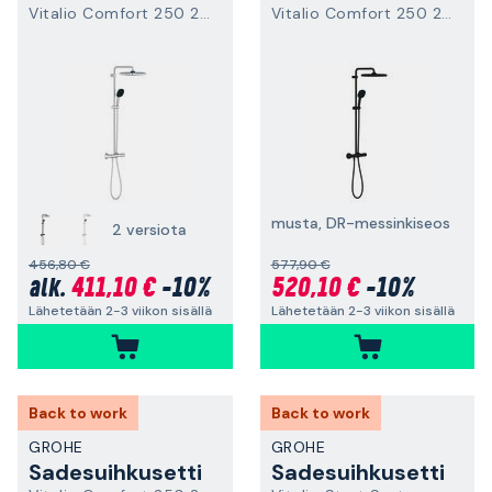
Vitalio Comfort 250 26696001
Vitalio Comfort 250 268312431
musta, DR-messinkiseos
2 versiota
456,80 €
577,90 €
411,10 €
-10%
520,10 €
-10%
alk.
Lähetetään 2-3 viikon sisällä
Lähetetään 2-3 viikon sisällä
Back to work
Back to work
GROHE
GROHE
Sadesuihkusetti
Sadesuihkusetti