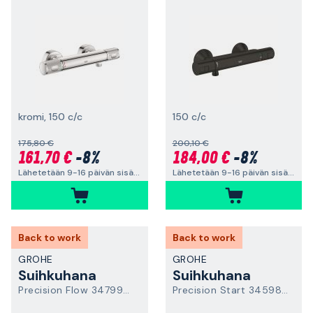
kromi, 150 c/c
150 c/c
175,80 €
200,10 €
161,70 €
-8%
184,00 €
-8%
Lähetetään 9-16 päivän sisällä
Lähetetään 9-16 päivän sisällä
Back to work
Back to work
GROHE
GROHE
Suihkuhana
Suihkuhana
Precision Flow 34799000
Precision Start 345982430