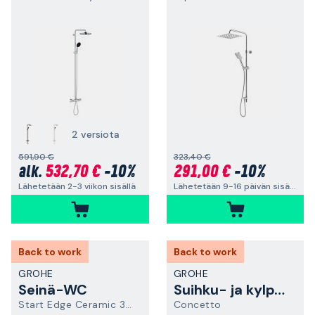
2 versiota
591,90 €
323,40 €
532,70 €
-10%
291,00 €
-10%
alk.
Lähetetään 2-3 viikon sisällä
Lähetetään 9-16 päivän sisällä
Back to work
Back to work
GROHE
GROHE
Seinä-WC
Suihku- ja kylpyammehana
Start Edge Ceramic 39815000
Concetto