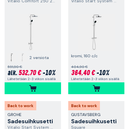
Vitalio Comfort 250 26984001
Vitalio Start System 250 26822001
kromi, 160 c/c
2 versiota
591,90 €
404,90 €
532,70 €
-10%
364,40 €
-10%
alk.
Lähetetään 2-3 viikon sisällä
Lähetetään 2-3 viikon sisällä
Back to work
Back to work
GROHE
GUSTAVSBERG
Sadesuihkusetti
Sadesuihkusetti
Vitalio Start System 250 26988001
Square