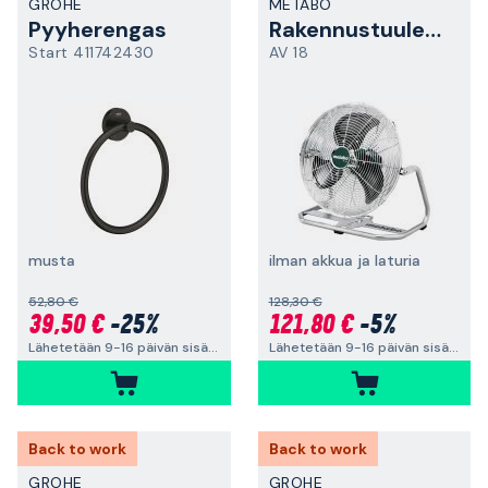
GROHE
METABO
Pyyherengas
Rakennustuuletin
Start 411742430
AV 18
musta
ilman akkua ja laturia
52,80 €
128,30 €
39,50 €
-25%
121,80 €
-5%
Lähetetään 9-16 päivän sisällä
Lähetetään 9-16 päivän sisällä
Back to work
Back to work
GROHE
GROHE