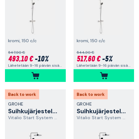
kromi, 150 c/c
kromi, 150 c/c
547,90 €
544,90 €
493,10 €
-10%
517,60 €
-5%
Lähetetään 9-16 päivän sisällä
Lähetetään 9-16 päivän sisällä
Back to work
Back to work
GROHE
GROHE
Suihkujärjestelmä
Suihkujärjestelmä
Vitalio Start System 250 26680001
Vitalio Start System 250 26989001