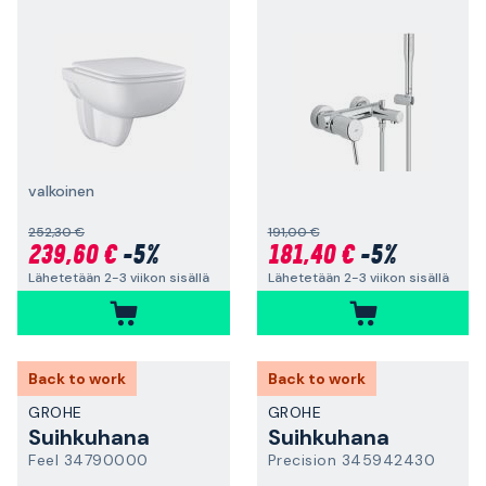
valkoinen
252,30 €
191,00 €
239,60 €
-5%
181,40 €
-5%
Lähetetään 2-3 viikon sisällä
Lähetetään 2-3 viikon sisällä
Back to work
Back to work
GROHE
GROHE
Suihkuhana
Suihkuhana
Feel 34790000
Precision 345942430