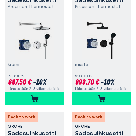
Sadesuihkusetti
Sadesuihkusetti
Precision Thermostat 34883000
Precision Thermostat 348832430
kromi
musta
763,90 €
993,00 €
687,50 €
-10%
893,70 €
-10%
Lähetetään 2-3 viikon sisällä
Lähetetään 2-3 viikon sisällä
Back to work
Back to work
GROHE
GROHE
Sadesuihkusetti
Sadesuihkusetti