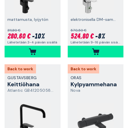
mattamusta, lyijytön
elektronisella DM-sammutusjärjestelmällä
311,80 €
570,50 €
280,60 €
-10%
524,80 €
-8%
Lähetetään 3-4 päivän sisällä
Lähetetään 9-16 päivän sisällä
Back to work
Back to work
GUSTAVSBERG
ORAS
Keittiöhana
Kylpyammehana
Atlantic GB4120505853
Nova