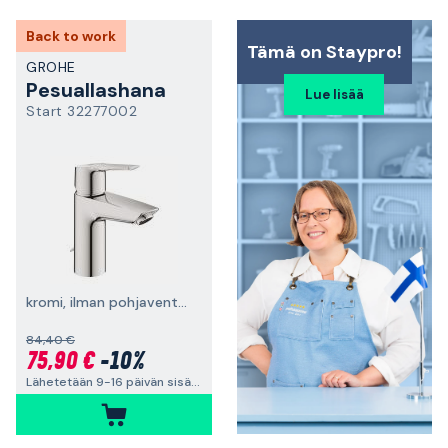
Back to work
Tämä on Staypro!
GROHE
Pesuallashana
Lue lisää
Start 32277002
kromi, ilman pohjaventtiiliä
84,40 €
75,90 €
-10%
Lähetetään 9-16 päivän sisällä