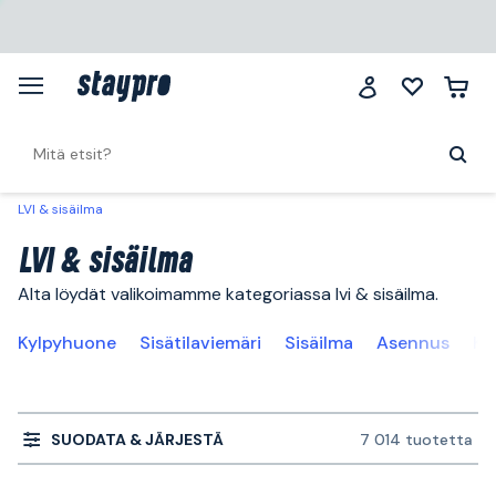
LVI & sisäilma
LVI & sisäilma
Alta löydät valikoimamme kategoriassa lvi & sisäilma.
Kylpyhuone
Sisätilaviemäri
Sisäilma
Asennus
Ke
SUODATA & JÄRJESTÄ
7 014 tuotetta