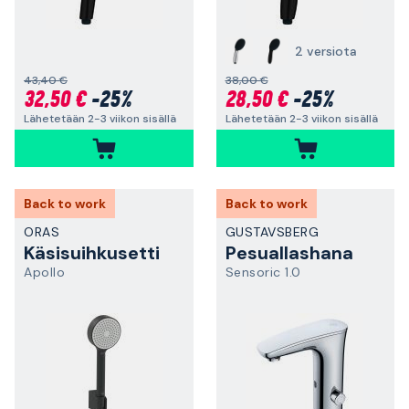
2 versiota
43,40 €
38,00 €
32,50 €
-25%
28,50 €
-25%
Lähetetään 2-3 viikon sisällä
Lähetetään 2-3 viikon sisällä
Back to work
Back to work
ORAS
GUSTAVSBERG
Käsisuihkusetti
Pesuallashana
Apollo
Sensoric 1.0