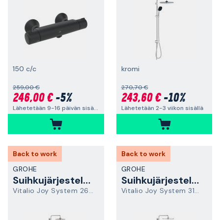
150 c/c
kromi
259,00 €
270,70 €
246,00 €
-5%
243,60 €
-10%
Lähetetään 9-16 päivän sisällä
Lähetetään 2-3 viikon sisällä
Back to work
Back to work
GROHE
GROHE
Suihkujärjestelmä
Suihkujärjestelmä
Vitalio Joy System 260 26403002
Vitalio Joy System 310 26400001