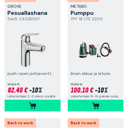
GROHE
METABO
Pesuallashana
Pumppu
Swift 24326001
TPF 18 LTX 2200
push-open pohjaventtiili, M-koko, kromi
ilman akkua ja laturia
91,60 €
111,30 €
82,40 €
-10%
100,10 €
-10%
Lähetetään 2-3 viikon sisällä
Lähetetään 9-16 päivän sisällä
Back to work
Back to work