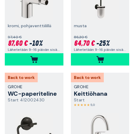
kromi, pohjaventtiilillä
musta
97,40 €
86,30 €
87,60 €
-10%
64,70 €
-25%
Lähetetään 9-16 päivän sisällä
Lähetetään 9-16 päivän sisällä
Back to work
Back to work
GROHE
GROHE
WC-paperiteline
Keittiöhana
Start 412002430
Start
5,0