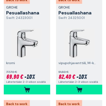
Back to work
Back to work
GROHE
GROHE
Pesuallashana
Pesuallashana
Swift 24323001
Swift 24325001
kromi
vipupohjaventtiili, M-koko, kromi
77,70 €
91,60 €
69,90 €
-10%
82,40 €
-10%
Lähetetään 2-3 viikon sisällä
Lähetetään 2-3 viikon sisällä
Back to work
Back to work