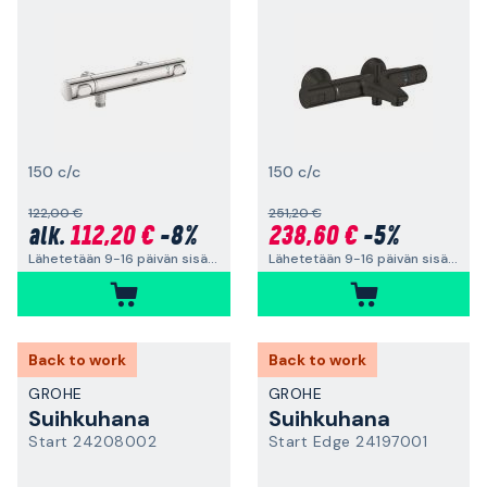
150 c/c
150 c/c
122,00 €
251,20 €
112,20 €
-8%
238,60 €
-5%
alk.
Lähetetään 9-16 päivän sisällä
Lähetetään 9-16 päivän sisällä
Back to work
Back to work
GROHE
GROHE
Suihkuhana
Suihkuhana
Start 24208002
Start Edge 24197001