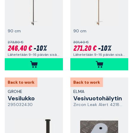
90 cm
90 cm
273,80 €
301,40 €
246,40 €
-10%
271,20 €
-10%
Lähetetään 9-16 päivän sisällä
Lähetetään 9-16 päivän sisällä
Back to work
Back to work
GROHE
ELMA
Vesilukko
Vesivuotohälytin
295032430
Zircon Leak Alert 4218662075786