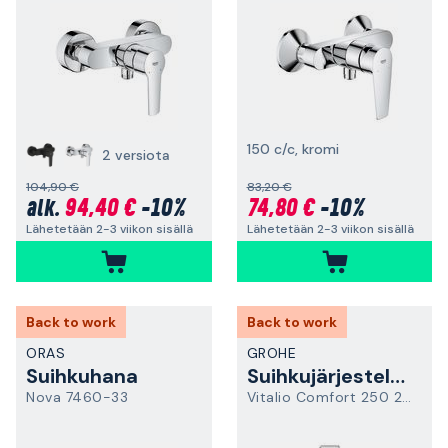
150 c/c, kromi
2 versiota
104,90 €
83,20 €
94,40 €
-10%
74,80 €
-10%
alk.
Lähetetään 2-3 viikon sisällä
Lähetetään 2-3 viikon sisällä
Back to work
Back to work
ORAS
GROHE
Suihkuhana
Suihkujärjestelmä
Nova 7460-33
Vitalio Comfort 250 26986001