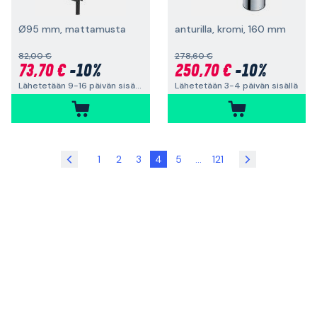
Ø95 mm, mattamusta
anturilla, kromi, 160 mm
82,00 €
278,60 €
73,70 €
-10%
250,70 €
-10%
Lähetetään 9-16 päivän sisällä
Lähetetään 3-4 päivän sisällä
1
2
3
4
5
...
121