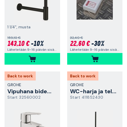
1 1/4", musta
159,10 €
32,40 €
143,10 €
-10%
22,60 €
-30%
Lähetetään 9-16 päivän sisällä
Lähetetään 9-16 päivän sisällä
Back to work
Back to work
GROHE
GROHE
Vipuhana bideeseen
WC-harja ja teline
Start 32560002
Start 411852430