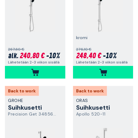
kromi
267,60 €
276,10 €
240,80 €
-10%
248,40 €
-10%
alk.
Lähetetään 2-3 viikon sisällä
Lähetetään 2-3 viikon sisällä
Back to work
Back to work
GROHE
ORAS
Suihkusetti
Suihkusetti
Precision Get 34856000
Apollo 520-11