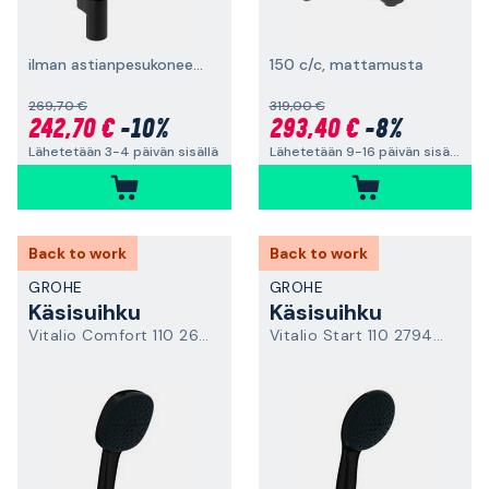
ilman astianpesukoneen sulkuventtiiliä, mattamusta
150 c/c, mattamusta
269,70 €
319,00 €
242,70 €
-10%
293,40 €
-8%
Lähetetään 3-4 päivän sisällä
Lähetetään 9-16 päivän sisällä
Back to work
Back to work
GROHE
GROHE
Käsisuihku
Käsisuihku
Vitalio Comfort 110 269272434
Vitalio Start 110 279462431