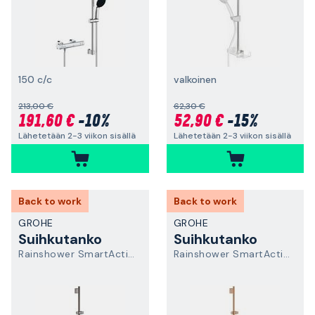
150 c/c
valkoinen
213,00 €
62,30 €
191,60 €
-10%
52,90 €
-15%
Lähetetään 2-3 viikon sisällä
Lähetetään 2-3 viikon sisällä
Back to work
Back to work
GROHE
GROHE
Suihkutanko
Suihkutanko
Rainshower SmartActive
Rainshower SmartActive