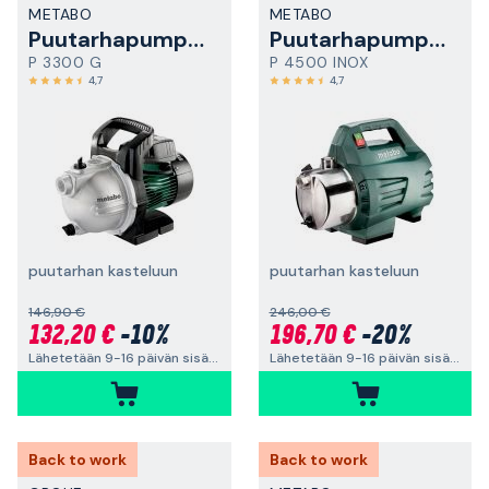
METABO
METABO
Puutarhapumppu
Puutarhapumppu
P 3300 G
P 4500 INOX
4,7
4,7
puutarhan kasteluun
puutarhan kasteluun
146,90 €
246,00 €
132,20 €
-10%
196,70 €
-20%
Lähetetään 9-16 päivän sisällä
Lähetetään 9-16 päivän sisällä
Back to work
Back to work