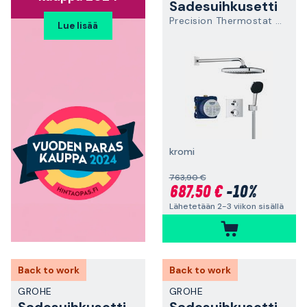
Sadesuihkusetti
Precision Thermostat 34882000
Lue lisää
kromi
763,90 €
687,50 €
-10%
Lähetetään 2-3 viikon sisällä
Back to work
Back to work
GROHE
GROHE