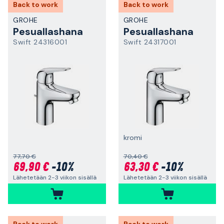
Back to work
Back to work
GROHE
GROHE
Pesuallashana
Pesuallashana
Swift 24316001
Swift 24317001
kromi
77,70 €
70,40 €
69,90 €
-10%
63,30 €
-10%
Lähetetään 2-3 viikon sisällä
Lähetetään 2-3 viikon sisällä