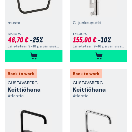
musta
C-juoksuputki
62,30 €
172,30 €
46,70 €
-25%
155,00 €
-10%
Lähetetään 9-16 päivän sisällä
Lähetetään 9-16 päivän sisällä
Back to work
Back to work
GUSTAVSBERG
GUSTAVSBERG
Keittiöhana
Keittiöhana
Atlantic
Atlantic