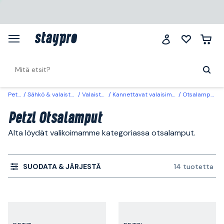
Petzl
Sähkö & valaistus
Valaistus
Kannettavat valaisimet
Otsalamput
Petzl Otsalamput
Alta löydät valikoimamme kategoriassa otsalamput.
SUODATA & JÄRJESTÄ
14 tuotetta