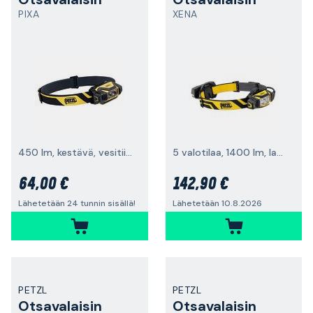
PIXA
XENA
450 lm, kestävä, vesitiivis ja kemikaaleja kestävä rakenne
5 valotilaa, 1400 lm, ladattava
64,00 €
142,90 €
Lähetetään 24 tunnin sisällä!
Lähetetään 10.8.2026
PETZL
PETZL
Otsavalaisin
Otsavalaisin