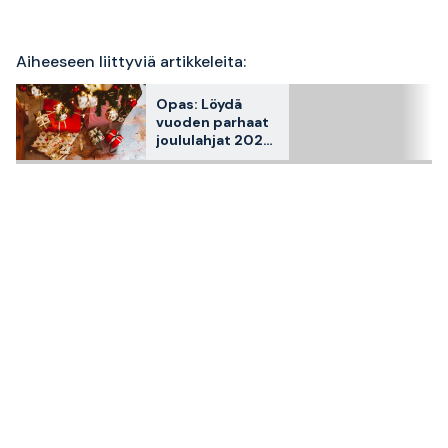
Aiheeseen liittyviä artikkeleita:
Opas: Löydä
vuoden parhaat
joululahjat 2026
Stayprolta