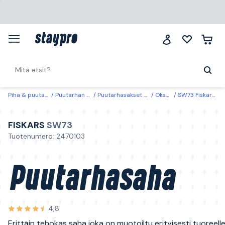
Piha & puutarha
Puutarhan hoito
Puutarhasakset & leikkurit
Oksasahat
SW73 Fiskars Puutarhasaha
FISKARS
SW73
Tuotenumero: 2470103
Puutarhasaha
4,8
Erittäin tehokas saha joka on muotoiltu erityisesti tuoreelle