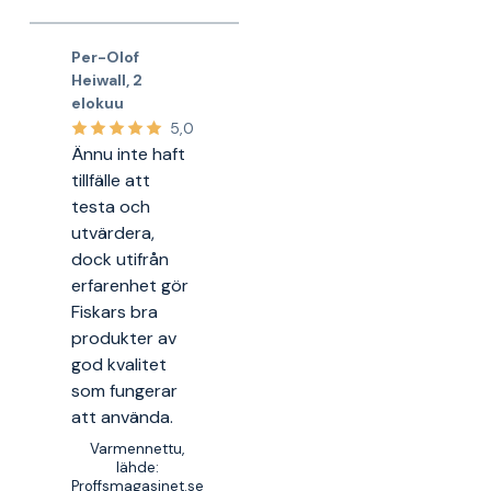
Per-Olof
Heiwall
,
2
elokuu
5,0
Ännu inte haft
tillfälle att
testa och
utvärdera,
dock utifrån
erfarenhet gör
Fiskars bra
produkter av
god kvalitet
som fungerar
att använda.
Varmennettu,
lähde:
Proffsmagasinet.se