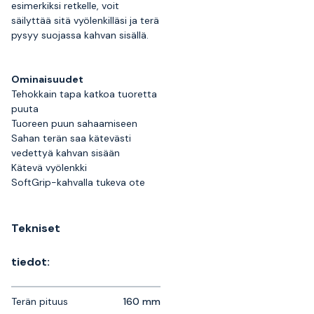
esimerkiksi retkelle, voit
säilyttää sitä vyölenkilläsi ja terä
pysyy suojassa kahvan sisällä.
Ominaisuudet
Tehokkain tapa katkoa tuoretta
puuta
Tuoreen puun sahaamiseen
Sahan terän saa kätevästi
vedettyä kahvan sisään
Kätevä vyölenkki
SoftGrip-kahvalla tukeva ote
Tekniset
tiedot:
Terän pituus
160 mm