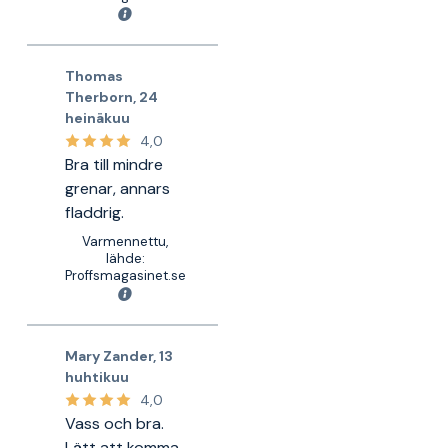
Thomas
Therborn
,
24
heinäkuu
4,0
Bra till mindre
grenar, annars
fladdrig.
Varmennettu,
lähde:
Proffsmagasinet.se
Mary Zander
,
13
huhtikuu
4,0
Vass och bra.
Lätt att komma