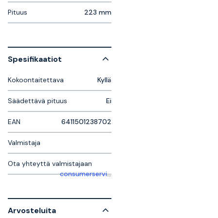
Pituus
223 mm
Spesifikaatiot
Kokoontaitettava
Kyllä
Säädettävä pituus
Ei
EAN
6411501238702
Valmistaja
Ota yhteyttä valmistajaan
consumerservice.se@fiskars.com
Arvosteluita