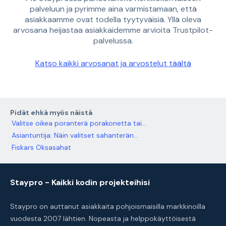
palveluun ja pyrimme aina varmistamaan, että
asiakkaamme ovat todella tyytyväisiä. Yllä oleva
arvosana heijastaa asiakkaidemme arvioita Trustpilot-
palvelussa.
Katso kaikki arvosanat ja arvostelut täältä
Pidät ehkä myös näistä
Valitse oikea poranterä porakonetta tai...
Asiantuntija: Näin valitset sahanterän...
Fiskars Oksasahat
Staypro - Kaikki kodin projekteihisi
Staypro on auttanut asiakkaita pohjoismaisilla markkinoilla
vuodesta 2007 lähtien. Nopeasta ja helppokäyttöisestä