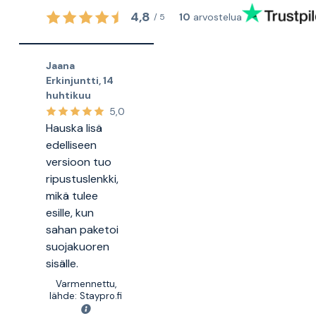
4,8
10
arvostelua
/
5
Jaana
Erkinjuntti
,
14
huhtikuu
5,0
Hauska lisä
edelliseen
versioon tuo
ripustuslenkki,
mikä tulee
esille, kun
sahan paketoi
suojakuoren
sisälle.
Varmennettu,
lähde: Staypro.fi