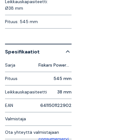
Leikkauskapasiteetti:
Ø38 mm
Pituus: 545 mm
Spesifikaatiot
Sarja
Fiskars PowerGear
Pituus
545 mm
Leikkauskapasiteetti
38 mm
EAN
6411501122902
Valmistaja
Ota yhteyttä valmistajaan
consumerservice.se@fiskars.com