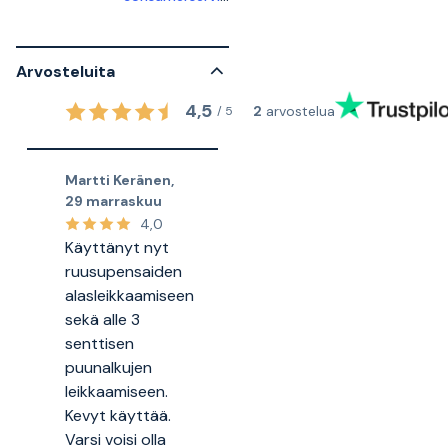
Arvosteluita
4,5
2
arvostelua
/
5
Martti Keränen
,
29 marraskuu
4,0
Käyttänyt nyt
ruusupensaiden
alasleikkaamiseen
sekä alle 3
senttisen
puunalkujen
leikkaamiseen.
Kevyt käyttää.
Varsi voisi olla