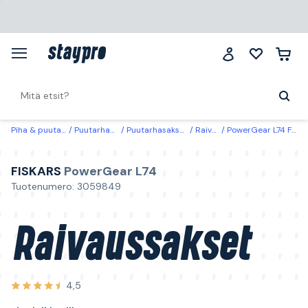
Piha & puutarha
Puutarhan hoito
Puutarhasakset & leikkurit
Raivaussakset
PowerGear L74 Fiskars Raivaussakset sivuleikkurilla
FISKARS
PowerGear L74
Tuotenumero: 3059849
Raivaussakset
4,5