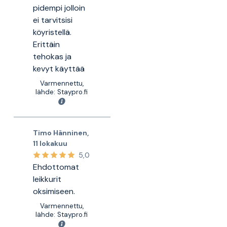
pidempi jolloin
ei tarvitsisi
köyristellä.
Erittäin
tehokas ja
kevyt käyttää
Varmennettu,
lähde: Staypro.fi
Timo Hänninen
,
11 lokakuu
5,0
Ehdottomat
leikkurit
oksimiseen.
Varmennettu,
lähde: Staypro.fi