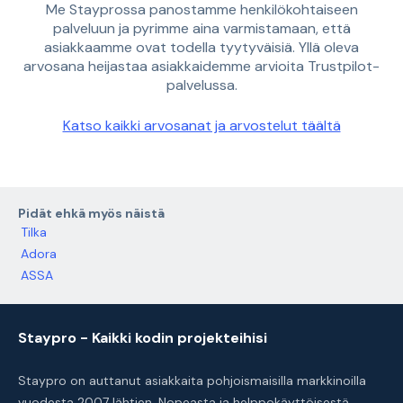
Me Stayprossa panostamme henkilökohtaiseen
palveluun ja pyrimme aina varmistamaan, että
asiakkaamme ovat todella tyytyväisiä. Yllä oleva
arvosana heijastaa asiakkaidemme arvioita Trustpilot-
palvelussa.
Katso kaikki arvosanat ja arvostelut täältä
Pidät ehkä myös näistä
Tilka
Adora
ASSA
Staypro - Kaikki kodin projekteihisi
Staypro on auttanut asiakkaita pohjoismaisilla markkinoilla
vuodesta 2007 lähtien. Nopeasta ja helppokäyttöisestä