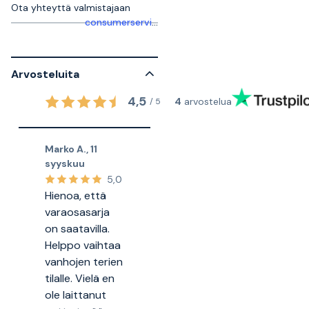
Ota yhteyttä valmistajaan
consumerservice.se@fiskars.com
Arvosteluita
4,5
4
arvostelua
/
5
Marko A.
,
11
syyskuu
5,0
Hienoa, että
varaosasarja
on saatavilla.
Helppo vaihtaa
vanhojen terien
tilalle. Vielä en
ole laittanut