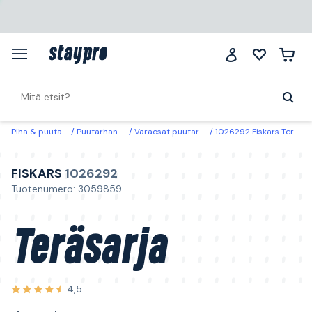
Piha & puutarha
Puutarhan hoito
Varaosat puutarhatyökalut
1026292 Fiskars Teräsarja sis. ruuvin
FISKARS
1026292
Tuotenumero: 3059859
Teräsarja
4,5