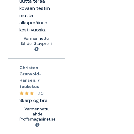
uutta terää
kovaan testiin
mutta
alkuperäinen
kesti vuosia.
Varmennettu,
lähde: Staypro.fi
Christen
Grønvold-
Hansen
,
7
toukokuu
3,0
Skarp og bra
Varmennettu,
lähde:
Proffsmagasinet.se