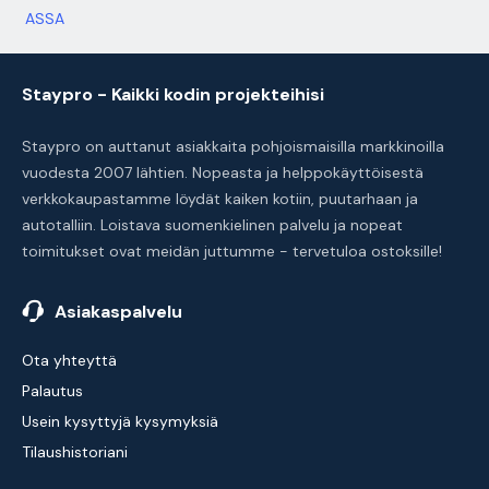
ASSA
Staypro - Kaikki kodin projekteihisi
Staypro on auttanut asiakkaita pohjoismaisilla markkinoilla
vuodesta 2007 lähtien. Nopeasta ja helppokäyttöisestä
verkkokaupastamme löydät kaiken kotiin, puutarhaan ja
autotalliin. Loistava suomenkielinen palvelu ja nopeat
toimitukset ovat meidän juttumme - tervetuloa ostoksille!
Asiakaspalvelu
Ota yhteyttä
Palautus
Usein kysyttyjä kysymyksiä
Tilaushistoriani