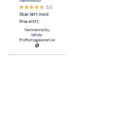
tammikuu
5,0
Skär lätt med
fina snitt.
Varmennettu,
lähde:
Proffsmagasinet.se