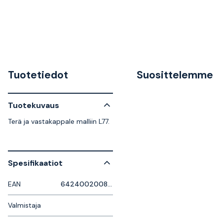
Tuotetiedot
Suosittelemme
Tuotekuvaus
Terä ja vastakappale malliin L77.
Spesifikaatiot
EAN
6424002008668
Valmistaja