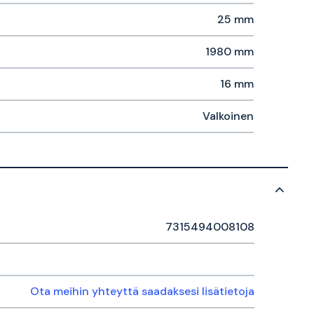
25 mm
1980 mm
16 mm
Valkoinen
7315494008108
Ota meihin yhteyttä saadaksesi lisätietoja