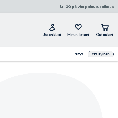
30 päivän palautusoikeus
Jäsenklubi
Minun listani
Ostoskori
Yritys
Yksityinen