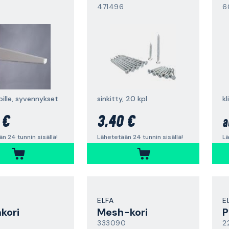
471496
6
oille, syvennykset
sinkitty, 20 kpl
k
 €
3,40 €
a
n 24 tunnin sisällä!
Lähetetään 24 tunnin sisällä!
Lä
ELFA
E
kori
Mesh-kori
P
333090
2