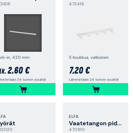
01618
473416
lick-in, 420 mm
5 koukkua, valkoinen
2,60 €
7,20 €
lk.
hetetään 24 tunnin sisällä!
Lähetetään 24 tunnin sisällä!
LFA
ELFA
yörät
Vaatetangon pidike
22020
470910