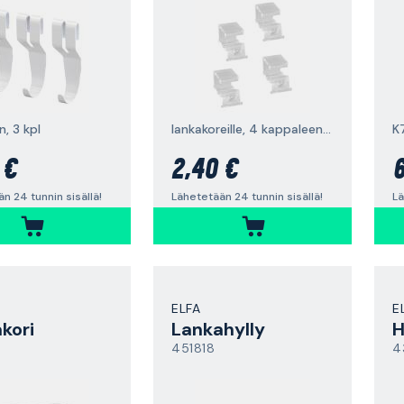
n, 3 kpl
lankakoreille, 4 kappaleen pakkaus
 €
2,40 €
6
n 24 tunnin sisällä!
Lähetetään 24 tunnin sisällä!
Lä
ELFA
E
kori
Lankahylly
H
451818
4