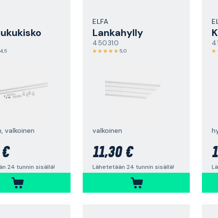
ELFA
E
liukukisko
Lankahylly
K
450310
4
4,5
5,0
 valkoinen
valkoinen
hy
 €
11,30 €
1
n 24 tunnin sisällä!
Lähetetään 24 tunnin sisällä!
Lä