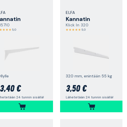
LFA
ELFA
annatin
Kannatin
15710
Klick In 320
5,0
5,0
llylle
320 mm, enintään 55 kg
3,40 €
3,50 €
hetetään 24 tunnin sisällä!
Lähetetään 24 tunnin sisällä!