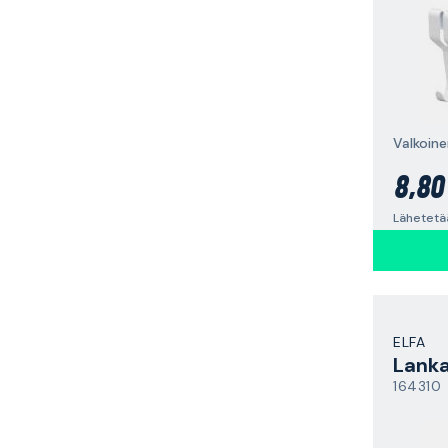
Valkoine
8,80
Lähetetää
ELFA
Lanka
164310