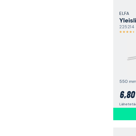
ELFA
Yleis
225214
550 mm,
6,80
Lähetetää