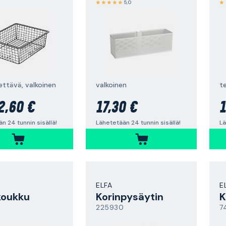
5,0
ettävä, valkoinen
valkoinen
t
2,60 €
17,30 €
1
n 24 tunnin sisällä!
Lähetetään 24 tunnin sisällä!
Lä
ELFA
E
koukku
Korinpysäytin
K
225930
7