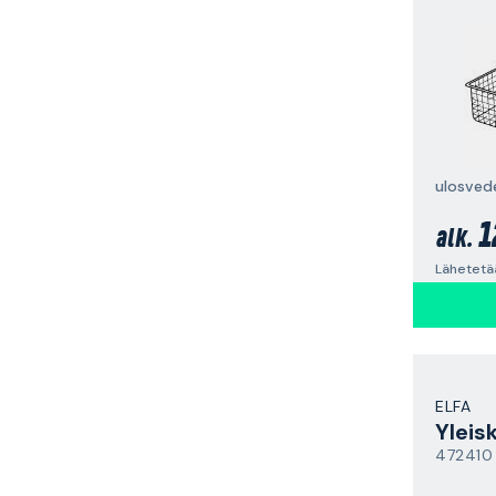
ulosved
1
alk.
Lähetetää
ELFA
Yleis
472410