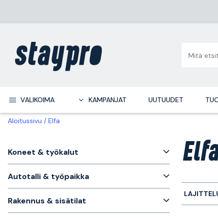
VALIKOIMA
KAMPANJAT
UUTUUDET
TUO
Aloitussivu
Elfa
Elf
Koneet & työkalut
Autotalli & työpaikka
LAJITTEL
Rakennus & sisätilat