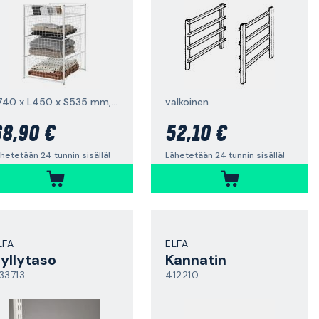
K740 x L450 x S535 mm, valkoinen
valkoinen
8,90 €
52,10 €
hetetään 24 tunnin sisällä!
Lähetetään 24 tunnin sisällä!
LFA
ELFA
yllytaso
Kannatin
33713
412210