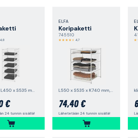
ELFA
E
aketti
Koripaketti
K
745510
4
4,8
4,7
K1040 x L450 x S535 mm, valkoinen
L550 x S535 x K740 mm, valkoinen
k
0 €
74,40 €
6
n 24 tunnin sisällä!
Lähetetään 24 tunnin sisällä!
Lä