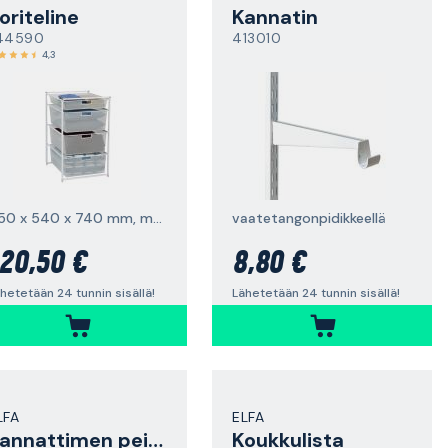
oriteline
Kannatin
44590
413010
4,3
450 x 540 x 740 mm, meshkori
vaatetangonpidikkeellä
20,50 €
8,80 €
hetetään 24 tunnin sisällä!
Lähetetään 24 tunnin sisällä!
LFA
ELFA
Kannattimen peitelista
Koukkulista