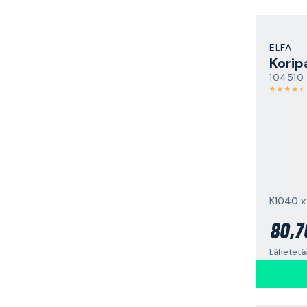
ELFA
Korip
104510
80,7
Lähetetää