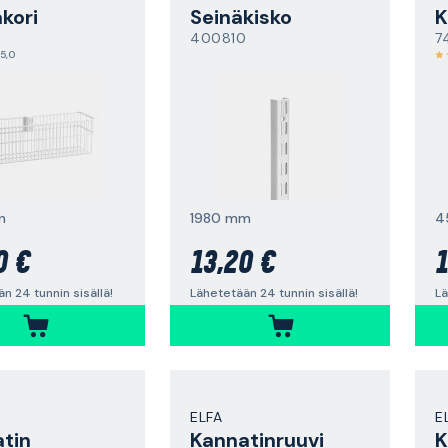
kori
Seinäkisko
K
400810
7
5,0
n
1980 mm
0 €
13,20 €
1
n 24 tunnin sisällä!
Lähetetään 24 tunnin sisällä!
Lä
ELFA
E
tin
Kannatinruuvi