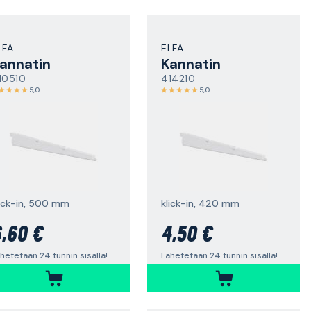
LFA
ELFA
annatin
Kannatin
10510
414210
5,0
5,0
lick-in, 500 mm
klick-in, 420 mm
,60 €
4,50 €
hetetään 24 tunnin sisällä!
Lähetetään 24 tunnin sisällä!