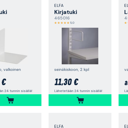
ELFA
E
uki
Kirjatuki
L
465016
4
5,0
, valkoinen
seinäkiskoon, 2 kpl
v
 €
11,30 €
a
n 24 tunnin sisällä!
Lähetetään 24 tunnin sisällä!
Lä
ELFA
E