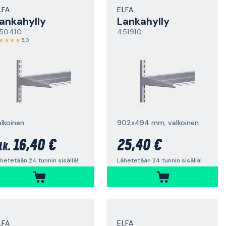
LFA
ELFA
ankahylly
Lankahylly
50410
451910
5,0
alkoinen
902x494 mm, valkoinen
16,40 €
25,40 €
lk.
hetetään 24 tunnin sisällä!
Lähetetään 24 tunnin sisällä!
LFA
ELFA