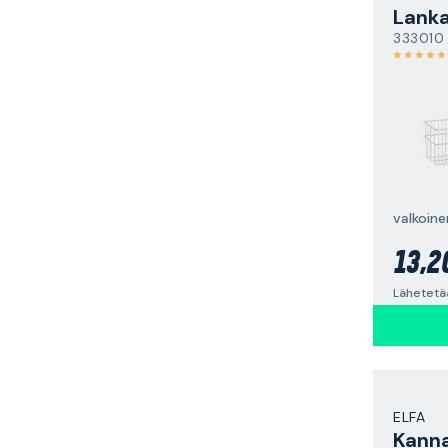
Lanka
333010
valkoine
13,2
Lähetetää
ELFA
Kanna