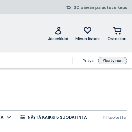
30 päivän palautusoikeus
Jäsenklubi
Minun listani
Ostoskori
Yritys
Yksityinen
TA
NÄYTÄ KAIKKI 5 SUODATINTA
111 tuotetta