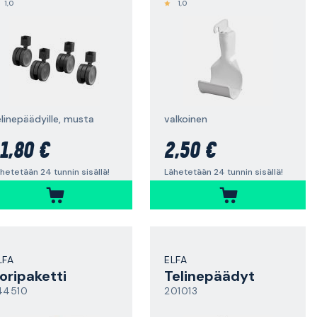
1,0
1,0
elinepäädyille, musta
valkoinen
1,80 €
2,50 €
hetetään 24 tunnin sisällä!
Lähetetään 24 tunnin sisällä!
LFA
ELFA
oripaketti
Telinepäädyt
44510
201013