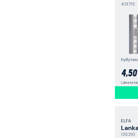
413715
hyllytas
4,50
Lähetetää
ELFA
Lanka
135210