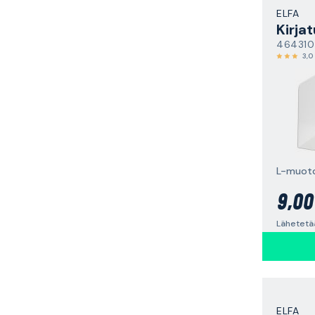
ELFA
Kirjat
464310
3,0
L-muoto
9,00
Lähetetää
ELFA