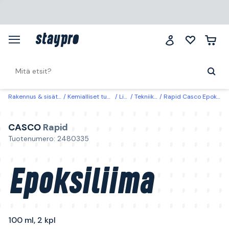
Rakennus & sisätilat
Kemialliset tuotteet
Liima
Tekniikkaliima
Rapid Casco Epoksiliima 100 ml, 2 kpl
CASCO
Rapid
Tuotenumero: 2480335
Epoksiliima
100 ml, 2 kpl