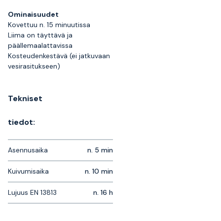
Ominaisuudet
Kovettuu n. 15 minuutissa
Liima on täyttävä ja
päällemaalattavissa
Kosteudenkestävä (ei jatkuvaan
vesirasitukseen)
Tekniset
tiedot:
Asennusaika
n. 5 min
Kuivumisaika
n. 10 min
Lujuus EN 13813
n. 16 h