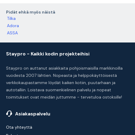
Pidät ehkä myös näistä
Tilka
Adora
ASSA
Staypro - Kaikki kodin projekteihisi
Staypro on auttanut asiakkaita pohjoismaisilla markkinoilla
vuodesta 2007 lähtien. Nopeasta ja helppokäyttöisestä
verkkokaupastamme löydät kaiken kotiin, puutarhaan ja
autotalliin. Loistava suomenkielinen palvelu ja nopeat
toimitukset ovat meidän juttumme - tervetuloa ostoksille!
Asiakaspalvelu
Ota yhteyttä