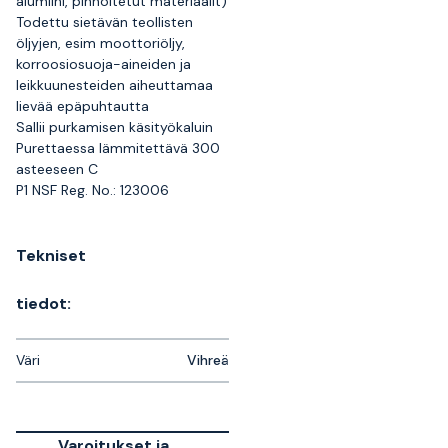
alumiini, pinnoitetut materiaalit)
Todettu sietävän teollisten
öljyjen, esim moottoriöljy,
korroosiosuoja-aineiden ja
leikkuunesteiden aiheuttamaa
lievää epäpuhtautta
Sallii purkamisen käsityökaluin
Purettaessa lämmitettävä 300
asteeseen C
P1 NSF Reg. No.: 123006
Tekniset
tiedot:
Väri
Vihreä
Varoitukset ja