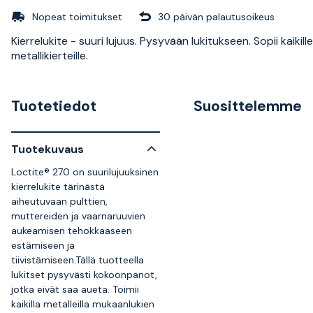
Nopeat toimitukset
30 päivän palautusoikeus
Kierrelukite - suuri lujuus. Pysyvään lukitukseen. Sopii kaikille
metallikierteille.
Tuotetiedot
Suosittelemme
Tuotekuvaus
Loctite® 270 on suurilujuuksinen
kierrelukite tärinästä
aiheutuvaan pulttien,
muttereiden ja vaarnaruuvien
aukeamisen tehokkaaseen
estämiseen ja
tiivistämiseen.Tällä tuotteella
lukitset pysyvästi kokoonpanot,
jotka eivät saa aueta. Toimii
kaikilla metalleilla mukaanlukien