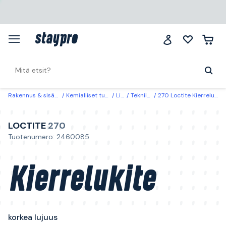
Rakennus & sisätilat
Kemialliset tuotteet
Liima
Tekniikkaliima
270 Loctite Kierrelukite korkea lujuus 50 ml
LOCTITE
270
Tuotenumero: 2460085
Kierrelukite
korkea lujuus