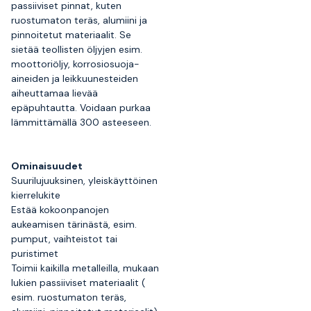
passiiviset pinnat, kuten
ruostumaton teräs, alumiini ja
pinnoitetut materiaalit. Se
sietää teollisten öljyjen esim.
moottoriöljy, korrosiosuoja-
aineiden ja leikkuunesteiden
aiheuttamaa lievää
epäpuhtautta. Voidaan purkaa
lämmittämällä 300 asteeseen.
Ominaisuudet
Suurilujuuksinen, yleiskäyttöinen
kierrelukite
Estää kokoonpanojen
aukeamisen tärinästä, esim.
pumput, vaihteistot tai
puristimet
Toimii kaikilla metalleilla, mukaan
lukien passiiviset materiaalit (
esim. ruostumaton teräs,