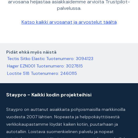
arvosana heijastaa asiakkaidemme arvioita Trustpilot-
palvelussa.
Katso kaikki arvosanat ja arvostelut täältä
Pidät ehkä myös näistä
Tectis Sitko Elastic Tuotenumero: 3094123
Hager EZN001 Tuotenumero: 3027815
Loctite 518 Tuotenumero: 2460115
Staypro - Kaikki kodin projekteihisi
Staypro on auttanut asiakkaita pohjoismaisilla markkinoilla
vuodesta 2007 lähtien. Nopeasta ja helppokäyttöisestä
verkkokaupastamme löydät kaiken kotiin, puutarhaan ja
autotalliin. Loistava suomenkielinen palvelu ja nopeat