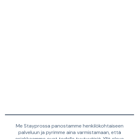
Me Stayprossa panostamme henkilökohtaiseen
palveluun ja pyrimme aina varmistamaan, että
asiakkaamme ovat todella tyytyväisiä. Yllä oleva