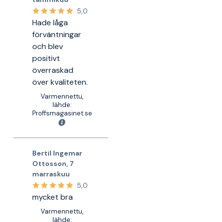
5,0
Hade låga
förväntningar
och blev
positivt
överraskad
över kvaliteten.
Varmennettu,
lähde:
Proffsmagasinet.se
Bertil Ingemar
Ottosson
,
7
marraskuu
5,0
mycket bra
Varmennettu,
lähde: