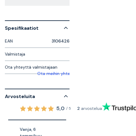
Spesifikaatiot
EAN
3106426
Valmistaja
Ota yhteyttä valmistajaan
Ota meihin yhteyttä saadaksesi lisätietoja
Arvosteluita
5,0
2
arvostelua
/
5
Vanja
,
6
tammikuu