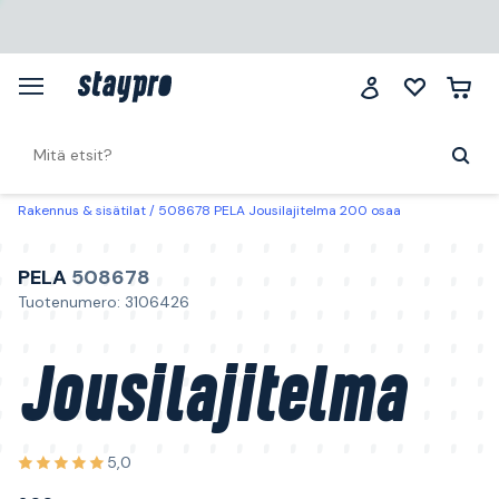
Rakennus & sisätilat
508678 PELA Jousilajitelma 200 osaa
PELA
508678
Tuotenumero: 3106426
Jousilajitelma
5,0