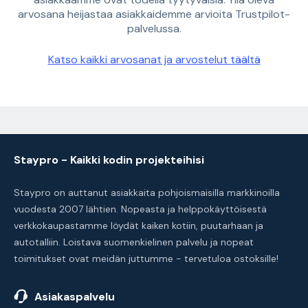
arvosana heijastaa asiakkaidemme arvioita Trustpilot-
palvelussa.
Katso kaikki arvosanat ja arvostelut täältä
Staypro - Kaikki kodin projekteihisi
Staypro on auttanut asiakkaita pohjoismaisilla markkinoilla
vuodesta 2007 lähtien. Nopeasta ja helppokäyttöisestä
verkkokaupastamme löydät kaiken kotiin, puutarhaan ja
autotalliin. Loistava suomenkielinen palvelu ja nopeat
toimitukset ovat meidän juttumme - tervetuloa ostoksille!
Asiakaspalvelu