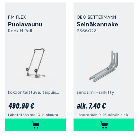
PM FLEX
OBO BETTERMANN
Puolavaunu
Seinäkannake
Rock N Roll
6366023
kokoontaittuva, taipuisille putkille
sendzimir-sinkitty
490,90 €
7,40 €
alk.
Lähetetään ma 10. elokuuta
Lähetetään 9-16 päivän sisällä