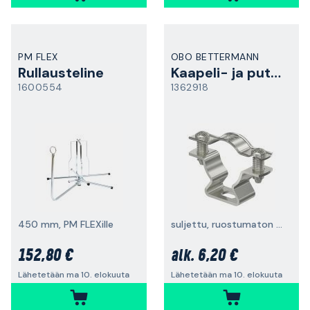
PM FLEX
OBO BETTERMANN
Rullausteline
Kaapeli- ja putkikiinnike
1600554
1362918
450 mm, PM FLEXille
suljettu, ruostumaton teräs, sinkitty
152,80 €
6,20 €
alk.
Lähetetään ma 10. elokuuta
Lähetetään ma 10. elokuuta