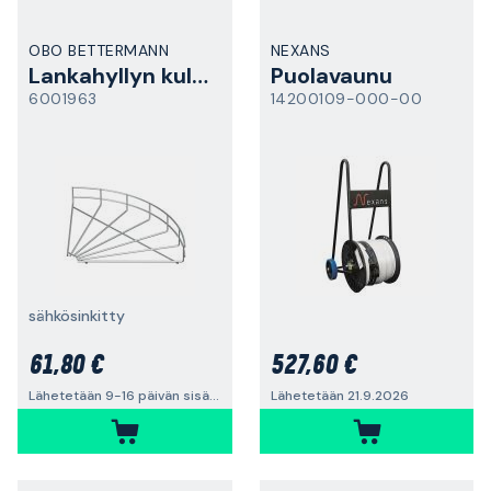
OBO BETTERMANN
NEXANS
Lankahyllyn kulmakappale
Puolavaunu
6001963
14200109-000-00
sähkösinkitty
61,80 €
527,60 €
Lähetetään 9-16 päivän sisällä
Lähetetään 21.9.2026