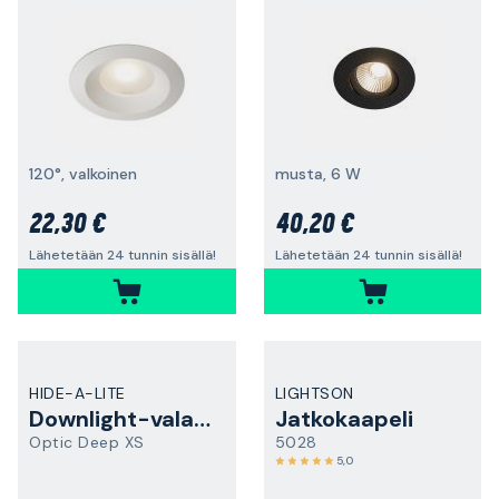
120°, valkoinen
musta, 6 W
22,30 €
40,20 €
Lähetetään 24 tunnin sisällä!
Lähetetään 24 tunnin sisällä!
HIDE-A-LITE
LIGHTSON
Downlight-valaisin
Jatkokaapeli
Optic Deep XS
5028
5,0