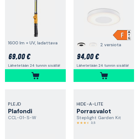
1600 lm + UV, ladattava
2 versiota
69,00 €
94,00 €
Lähetetään 24 tunnin sisällä!
Lähetetään 24 tunnin sisällä!
PLEJD
HIDE-A-LITE
Plafondi
Porrasvalot
CCL-01-S-W
Steplight Garden Kit
3,5