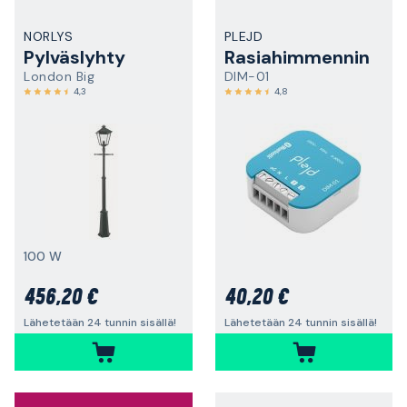
NORLYS
PLEJD
Pylväslyhty
Rasiahimmennin
London Big
DIM-01
4,3
4,8
100 W
456,20 €
40,20 €
Lähetetään 24 tunnin sisällä!
Lähetetään 24 tunnin sisällä!