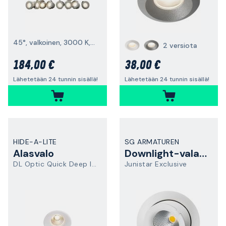
45°, valkoinen, 3000 K, 60 lm, 10 kpl
2 versiota
184,00 €
38,00 €
Lähetetään 24 tunnin sisällä!
Lähetetään 24 tunnin sisällä!
HIDE-A-LITE
SG ARMATUREN
Alasvalo
Downlight-valaisin
DL Optic Quick Deep ISO
Junistar Exclusive