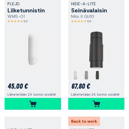
PLEJD
HIDE-A-LITE
Liiketunnistin
Seinävalaisin
WMS-01
Milo II GU10
5,0
5,0
45,00 €
67,80 €
Lähetetään 24 tunnin sisällä!
Lähetetään 24 tunnin sisällä!
Back to work