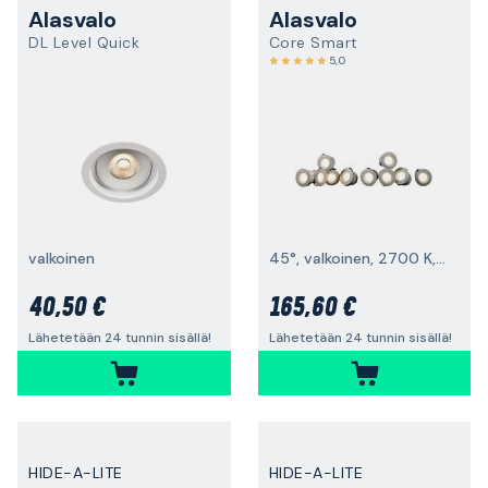
Alasvalo
Alasvalo
DL Level Quick
Core Smart
5,0
valkoinen
45°, valkoinen, 2700 K, 60 lm, 10 kpl
40,50 €
165,60 €
Lähetetään 24 tunnin sisällä!
Lähetetään 24 tunnin sisällä!
HIDE-A-LITE
HIDE-A-LITE