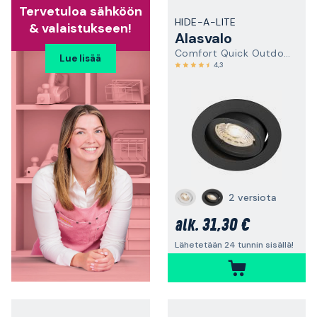
Tervetuloa sähköön
HIDE-A-LITE
& valaistukseen!
Alasvalo
Comfort Quick Outdoor GU10
Lue lisää
4,3
2 versiota
31,30 €
alk.
Lähetetään 24 tunnin sisällä!