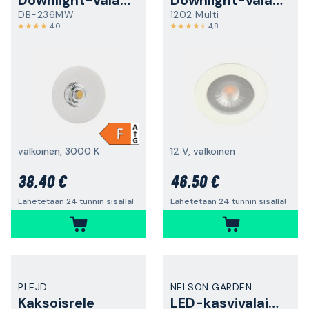
Downlight-valaisin
Downlight-valaisin
DB-236MW
1202 Multi
4,0
4,8
valkoinen, 3000 K
12 V, valkoinen
38,40 €
46,50 €
Lähetetään 24 tunnin sisällä!
Lähetetään 24 tunnin sisällä!
PLEJD
NELSON GARDEN
Kaksoisrele
LED-kasvivalaisin