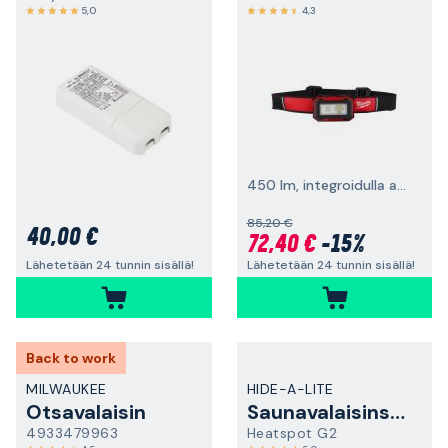
5,0
4,3
450 lm, integroidulla akulla ja USB-kaapelilla
85,20 €
40,00 €
72,40 €
-15%
Lähetetään 24 tunnin sisällä!
Lähetetään 24 tunnin sisällä!
Back to work
MILWAUKEE
HIDE-A-LITE
Otsavalaisin
Saunavalaisinsarja
4933479963
Heatspot G2