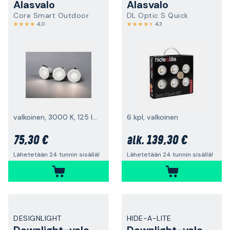
Alasvalo
Alasvalo
Core Smart Outdoor
DL Optic S Quick
4,0
4,3
valkoinen, 3000 K, 125 lm, 3 kpl
6 kpl, valkoinen
75,30 €
139,30 €
alk.
Lähetetään 24 tunnin sisällä!
Lähetetään 24 tunnin sisällä!
DESIGNLIGHT
HIDE-A-LITE