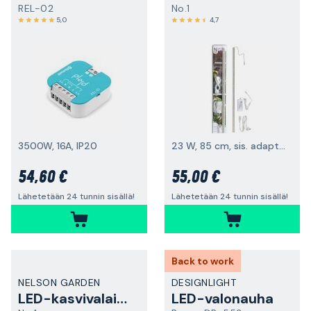
REL-02
No.1
5,0
4,7
3500W, 16A, IP20
23 W, 85 cm, sis. adapterin
54,60 €
55,00 €
Lähetetään 24 tunnin sisällä!
Lähetetään 24 tunnin sisällä!
Back to work
NELSON GARDEN
DESIGNLIGHT
LED-kasvivalaisin
LED-valonauha