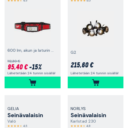
4,5
5,0
600 lm, akun ja laturin kanssa
G2
112,30 €
215,60 €
95,40 €
-15%
Lähetetään 24 tunnin sisällä!
Lähetetään 24 tunnin sisällä!
GELIA
NORLYS
Seinävalaisin
Seinävalaisin
Valö
Karlstad 230
4,5
4,8