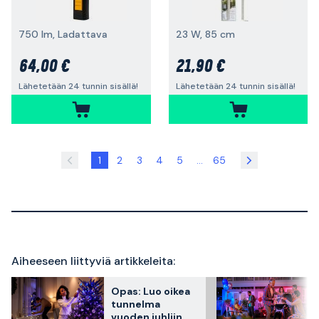
750 lm, Ladattava
23 W, 85 cm
64,00 €
21,90 €
Lähetetään 24 tunnin sisällä!
Lähetetään 24 tunnin sisällä!
1
2
3
4
5
...
65
Aiheeseen liittyviä artikkeleita:
Opas: Luo oikea
tunnelma
vuoden juhliin