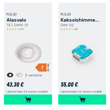
PLEJD
PLEJD
Alasvalo
Kaksoishimmennin
TILT DWN-01
DIM-02
5,0
4,8
2 versiota
43,30 €
55,00 €
Lähetetään 24 tunnin sisällä!
Lähetetään 24 tunnin sisällä!