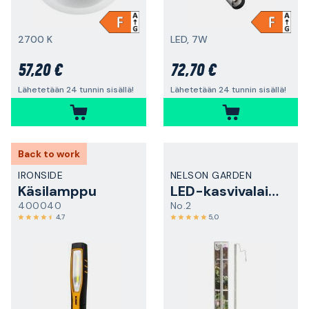
2700 K
LED, 7W
57,20 €
72,70 €
Lähetetään 24 tunnin sisällä!
Lähetetään 24 tunnin sisällä!
Back to work
IRONSIDE
NELSON GARDEN
Käsilamppu
LED-kasvivalaisin
400040
No.2
4,7
5,0