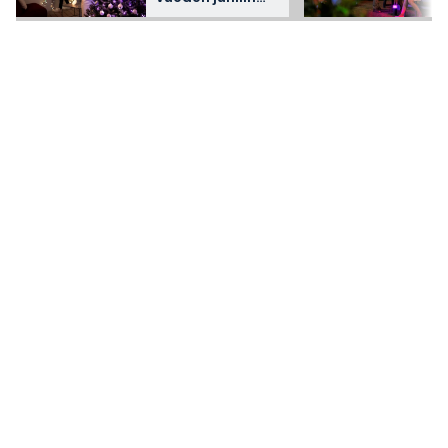
älyvalaistuksella