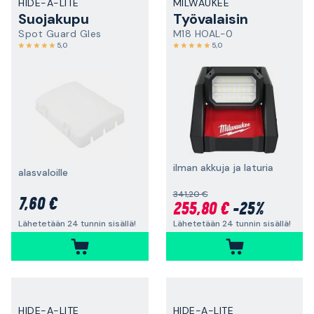
HIDE-A-LITE
MILWAUKEE
Suojakupu
Työvalaisin
Spot Guard Gles
M18 HOAL-0
5,0
5,0
ilman akkuja ja laturia
alasvaloille
341,20 €
7,60 €
255,80 €
-25%
Lähetetään 24 tunnin sisällä!
Lähetetään 24 tunnin sisällä!
HIDE-A-LITE
HIDE-A-LITE