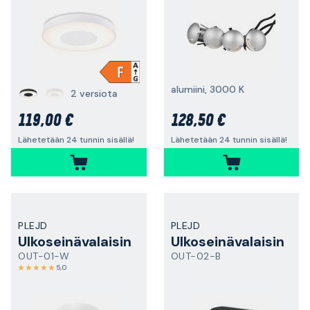
alumiini, 3000 K
2 versiota
119,00 €
128,50 €
Lähetetään 24 tunnin sisällä!
Lähetetään 24 tunnin sisällä!
PLEJD
PLEJD
Ulkoseinävalaisin
Ulkoseinävalaisin
OUT-01-W
OUT-02-B
5,0