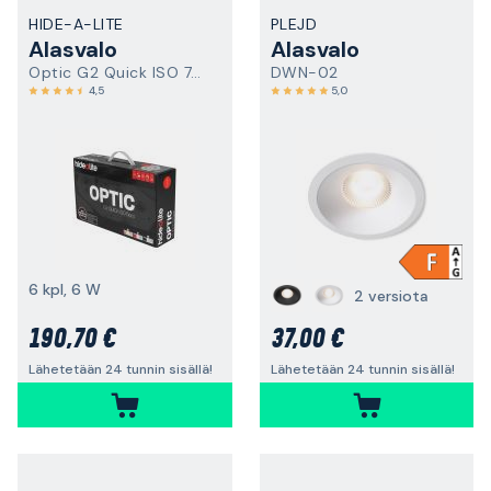
HIDE-A-LITE
PLEJD
Alasvalo
Alasvalo
Optic G2 Quick ISO 7475863
DWN-02
4,5
5,0
6 kpl, 6 W
2 versiota
190,70 €
37,00 €
Lähetetään 24 tunnin sisällä!
Lähetetään 24 tunnin sisällä!