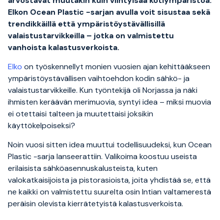
arvostavat muutakin kuin viihtyisää kotiympäristöä.
Elkon Ocean Plastic -sarjan avulla voit sisustaa sekä
trendikkäillä että ympäristöystävällisillä
valaistustarvikkeilla – jotka on valmistettu
vanhoista kalastusverkoista.
Elko
on työskennellyt monien vuosien ajan kehittääkseen
ympäristöystävällisen vaihtoehdon kodin sähkö- ja
valaistustarvikkeille. Kun työntekijä oli Norjassa ja näki
ihmisten keräävän merimuovia, syntyi idea – miksi muovia
ei otettaisi talteen ja muutettaisi joksikin
käyttökelpoiseksi?
Noin vuosi sitten idea muuttui todellisuudeksi, kun Ocean
Plastic -sarja lanseerattiin. Valikoima koostuu useista
erilaisista sähköasennuskalusteista, kuten
valokatkaisijoista ja pistorasioista, joita yhdistää se, että
ne kaikki on valmistettu suurelta osin Intian valtamerestä
peräisin olevista kierrätetyistä kalastusverkoista.