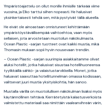
Ympäristöajattelu on ollut monille ihmisille tärkeää viime
vuosina, ja Elko tarttui siihen nopeasti. He halusivat
yksinkertaisesti tehdä sen, mitä pystyivät tällä alueella.
He eivät ole ainoastaan onnistuneet kehittämään
ympäristöystävällisempää vaihtoehtoa, vaan myös
sellaisen, jota arvostetaan muotoilun näkökulmasta.
Ocean Plastic -sarjan tuotteet ovat kaikki mustia, mikä
Thomasin mukaan sopii hyvin nousevaan trendiin.
– Ocean Plastic -sarjan suurimpia asiakkaitamme olivat
aluksi hotellit, jotka halusivat sisustaa hotellihuoneensa
tyylikkäillä sähkö- ja valaistustarvikkeilla. Monet, jotka
haluavat saavuttaa hotellitunnelman omassa kodissaan,
valitsevat juuri mustia yksityiskohtia, hän sanoo.
Mustalla värillä on muotoilullisen näkökulman lisäksi myös
käytännöllinen tehtävä. Kierrätetyistä kalastusverkoista
valmistettu materiaali saa nimittäin vaaleanvihreän värin,