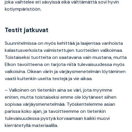
joka vaihtelee eri sävyissä eikä välttämättä sovi hyvin
kotiympäristöön.
Testit jatkuvat
Suunnitelmissa on myös kehittää ja laajentaa vanhoista
kalastusverkoista valmistettujen tuotteiden valikoimaa.
Toistaiseksi tuotteita on saatavana vain mustana, mutta
Elkon tavoitteena on tarjota niitä tulevaisuudessa myös
valkoisina. Oikean värin ja värjäysmenetelmän löytäminen
vaatii kuitenkin useita testejä ja vie aikaa.
– Valkoinen on tietenkin aina se väri, jota myymme
eniten, mutta toistaiseksi emme ole löytäneet siihen
sopivaa värjäysmenetelmää. Työskentelemme asian
parissa koko ajan, ja tavoitteemme on tietenkin
tulevaisuudessa pystyä korvaamaan kaikki muovi
kierrätetyllä materiaalilla.