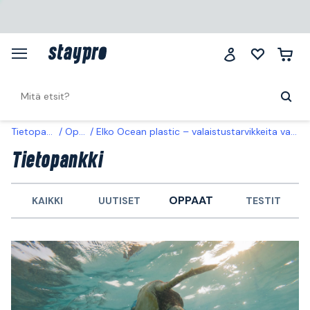
Tietopankki
Oppaat
Elko Ocean plastic – valaistustarvikkeita vanhoista kierrätetyistä kalastusverkoista
Tietopankki
OPPAAT
KAIKKI
UUTISET
TESTIT