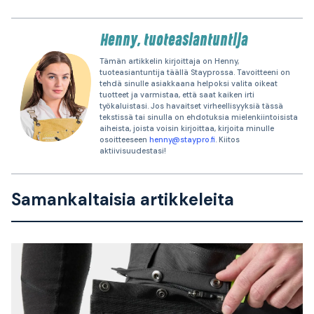
Henny, tuoteasiantuntija
Tämän artikkelin kirjoittaja on Henny,
tuoteasiantuntija täällä Stayprossa. Tavoitteeni on
tehdä sinulle asiakkaana helpoksi valita oikeat
tuotteet ja varmistaa, että saat kaiken irti
työkaluistasi. Jos havaitset virheellisyyksiä tässä
tekstissä tai sinulla on ehdotuksia mielenkiintoisista
aiheista, joista voisin kirjoittaa, kirjoita minulle
osoitteeseen
henny@staypro.fi
. Kiitos
aktiivisuudestasi!
Samankaltaisia artikkeleita