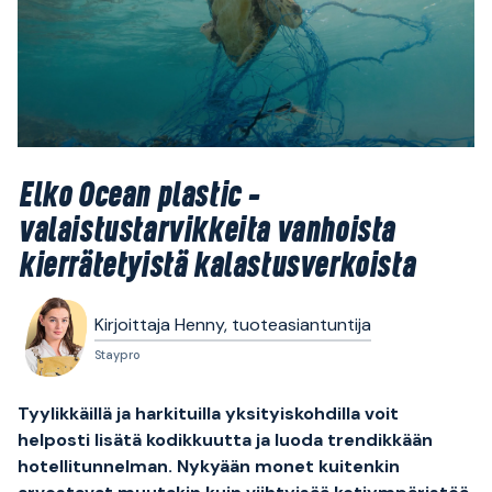
Elko Ocean plastic –
valaistustarvikkeita vanhoista
kierrätetyistä kalastusverkoista
Kirjoittaja Henny, tuoteasiantuntija
Staypro
Tyylikkäillä ja harkituilla yksityiskohdilla voit
helposti lisätä kodikkuutta ja luoda trendikkään
hotellitunnelman. Nykyään monet kuitenkin