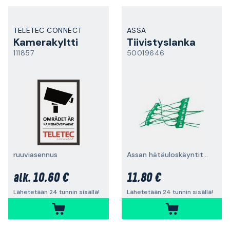
TELETEC CONNECT
ASSA
Kamerakyltti
Tiivistyslanka
111857
50019646
ruuviasennus
Assan hätäuloskäyntitarvikkeisiin, 10 kpl pakkaus
10,60 €
11,80 €
alk.
Lähetetään 24 tunnin sisällä!
Lähetetään 24 tunnin sisällä!