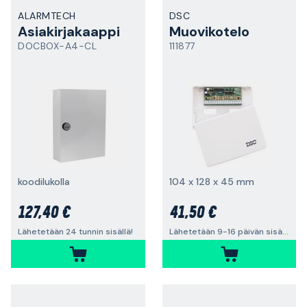
ALARMTECH
DSC
Asiakirjakaappi
Muovikotelo
DOCBOX-A4-CL
111877
koodilukolla
104 x 128 x 45 mm
127,40 €
41,50 €
Lähetetään 24 tunnin sisällä!
Lähetetään 9-16 päivän sisällä