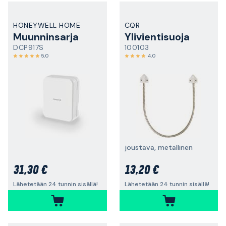
HONEYWELL HOME
CQR
Muunninsarja
Ylivientisuoja
DCP917S
100103
5,0
4,0
joustava, metallinen
31,30 €
13,20 €
Lähetetään 24 tunnin sisällä!
Lähetetään 24 tunnin sisällä!