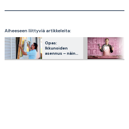
Aiheeseen liittyviä artikkeleita:
Opas:
Ikkunoiden
asennus – näin
teet sen vaihe
vaiheelta