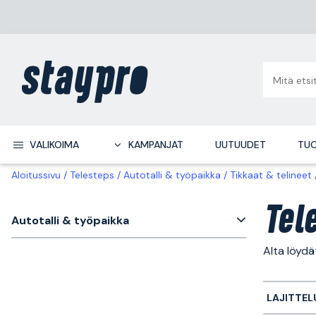
VALIKOIMA
KAMPANJAT
UUTUUDET
TUO
Aloitussivu
Telesteps
Autotalli & työpaikka
Tikkaat & telineet
Tel
Autotalli & työpaikka
Alta löydä
LAJITTEL