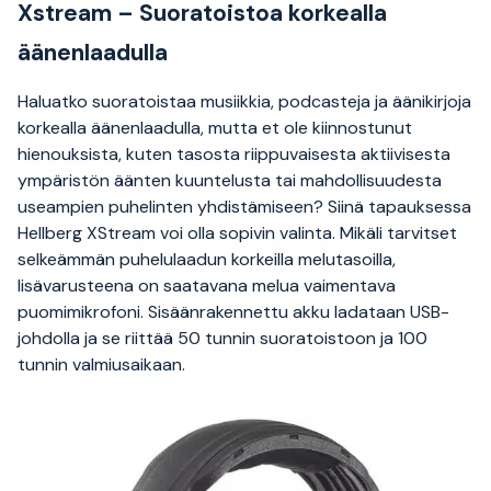
Xstream – Suoratoistoa korkealla
äänenlaadulla
Haluatko suoratoistaa musiikkia, podcasteja ja äänikirjoja
korkealla äänenlaadulla, mutta et ole kiinnostunut
hienouksista, kuten tasosta riippuvaisesta aktiivisesta
ympäristön äänten kuuntelusta tai mahdollisuudesta
useampien puhelinten yhdistämiseen? Siinä tapauksessa
Hellberg XStream voi olla sopivin valinta. Mikäli tarvitset
selkeämmän puhelulaadun korkeilla melutasoilla,
lisävarusteena on saatavana melua vaimentava
puomimikrofoni. Sisäänrakennettu akku ladataan USB-
johdolla ja se riittää 50 tunnin suoratoistoon ja 100
tunnin valmiusaikaan.