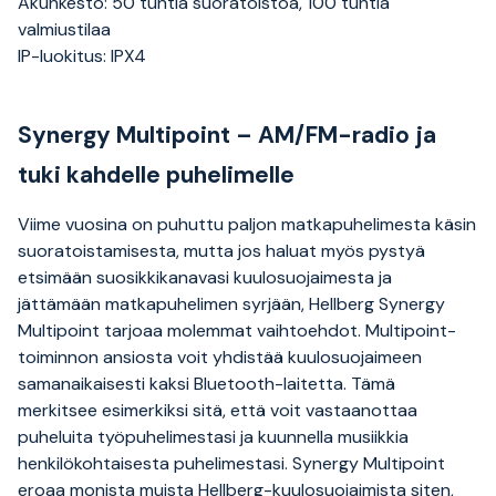
Akunkesto: 50 tuntia suoratoistoa, 100 tuntia
valmiustilaa
IP-luokitus: IPX4
Synergy Multipoint – AM/FM-radio ja
tuki kahdelle puhelimelle
Viime vuosina on puhuttu paljon matkapuhelimesta käsin
suoratoistamisesta, mutta jos haluat myös pystyä
etsimään suosikkikanavasi kuulosuojaimesta ja
jättämään matkapuhelimen syrjään, Hellberg Synergy
Multipoint tarjoaa molemmat vaihtoehdot. Multipoint-
toiminnon ansiosta voit yhdistää kuulosuojaimeen
samanaikaisesti kaksi Bluetooth-laitetta. Tämä
merkitsee esimerkiksi sitä, että voit vastaanottaa
puheluita työpuhelimestasi ja kuunnella musiikkia
henkilökohtaisesta puhelimestasi. Synergy Multipoint
eroaa monista muista Hellberg-kuulosuojaimista siten,