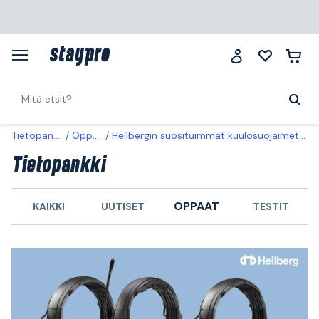
Tietopankki
Oppaat
Hellbergin suosituimmat kuulosuojaimet vertailussa
Tietopankki
OPPAAT
KAIKKI
UUTISET
TESTIT