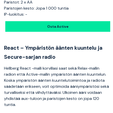
Paristot: 2 x AA
Paristojen kesto: Jopa 1 000 tuntia
IP-luokitus: -
Osta Active
React – Ympäristön äänten kuuntelu ja
Secure-sarjan radio
Hellberg React -malli korvillasi saat sekä Relax-mallin
radion että Active-mallin ympäristön äänten kuuntelun.
Koska ympäristön äänten kuuntelutoimintoa ja radiota
säädetään erikseen, voit optimoida ääniympäristösi sekä
turvalliseksi että viihdyttäväksi. Ulkoinen ääni voidaan
yhdistää aux-tuloon ja paristojen kesto on jopa 120
tuntia.