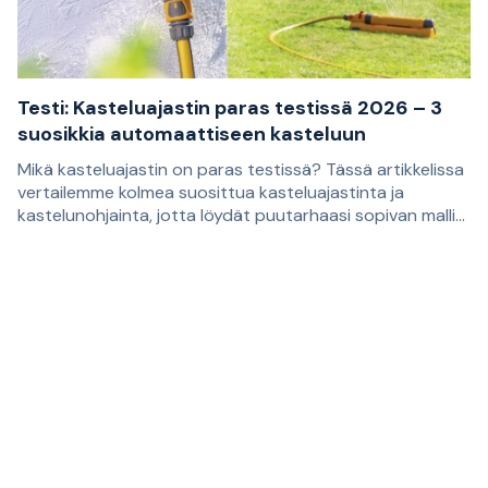
sähköjohdoista.
Testi: Kasteluajastin paras testissä 2026 – 3
suosikkia automaattiseen kasteluun
Mikä kasteluajastin on paras testissä? Tässä artikkelissa
vertailemme kolmea suosittua kasteluajastinta ja
kastelunohjainta, jotta löydät puutarhaasi sopivan mallin.
Suositukset perustuvat asiakasarvosteluihin, ja ne
Oikean kasteluajastimen avulla on helpompi rakentaa
sopivat sinulle, joka haluat helpottaa nurmikon,
kastelujärjestelmä, joka kastelee kasvit säännöllisesti.
kukkapenkkien, viljelmien ja ruukkujen kastelua.
Sopivin malli riippuu siitä, tarvitsetko vain automaattisen
vedentulon katkaisun vai itsenäisemmän ratkaisun, joka
huolehtii kastelusta viikon aikana säännöllisesti
toistuvina ajankohtina.