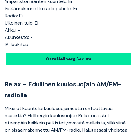
Ympäristön äänten kuuntelu: Ei
Sisäänrakennettu radiopuhelin: Ei
Radio: Ei
Ulkoinen tulo: Ei
Akku: -
Akunkesto: -
IP-luokitus: -
Osta Hellberg Secure
Relax – Edullinen kuulosuojain AM/FM-
radiolla
Miksi et kuuntelisi kuulosuojaimesta rentouttavaa
musiikkia? Hellbergin kuulosuojain Relax on askel
eteenpäin kaikkein pelkistetyimmistä malleista, sillä siinä
on sisäänrakennettu AM/FM-radio. Halutessasi yhdistää