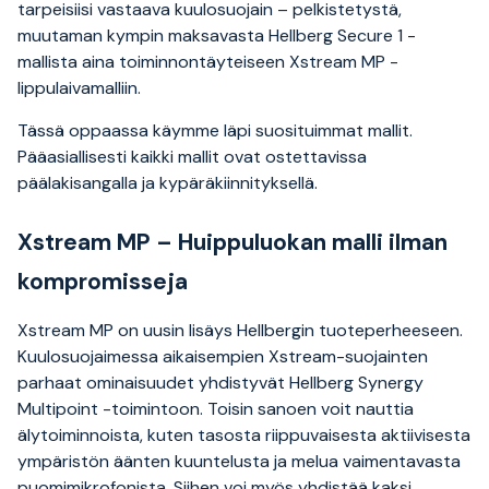
tarpeisiisi vastaava kuulosuojain – pelkistetystä,
muutaman kympin maksavasta Hellberg Secure 1 -
mallista aina toiminnontäyteiseen Xstream MP -
lippulaivamalliin.
Tässä oppaassa käymme läpi suosituimmat mallit.
Pääasiallisesti kaikki mallit ovat ostettavissa
päälakisangalla ja kypäräkiinnityksellä.
Xstream MP – Huippuluokan malli ilman
kompromisseja
Xstream MP on uusin lisäys Hellbergin tuoteperheeseen.
Kuulosuojaimessa aikaisempien Xstream-suojainten
parhaat ominaisuudet yhdistyvät Hellberg Synergy
Multipoint -toimintoon. Toisin sanoen voit nauttia
älytoiminnoista, kuten tasosta riippuvaisesta aktiivisesta
ympäristön äänten kuuntelusta ja melua vaimentavasta
puomimikrofonista. Siihen voi myös yhdistää kaksi