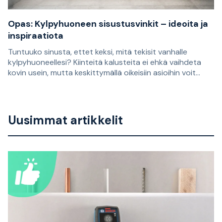
Opas: Kylpyhuoneen sisustusvinkit – ideoita ja
inspiraatiota
Tuntuuko sinusta, ettet keksi, mitä tekisit vanhalle
kylpyhuoneellesi? Kiinteitä kalusteita ei ehkä vaihdeta
kovin usein, mutta keskittymällä oikeisiin asioihin voit
piristää kylpyhuonettasi helposti ja antaa sille uuden
Tuntuuko sinusta, ettet keksi, mitä tekisit vanhalle
ilmeen. Tässä artikkelissa Staypron Henrik antaa parhaat
kylpyhuoneellesi? Kiinteitä kalusteita ei ehkä vaihdeta
vinkkinsä!
kovin usein, mutta keskittymällä oikeisiin asioihin voit
Uusimmat artikkelit
piristää kylpyhuonettasi helposti ja antaa sille uuden
ilmeen. Tässä artikkelissa Staypron Henrik antaa parhaat
vinkkinsä!