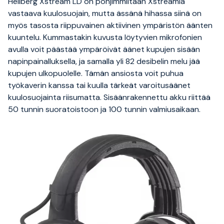
Hellberg Xstream LD on pohjimmiltaan Xstreamia
vastaava kuulosuojain, mutta ässänä hihassa siinä on
myös tasosta riippuvainen aktiivinen ympäristön äänten
kuuntelu. Kummastakin kuvusta löytyvien mikrofonien
avulla voit päästää ympäröivät äänet kupujen sisään
napinpainalluksella, ja samalla yli 82 desibelin melu jää
kupujen ulkopuolelle. Tämän ansiosta voit puhua
työkaverin kanssa tai kuulla tärkeät varoitusäänet
kuulosuojainta riisumatta. Sisäänrakennettu akku riittää
50 tunnin suoratoistoon ja 100 tunnin valmiusaikaan.