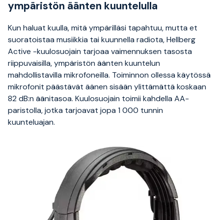
ympäristön äänten kuuntelulla
Kun haluat kuulla, mitä ympärilläsi tapahtuu, mutta et
suoratoistaa musiikkia tai kuunnella radiota, Hellberg
Active -kuulosuojain tarjoaa vaimennuksen tasosta
riippuvaisilla, ympäristön äänten kuuntelun
mahdollistavilla mikrofoneilla. Toiminnon ollessa käytössä
mikrofonit päästävät äänen sisään ylittämättä koskaan
82 dB:n äänitasoa. Kuulosuojain toimii kahdella AA-
paristolla, jotka tarjoavat jopa 1 000 tunnin
kuunteluajan.