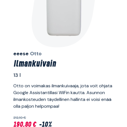
eeese
Otto
Ilmankuivain
13 l
Otto on voimakas ilmankuivaaja, jota voit ohjata
Google Assistantillasi WiFin kautta. Asunnon
ilmankosteuden täydellinen hallinta ei voisi enää
olla paljon helpompaa!
212,10 €
190,80 €
-10%