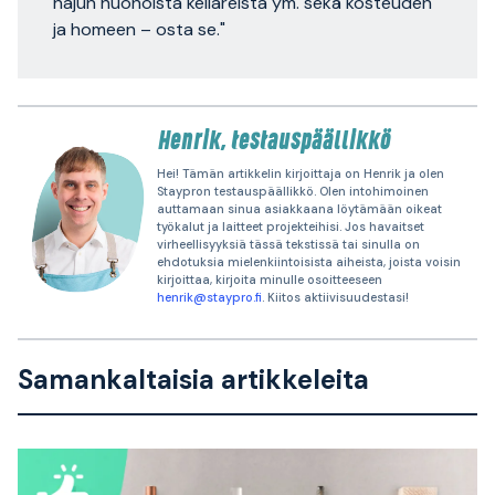
hajun huonoista kellareista ym. sekä kosteuden
ja homeen – osta se."
Henrik, testauspäällikkö
Hei! Tämän artikkelin kirjoittaja on Henrik ja olen
Staypron testauspäällikkö. Olen intohimoinen
auttamaan sinua asiakkaana löytämään oikeat
työkalut ja laitteet projekteihisi. Jos havaitset
virheellisyyksiä tässä tekstissä tai sinulla on
ehdotuksia mielenkiintoisista aiheista, joista voisin
kirjoittaa, kirjoita minulle osoitteeseen
henrik@staypro.fi
. Kiitos aktiivisuudestasi!
Samankaltaisia artikkeleita