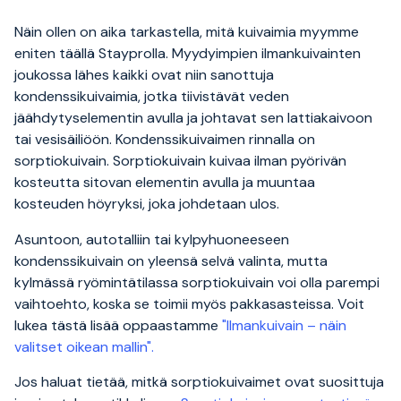
Näin ollen on aika tarkastella, mitä kuivaimia myymme
eniten täällä Stayprolla. Myydyimpien ilmankuivainten
joukossa lähes kaikki ovat niin sanottuja
kondenssikuivaimia, jotka tiivistävät veden
jäähdytyselementin avulla ja johtavat sen lattiakaivoon
tai vesisäiliöön. Kondenssikuivaimen rinnalla on
sorptiokuivain. Sorptiokuivain kuivaa ilman pyörivän
kosteutta sitovan elementin avulla ja muuntaa
kosteuden höyryksi, joka johdetaan ulos.
Asuntoon, autotalliin tai kylpyhuoneeseen
kondenssikuivain on yleensä selvä valinta, mutta
kylmässä ryömintätilassa sorptiokuivain voi olla parempi
vaihtoehto, koska se toimii myös pakkasasteissa. Voit
lukea tästä lisää oppaastamme
"Ilmankuivain – näin
valitset oikean mallin".
Jos haluat tietää, mitkä sorptiokuivaimet ovat suosittuja