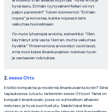
arvoiseksi. Eräs asiakas kirjoittaa: “Hyvä hinta ja
hyvä laatu. Erittäin tyytyväinen! Kellari voi nyt
paljon paremmin!” Toinen kommentoi: “Erittäin
nopea” ja korostaa, kuinka nopeasti laite
vaikuttaa huoneilmaan.
On myös lyhyempiä arvioita, esimerkiksi: “Olen
käyttänyt sitä vasta 1 kerran, mutta vaikuttaa
hyvältä.” Yhteenvetona arvostelut osoittavat,
että moni kokee ilmankuivaimen toimivan hyvin
ja vastaavan odotuksia.
2.
eeese Otto
Etsitkö kompaktia ja modernia ilmankuivainta kotiin? Siinä
tapauksessa tutustu tarkemmin eeese Ottoon! Tämä on
kompakti ilmankuivain, jossa on suhteellisen alhainen
melutaso ja hyvä suorituskyky. Säädettävä ilman
ulostulo ja erityinen kuivaustila tekevät siitä ihanteellisen