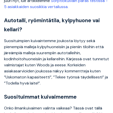
juuri nyt, lue artikkelimme
Sorptiokuivain paras testissä -
5 asiakkaiden suosikkia vertailussa.
Autotalli, ryömintätila, kylpyhuone vai
kellari?
Suosituimpien kuivaintemme joukosta löytyy sekä
pienempiä malleja kylpyhuoneisiin ja pieniin tiloihin että
järeämpiä malleja suurempiin autotalleihin,
kodinhoitohuoneisiin ja kellareihin. Kärjessä ovat tunnetut
valmistajat kuten Woods ja eeese. Korkeiden
asiakasarvioiden joukossa näkyy kommentteja kuten
”Uskomaton kapasiteetti”, ”Tekee työnsä täydellisesti” ja
”Todella hyvä laite!”.
Suosituimmat kuivaimemme
Onko ilmankuivaimen valinta vaikeaa? Tässä ovat tällä