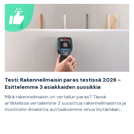
Testi: Rakenneilmaisin paras testissä 2026 -
Esittelemme 3 asiakkaiden suosikkia
Mikä rakenneilmaisin on vertailun paras? Tässä
artikkelissa vertailemme 3 suosittua rakenneilmaisinta ja
monitoimi-ilmaisinta auttaaksemme sinua löytämään
tarpeisiisi sopivan mallin. Suositukset perustuvat
Rakenneilmaisinta käytetään koolausten ja muiden
asiakasarvosteluihin ja sopivat sinulle, joka haluat porata,
seinien, kattojen ja lattioiden taakse piiloon jäävien
ruuvata tai sahata seinää tietäen paremmin, mitä
materiaalien paikantamiseen. Niitä voivat olla esimerkiksi