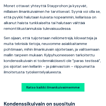
Monet ottavat yhteyttä Stayprohon ja kysyvät,
millaisen ilmankuivaimen he tarvitsevat. Syynä voi olla se,
että pyykki halutaan kuivata nopeammin, kellarissa on
alkanut haista tunkkaiselta tai halutaan välttää
remonttikustannuksia tulevaisuudessa.
Sen sijaan, että tuijotetaan neliömetrejä, kilowatteja ja
muita teknisiä tietoja, neuvomme asiakkaitamme
pohtimaan, mihin ilmankuivain sijoitetaan, ja valitsemaan
mallin tarpeen mukaan. Kylpyhuoneeseen tarkoitettu
kondenssikuivain ei todennäköisesti ole ”paras testissä”,
jos sijoitat sen kellariin – ja päinvastoin – riippumatta
ilmoitetusta työskentelyalueesta.
Katso kaikki ilmankuivaimemme
Kondenssikuivain on suosituin