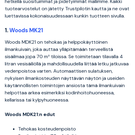
hetkellä suosituimmat ja pidetyimmät mallimme. Kaikki
tuotearvostelut on jätetty Trustpilotin kautta ja ne ovat
luettavissa kokonaisuudessaan kunkin tuotteen sivulla.
1.
Woods MK21
Woods MDK21 on tehokas ja helppokäyttöinen
ilmankuivain, joka auttaa ylläpitämään terveellistä
sisäilmaa jopa 70 m² tiloissa. Se toimitetaan tilavalla 4
litran vesisäiliöllä ja mahdollisuudella liittää letku jatkuvaa
vedenpoistoa varten. Automaattisen sulatuksen,
nykyisen ilmankosteuden näyttävän näytön ja useiden
käytännöllisten toimintojen ansiosta tämä ilmankuivain
helpottaa arkea esimerkiksi kodinhoitohuoneessa,
kellarissa tai kylpyhuoneessa.
Woods MDK21:n edut
Tehokas kosteudenpoisto