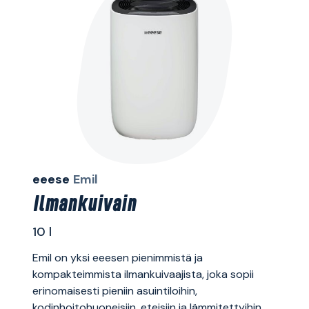
eeese
Emil
Ilmankuivain
10 l
Emil on yksi eeesen pienimmistä ja
kompakteimmista ilmankuivaajista, joka sopii
erinomaisesti pieniin asuintiloihin,
kodinhoitohuoneisiin, eteisiin ja lämmitettyihin