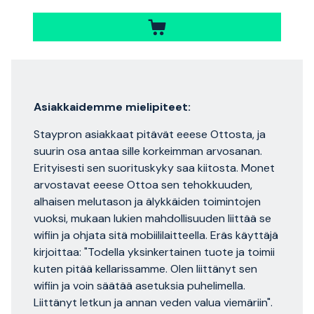
Asiakkaidemme mielipiteet:
Staypron asiakkaat pitävät eeese Ottosta, ja
suurin osa antaa sille korkeimman arvosanan.
Erityisesti sen suorituskyky saa kiitosta. Monet
arvostavat eeese Ottoa sen tehokkuuden,
alhaisen melutason ja älykkäiden toimintojen
vuoksi, mukaan lukien mahdollisuuden liittää se
wifiin ja ohjata sitä mobiililaitteella. Eräs käyttäjä
kirjoittaa: "Todella yksinkertainen tuote ja toimii
kuten pitää kellarissamme. Olen liittänyt sen
wifiin ja voin säätää asetuksia puhelimella.
Liittänyt letkun ja annan veden valua viemäriin".