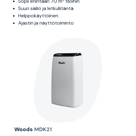
Sopii enintään 70 m² tiloihin
Suuri säiliö ja letkuliitäntä
Helppokäyttöinen
Ajastin ja näyttötoiminto
Woods
MDK21