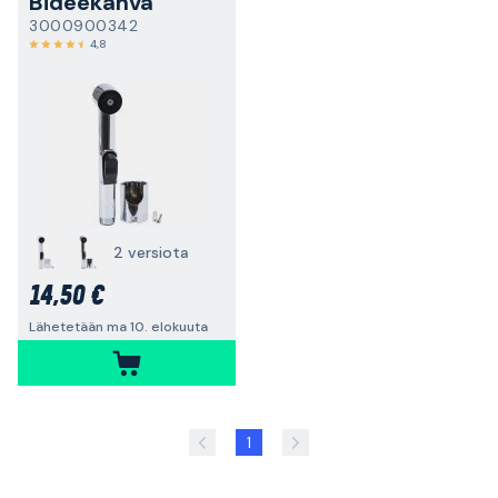
Bideekahva
3000900342
4,8
2 versiota
14,50 €
Lähetetään ma 10. elokuuta
1