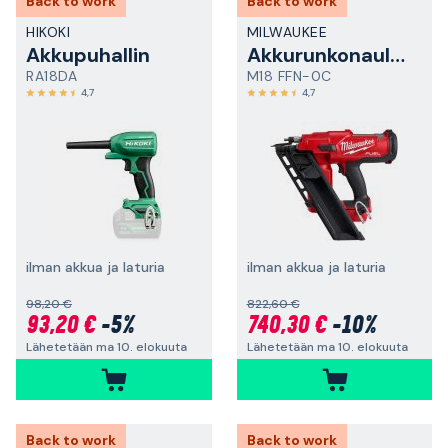
Back to work
Back to work
HIKOKI
MILWAUKEE
Akkupuhallin
Akkurunkonaulain
RA18DA
M18 FFN-0C
4,7
4,7
ilman akkua ja laturia
ilman akkua ja laturia
98,20 €
822,60 €
93,20 €
-5%
740,30 €
-10%
Lähetetään ma 10. elokuuta
Lähetetään ma 10. elokuuta
Back to work
Back to work