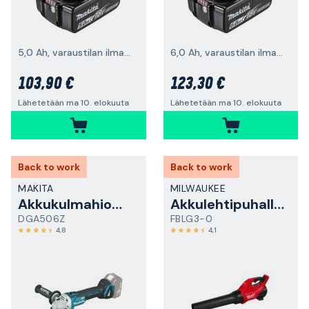
5,0 Ah, varaustilan ilmaisimella
6,0 Ah, varaustilan ilmaisimella
103,90 €
123,30 €
Lähetetään ma 10. elokuuta
Lähetetään ma 10. elokuuta
Back to work
Back to work
MAKITA
MILWAUKEE
Akkukulmahiomakone
Akkulehtipuhallin
DGA506Z
FBLG3-0
4,8
4,1