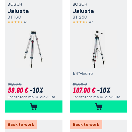
BOSCH
BOSCH
Jalusta
Jalusta
BT 160
BT 250
4,1
4,7
1/4"-kierre
66,50 €
119,00 €
59,80 €
-10%
107,00 €
-10%
Lähetetään ma 10. elokuuta
Lähetetään ma 10. elokuuta
Back to work
Back to work