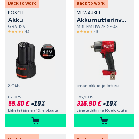
Back to work
Back to work
BOSCH
MILWAUKEE
Akku
Akkumutterinväännin
GBA 12V
M18 FMTIW2F12-0X
4,7
4,8
3,0Ah
ilman akkua ja laturia
62,10 €
352,20 €
55,80 €
-10%
316,90 €
-10%
Lähetetään ma 10. elokuuta
Lähetetään ma 10. elokuuta