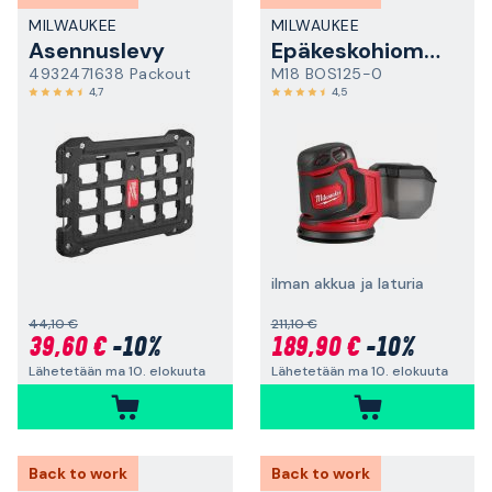
MILWAUKEE
MILWAUKEE
Asennuslevy
Epäkeskohiomakone
4932471638 Packout
M18 BOS125-0
4,7
4,5
ilman akkua ja laturia
44,10 €
211,10 €
39,60 €
-10%
189,90 €
-10%
Lähetetään ma 10. elokuuta
Lähetetään ma 10. elokuuta
Back to work
Back to work