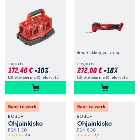
ilman akkua ja laturia
191,60 €
302,30 €
172,40 €
-10%
272,00 €
-10%
Lähetetään ma 10. elokuuta
Lähetetään ma 10. elokuuta
Back to work
Back to work
BOSCH
BOSCH
Ohjainkisko
Ohjainkisko
FSN 1100
FSN 800
4,9
4,3