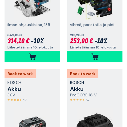
ilman ohjauskiskoa, 1350 W
vihreä, paristoilla ja pidikkeellä
349,10 €
281,20 €
314,10 €
-10%
253,00 €
-10%
Lähetetään ma 10. elokuuta
Lähetetään ma 10. elokuuta
Back to work
Back to work
BOSCH
BOSCH
Akku
Akku
36V
ProCORE 18 V
4,7
4,7