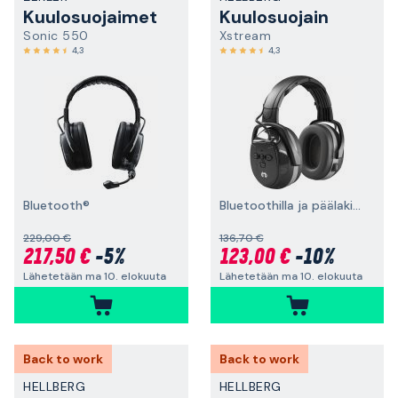
Kuulosuojaimet
Kuulosuojain
Sonic 550
Xstream
4,3
4,3
Bluetooth®
Bluetoothilla ja päälakisangalla
229,00 €
136,70 €
217,50 €
-5%
123,00 €
-10%
Lähetetään ma 10. elokuuta
Lähetetään ma 10. elokuuta
Back to work
Back to work
HELLBERG
HELLBERG