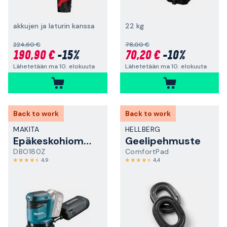
akkujen ja laturin kanssa
22 kg
224,60 €
78,00 €
190,90 €
-15%
70,20 €
-10%
Lähetetään ma 10. elokuuta
Lähetetään ma 10. elokuuta
Back to work
Back to work
MAKITA
HELLBERG
Epäkeskohiomakone
Geelipehmuste
DBO180Z
ComfortPad
4,9
4,4