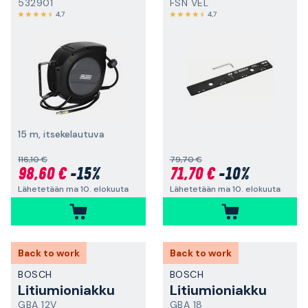
532901
FSN VEL
4,7
4,7
15 m, itsekelautuva
116,10 €
79,70 €
98,60 €
-15%
71,70 €
-10%
Lähetetään ma 10. elokuuta
Lähetetään ma 10. elokuuta
Back to work
Back to work
BOSCH
BOSCH
Litiumioniakku
Litiumioniakku
GBA 12V
GBA 18