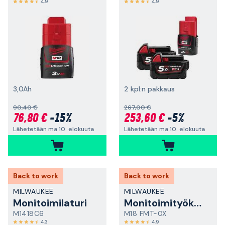
4,9
4,9
3,0Ah
2 kpl:n pakkaus
90,40 €
267,00 €
76,80 €
-15%
253,60 €
-5%
Lähetetään ma 10. elokuuta
Lähetetään ma 10. elokuuta
Back to work
Back to work
MILWAUKEE
MILWAUKEE
Monitoimilaturi
Monitoimityökalu
M1418C6
M18 FMT-0X
4,3
4,9