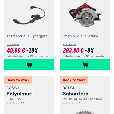
Xstreamille ja Synergylle
ilman akkua ja laturia
44,50 €
319,40 €
40,00 €
-10%
293,80 €
-8%
Lähetetään ma 10. elokuuta
Lähetetään ma 10. elokuuta
Back to work
Back to work
BOSCH
BOSCH
Pölynimuri
Sahanterä
GAS 18V-1
2608640433 Optiline Wood
4,3
4,8