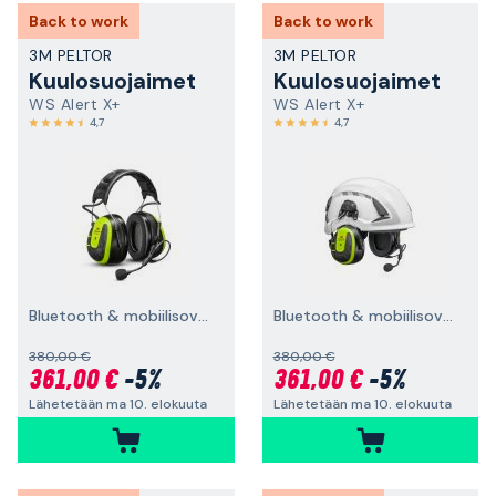
Back to work
Back to work
3M PELTOR
3M PELTOR
Kuulosuojaimet
Kuulosuojaimet
WS Alert X+
WS Alert X+
4,7
4,7
Bluetooth & mobiilisovellus, päälakisanka
Bluetooth & mobiilisovellus, suojakypäräkiinnitys
380,00 €
380,00 €
361,00 €
-5%
361,00 €
-5%
Lähetetään ma 10. elokuuta
Lähetetään ma 10. elokuuta