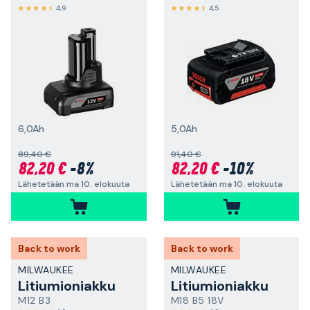
4,9
4,5
6,0Ah
5,0Ah
89,40 €
91,40 €
82,20 €
-8%
82,20 €
-10%
Lähetetään ma 10. elokuuta
Lähetetään ma 10. elokuuta
Back to work
Back to work
MILWAUKEE
MILWAUKEE
Litiumioniakku
Litiumioniakku
M12 B3
M18 B5 18V