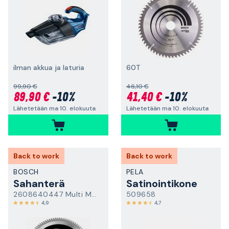
ilman akkua ja laturia
60T
99,90 €
46,10 €
89,90 €
-10%
41,40 €
-10%
Lähetetään ma 10. elokuuta
Lähetetään ma 10. elokuuta
Back to work
Back to work
BOSCH
PELA
Sahanterä
Satinointikone
2608640447 Multi Material
509658
4,9
4,7