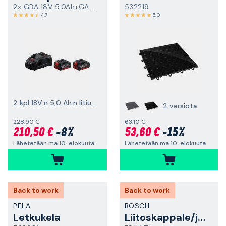
2x GBA 18V 5.0Ah+GAL 1880 CV
532219
4,7
5,0
2 kpl 18V:n 5,0 Ah:n litiumioniakkuja
2 versiota
228,90 €
63,10 €
210,50 €
-8%
53,60 €
-15%
Lähetetään ma 10. elokuuta
Lähetetään ma 10. elokuuta
Back to work
Back to work
PELA
BOSCH
Letkukela
Liitoskappale/jatkoliitin