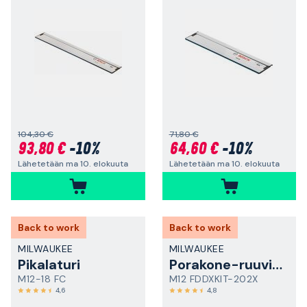
104,30 €
71,80 €
93,80 €
-10%
64,60 €
-10%
Lähetetään ma 10. elokuuta
Lähetetään ma 10. elokuuta
Back to work
Back to work
MILWAUKEE
MILWAUKEE
Pikalaturi
Porakone-ruuvinväännin
M12-18 FC
M12 FDDXKIT-202X
4,6
4,8