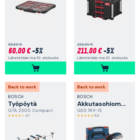
63,20 €
222,20 €
60,00 €
-5%
211,00 €
-5%
Lähetetään ma 10. elokuuta
Lähetetään ma 10. elokuuta
Back to work
Back to work
BOSCH
BOSCH
Työpöytä
Akkutasohiomakone
GTA 2500 Compact
GSS 18V-13
4,7
5,0