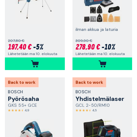
ilman akkua ja laturia
207,80 €
309,90 €
197,40 €
-5%
278,90 €
-10%
Lähetetään ma 10. elokuuta
Lähetetään ma 10. elokuuta
Back to work
Back to work
BOSCH
BOSCH
Pyörösaha
Yhdistelmälaser
GKS 55+ GCE
GCL 2-50/RM10
4,9
4,5