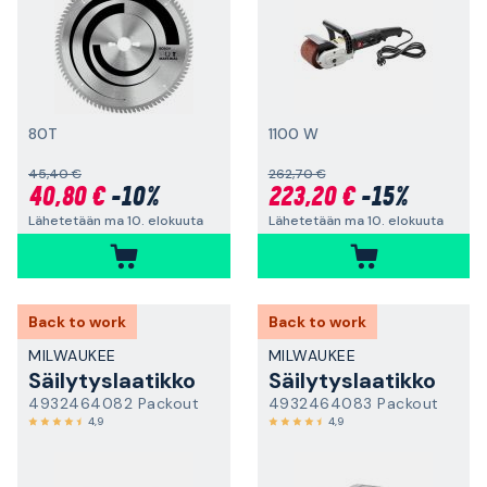
80T
1100 W
45,40 €
262,70 €
40,80 €
-10%
223,20 €
-15%
Lähetetään ma 10. elokuuta
Lähetetään ma 10. elokuuta
Back to work
Back to work
MILWAUKEE
MILWAUKEE
Säilytyslaatikko
Säilytyslaatikko
4932464082 Packout
4932464083 Packout
4,9
4,9