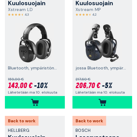
Kuulosuojain
Kuulosuojain
Xstream LD
Xstream MP
4,3
4,2
Bluetooth, ympäristönkuuntelu, päälakisanka
jossa Bluetooth, ympäristönkuuntelu ja kypäräkiinnike
159,00 €
217,60 €
143,00 €
-10%
206,70 €
-5%
Lähetetään ma 10. elokuuta
Lähetetään ma 10. elokuuta
Back to work
Back to work
HELLBERG
BOSCH