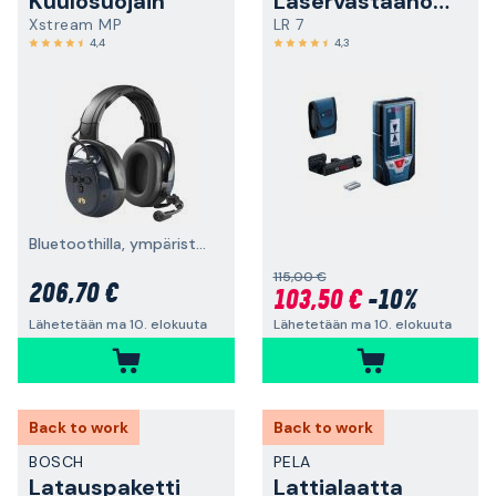
Kuulosuojain
Laservastaanotin
Xstream MP
LR 7
4,4
4,3
Bluetoothilla, ympäristönkuuntelulla ja päälakisangalla
115,00 €
206,70 €
103,50 €
-10%
Lähetetään ma 10. elokuuta
Lähetetään ma 10. elokuuta
Back to work
Back to work
BOSCH
PELA
Latauspaketti
Lattialaatta