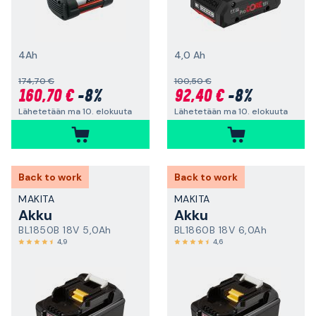
4Ah
4,0 Ah
174,70 €
100,50 €
160,70 €
-8%
92,40 €
-8%
Lähetetään ma 10. elokuuta
Lähetetään ma 10. elokuuta
Back to work
Back to work
MAKITA
MAKITA
Akku
Akku
BL1850B 18V 5,0Ah
BL1860B 18V 6,0Ah
4,9
4,6