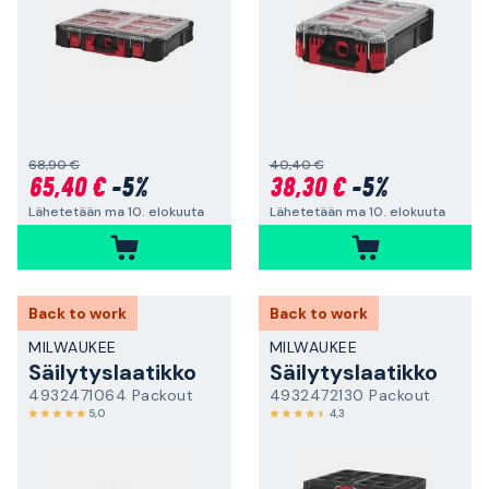
68,90 €
40,40 €
65,40 €
-5%
38,30 €
-5%
Lähetetään ma 10. elokuuta
Lähetetään ma 10. elokuuta
Back to work
Back to work
MILWAUKEE
MILWAUKEE
Säilytyslaatikko
Säilytyslaatikko
4932471064 Packout
4932472130 Packout
5,0
4,3