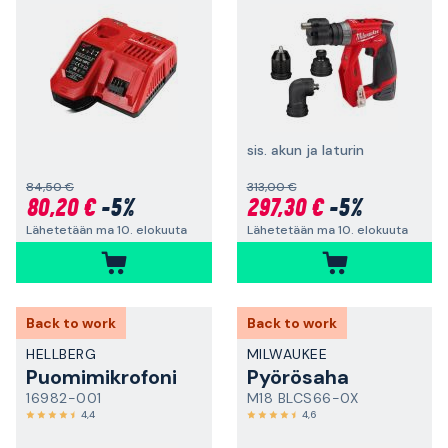
sis. akun ja laturin
84,50 €
313,00 €
80,20 €
-5%
297,30 €
-5%
Lähetetään ma 10. elokuuta
Lähetetään ma 10. elokuuta
Back to work
Back to work
HELLBERG
MILWAUKEE
Puomimikrofoni
Pyörösaha
16982-001
M18 BLCS66-0X
4,4
4,6