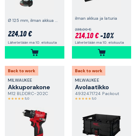
ilman akkua ja laturia
Ø 125 mm, ilman akkua ja laturia
238,00 €
224,10 €
214,10 €
-10%
Lähetetään ma 10. elokuuta
Lähetetään ma 10. elokuuta
Back to work
Back to work
MILWAUKEE
MILWAUKEE
Akkuporakone
Avolaatikko
M12 BLDDRC-202C
4932471724 Packout
5,0
5,0