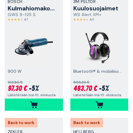
BOSCH
3M PELTOR
Kulmahiomakone
Kuulosuojaimet
GWS 9-125 S
WS Alert XPI+
4,7
4,5
900 W
Bluetooth® & mobiilisovellus, päälakisanka
102,50 €
509,20 €
97,30 €
-5%
483,70 €
-5%
Lähetetään ma 10. elokuuta
Lähetetään ma 10. elokuuta
Back to work
Back to work
ZEKLER
HELLBERG