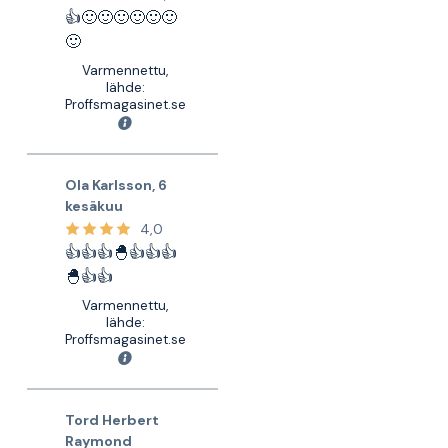
👍🙂🙂🙂🙂🙂🙂
🙂
Varmennettu,
lähde:
Proffsmagasinet.se
Ola Karlsson
,
6
kesäkuu
4,0
👍👍👍🐣👍👍👍
🐣👍👍
Varmennettu,
lähde:
Proffsmagasinet.se
Tord Herbert
Raymond