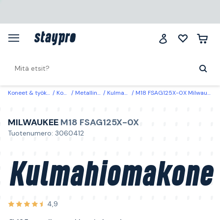
Koneet & työkalut
Koneet
Metallinkäsittely
Kulmahiomakoneet
M18 FSAG125X-0X Milwaukee Kulmahiomakone Ø 125 mm, ilman akkua ja laturia
MILWAUKEE
M18 FSAG125X-0X
Tuotenumero: 3060412
Kulmahiomakone
4,9