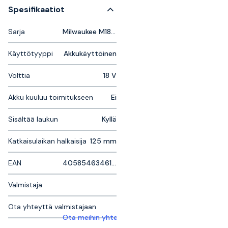
Spesifikaatiot
Sarja
Milwaukee M18 Fuel
Käyttötyyppi
Akkukäyttöinen
Volttia
18 V
Akku kuuluu toimitukseen
Ei
Sisältää laukun
Kyllä
Katkaisulaikan halkaisija
125 mm
EAN
4058546346195
Valmistaja
Ota yhteyttä valmistajaan
Ota meihin yhteyttä saadaksesi lisätietoja