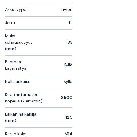
Akkutyyppi
Li-ion
Jarru
Ei
Maks.
sahaussyvyys
33
(mm)
Pehmeä
Kyllä
käynnistys
Nollalaukaisu
Kyllä
Kuormittamaton
8500
nopeus (kierr./min)
Laikan halkaisija
125
(mm)
Karan koko
M14