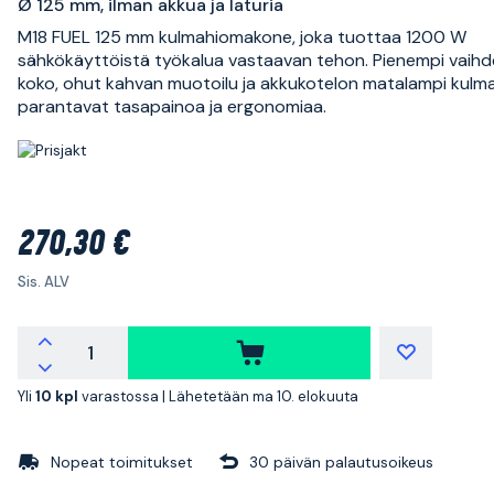
Ø 125 mm, ilman akkua ja laturia
M18 FUEL 125 mm kulmahiomakone, joka tuottaa 1200 W
sähkökäyttöistä työkalua vastaavan tehon. Pienempi vaih
koko, ohut kahvan muotoilu ja akkukotelon matalampi kulm
parantavat tasapainoa ja ergonomiaa.
270,30 €
Sis. ALV
Yli
10 kpl
varastossa |
Lähetetään ma 10. elokuuta
Nopeat toimitukset
30 päivän palautusoikeus