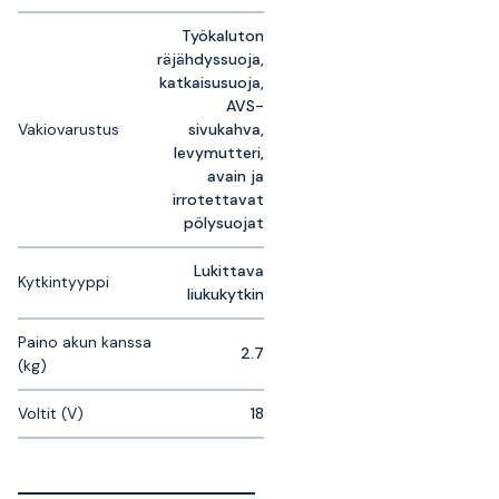
Työkaluton
räjähdyssuoja,
katkaisusuoja,
AVS-
Vakiovarustus
sivukahva,
levymutteri,
avain ja
irrotettavat
pölysuojat
Lukittava
Kytkintyyppi
liukukytkin
Paino akun kanssa
2.7
(kg)
Voltit (V)
18