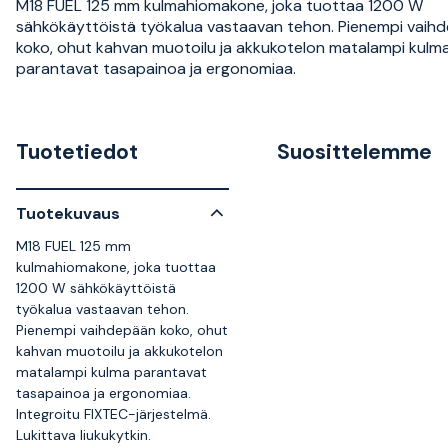
M18 FUEL 125 mm kulmahiomakone, joka tuottaa 1200 W
sähkökäyttöistä työkalua vastaavan tehon. Pienempi vaih
koko, ohut kahvan muotoilu ja akkukotelon matalampi kulm
parantavat tasapainoa ja ergonomiaa.
Tuotetiedot
Suosittelemme
Tuotekuvaus
M18 FUEL 125 mm
kulmahiomakone, joka tuottaa
1200 W sähkökäyttöistä
työkalua vastaavan tehon.
Pienempi vaihdepään koko, ohut
kahvan muotoilu ja akkukotelon
matalampi kulma parantavat
tasapainoa ja ergonomiaa.
Integroitu FIXTEC-järjestelmä.
Lukittava liukukytkin.