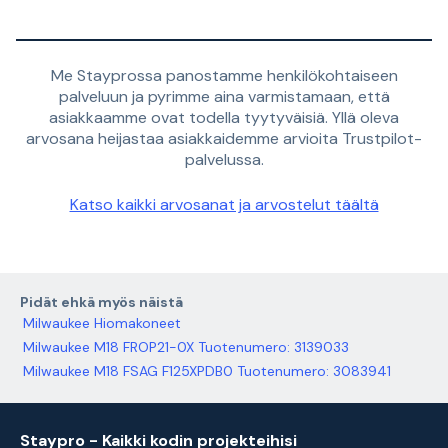
Me Stayprossa panostamme henkilökohtaiseen
palveluun ja pyrimme aina varmistamaan, että
asiakkaamme ovat todella tyytyväisiä. Yllä oleva
arvosana heijastaa asiakkaidemme arvioita Trustpilot-
palvelussa.
Katso kaikki arvosanat ja arvostelut täältä
Pidät ehkä myös näistä
Milwaukee Hiomakoneet
Milwaukee M18 FROP21-0X Tuotenumero: 3139033
Milwaukee M18 FSAG F125XPDB0 Tuotenumero: 3083941
Staypro - Kaikki kodin projekteihisi