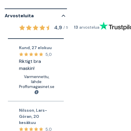
Arvosteluita
4,9
13
arvostelua
/
5
Kund
,
27 elokuu
5,0
Riktigt bra
maskin!
Varmennettu,
lähde:
Proffsmagasinet.se
Nilsson, Lars-
Göran
,
20
kesäkuu
5,0