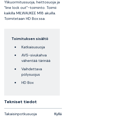
Ylikuormitussuoja, heittosuoja ja
"line lock out"-toiminto. Toimii
kaikilla MILWAUKEE M18 akuilla.
Toimitetaan HD Box:ssa.
Toimituksen sisältö
Katkaisusuoja
AVS-sivukahva
vähentää tärinää
Vaihdettava
pölysuojus
HD Box
Tekniset tiedot
Takaisinpotkusuoja
Kyllä