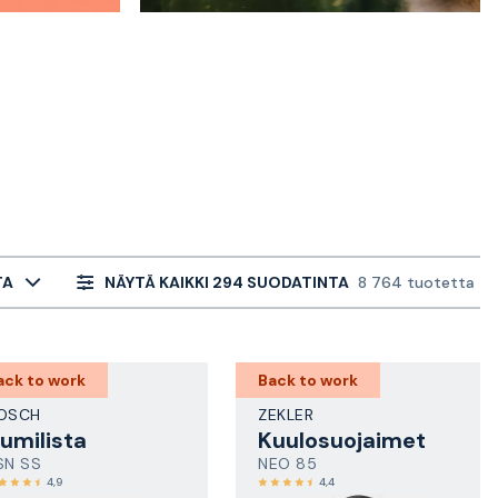
TA
NÄYTÄ KAIKKI 294 SUODATINTA
8 764 tuotetta
ack to work
Back to work
OSCH
ZEKLER
umilista
Kuulosuojaimet
SN SS
NEO 85
4,9
4,4