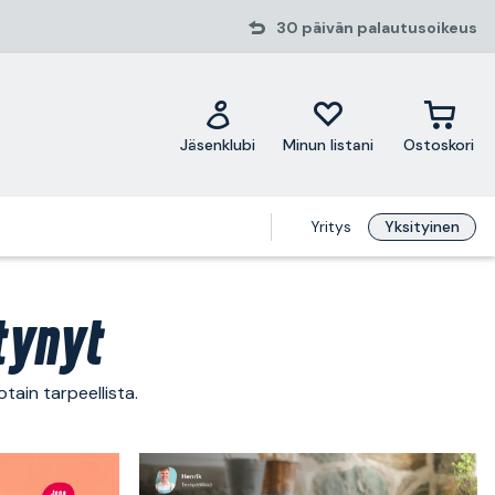
30 päivän palautusoikeus
Jäsenklubi
Minun listani
Ostoskori
Yritys
Yksityinen
tynyt
tain tarpeellista.