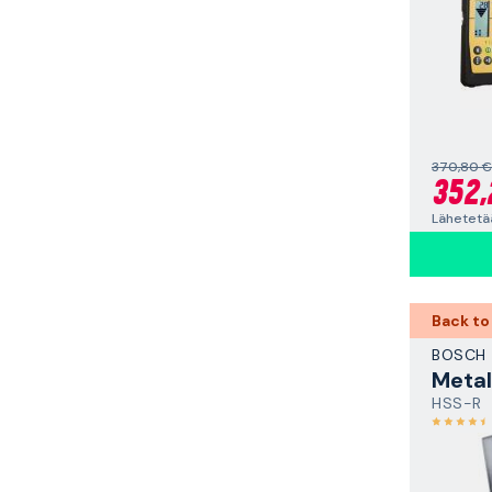
370,80 €
352,
Lähetetä
Back to
BOSCH
HSS-R