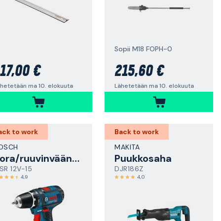
Sopii M18 FOPH-0
17,00 €
215,60 €
hetetään ma 10. elokuuta
Lähetetään ma 10. elokuuta
ack to work
Back to work
OSCH
MAKITA
Pora/ruuvinväännin
Puukkosaha
SR 12V-15
DJR186Z
4,9
4,0