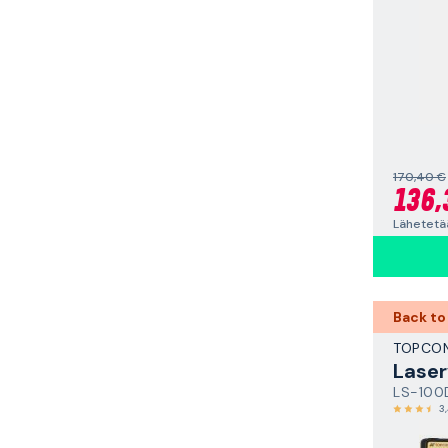
170,40 €
136,
Lähetetä
Back to
TOPCO
Laser
LS-100
3