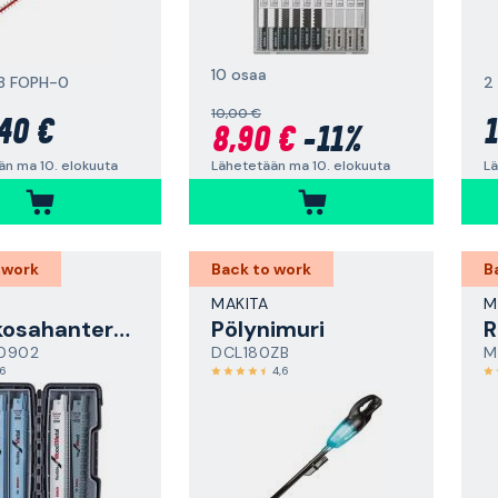
10 osaa
18 FOPH-0
2 
10,00 €
40 €
1
8,90 €
-11%
än ma 10. elokuuta
Lä
Lähetetään ma 10. elokuuta
 work
Back to work
B
MAKITA
M
Puukkosahanteräsarja
Pölynimuri
R
0902
DCL180ZB
M
,6
4,6