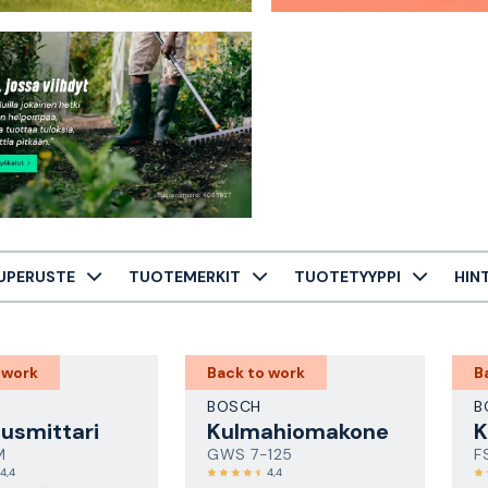
UPERUSTE
TUOTEMERKIT
TUOTETYYPPI
HIN
 work
Back to work
B
BOSCH
B
usmittari
Kulmahiomakone
K
M
GWS 7-125
F
4,4
4,4