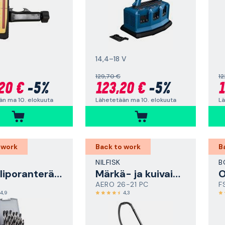
14,4–18 V
129,70 €
12
20 €
-5%
123,20 €
-5%
1
än ma 10. elokuuta
Lähetetään ma 10. elokuuta
Lä
 work
Back to work
B
NILFISK
B
Metalliporanteräsarja
Märkä- ja kuivaimuri
O
AERO 26-21 PC
F
4,9
4,3