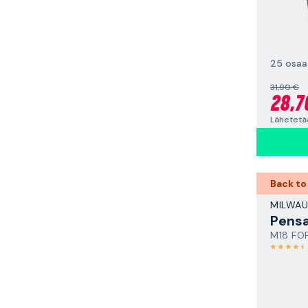
25 osaa
31,90 €
28,7
Lähetetä
Back to
MILWAU
Pens
M18 FO