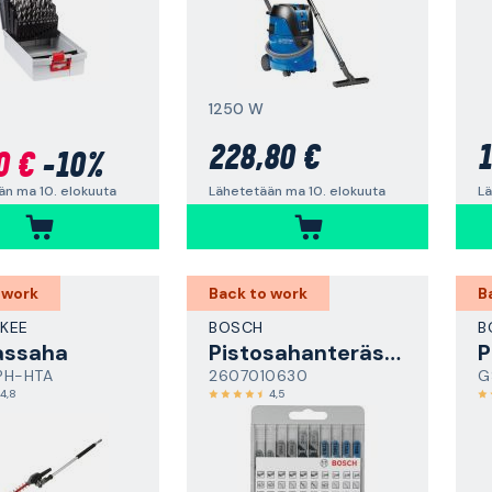
1250 W
228,80 €
1
0 €
-10%
Lähetetään ma 10. elokuuta
Lä
än ma 10. elokuuta
 work
Back to work
B
KEE
BOSCH
B
assaha
Pistosahanteräsarja
PH-HTA
2607010630
G
4,8
4,5