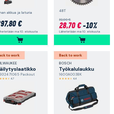
48T
man akkua ja laturia
32,00 €
97,80 €
28,70 €
-10%
hetetään ma 10. elokuuta
Lähetetään ma 10. elokuuta
ack to work
Back to work
ILWAUKEE
BOSCH
äilytyslaatikko
Työkalulaukku
932471065 Packout
1600A003BK
4,7
4,4