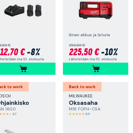
ilman akkua ja laturia
2,60 €
250,60 €
12,70 €
-8%
225,50 €
-10%
hetetään ma 10. elokuuta
Lähetetään ma 10. elokuuta
ack to work
Back to work
OSCH
MILWAUKEE
hjainkisko
Oksasaha
SN 1600
M18 FOPH-CSA
4,7
5,0