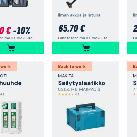
ilman akkua ja laturia
il
65,70 €
2
0 €
-10%
Lähetetään ma 10. elokuuta
Lä
än ma 10. elokuuta
 work
Back to work
B
ROTH
MAKITA
M
ähuuhde
Säilytyslaatikko
S
821551-8 MAKPAC 3
4
4,3
4,9