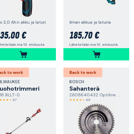
x 2,0 Ah:n akku ja laturi
ilman akkua ja laturia
35,00 €
185,70 €
hetetään ma 10. elokuuta
Lähetetään ma 10. elokuuta
ack to work
Back to work
ILWAUKEE
BOSCH
uohotrimmeri
Sahanterä
18 BLLT-0
2608640432 Optiline Wood
4,7
4,8