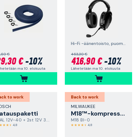
Hi-Fi -äänentoisto, puomimikrofoni, korkealaatuinen kuuntelutoiminto (Natural Sound Transparency) ja Bluetooth®
,60 €
463,30 €
9,30 €
-10%
416,90 €
-10%
hetetään ma 10. elokuuta
Lähetetään ma 10. elokuuta
ack to work
Back to work
OSCH
MILWAUKEE
atauspaketti
M18™-kompressori
GAL 12V-40 + 2st 12V 3.0Ah
M18 BI-0
4,8
4,8