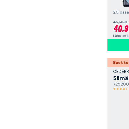
20 osaa
45,50 €
40,9
Lähetetä
Back to
CEDER
Silm
725200