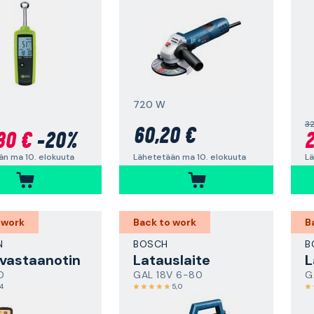
720 W
32
60,20 €
30 €
-20%
2
Lähetetään ma 10. elokuuta
än ma 10. elokuuta
Lä
 work
Back to work
B
N
BOSCH
B
vastaanotin
Latauslaite
L
D
GAL 18V 6-80
,4
5,0