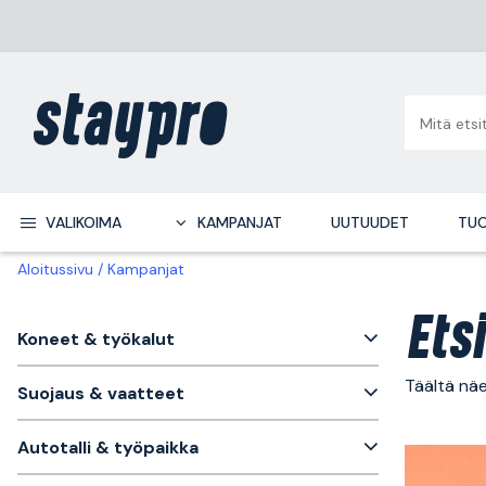
VALIKOIMA
KAMPANJAT
UUTUUDET
TUO
Aloitussivu
Kampanjat
Ets
Koneet & työkalut
Täältä näe
Suojaus & vaatteet
Autotalli & työpaikka