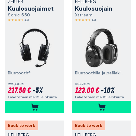
ZEKLER
HELLBERG
Kuulosuojaimet
Kuulosuojain
Sonic 550
Xstream
4,3
4,3
Bluetooth®
Bluetoothilla ja päälakisangalla
229,00 €
136,70 €
217,50 €
-5%
123,00 €
-10%
Lähetetään ma 10. elokuuta
Lähetetään ma 10. elokuuta
Back to work
Back to work
HELLBERG
HELLBERG