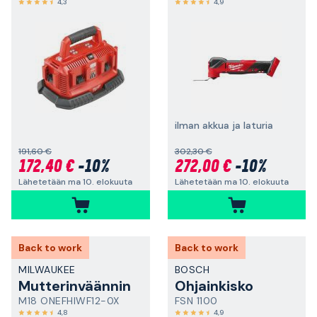
4,3
4,9
ilman akkua ja laturia
191,60 €
302,30 €
172,40 €
-10%
272,00 €
-10%
Lähetetään ma 10. elokuuta
Lähetetään ma 10. elokuuta
Back to work
Back to work
MILWAUKEE
BOSCH
Mutterinväännin
Ohjainkisko
M18 ONEFHIWF12-0X
FSN 1100
4,8
4,9