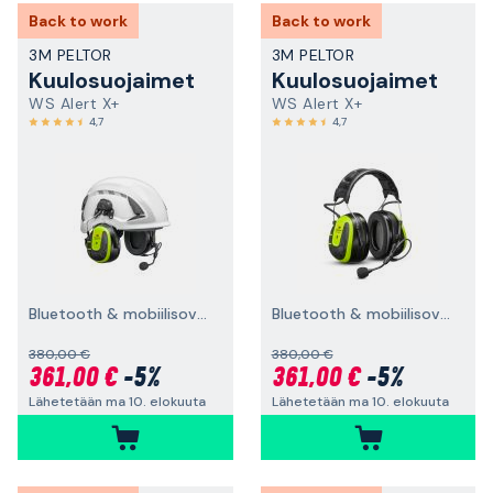
Back to work
Back to work
3M PELTOR
3M PELTOR
Kuulosuojaimet
Kuulosuojaimet
WS Alert X+
WS Alert X+
4,7
4,7
Bluetooth & mobiilisovellus, suojakypäräkiinnitys
Bluetooth & mobiilisovellus, päälakisanka
380,00 €
380,00 €
361,00 €
-5%
361,00 €
-5%
Lähetetään ma 10. elokuuta
Lähetetään ma 10. elokuuta