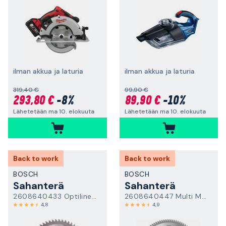
ilman akkua ja laturia
ilman akkua ja laturia
319,40 €
99,90 €
293,80 €
-8%
89,90 €
-10%
Lähetetään ma 10. elokuuta
Lähetetään ma 10. elokuuta
Back to work
Back to work
BOSCH
BOSCH
Sahanterä
Sahanterä
2608640433 Optiline Wood
2608640447 Multi Material
4,8
4,9