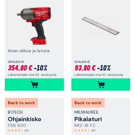
ilman akkua ja laturia
394,30 €
104,30 €
354,80 €
-10%
93,80 €
-10%
Lähetetään ma 10. elokuuta
Lähetetään ma 10. elokuuta
Back to work
Back to work
BOSCH
MILWAUKEE
Ohjainkisko
Pikalaturi
FSN 800
M12-18 FC
4,3
4,6