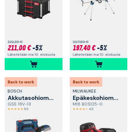
222,20 €
207,80 €
211,00 €
-5%
197,40 €
-5%
Lähetetään ma 10. elokuuta
Lähetetään ma 10. elokuuta
Back to work
Back to work
BOSCH
MILWAUKEE
Akkutasohiomakone
Epäkeskohiomakone
GSS 18V-13
M18 BOS125-0
5,0
4,5