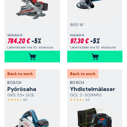
900 W
825,50 €
102,50 €
784,20 €
-5%
97,30 €
-5%
Lähetetään ma 10. elokuuta
Lähetetään ma 10. elokuuta
Back to work
Back to work
BOSCH
BOSCH
Pyörösaha
Yhdistelmälaser
GKS 55+ GCE
GCL 2-50/RM10
4,9
4,5