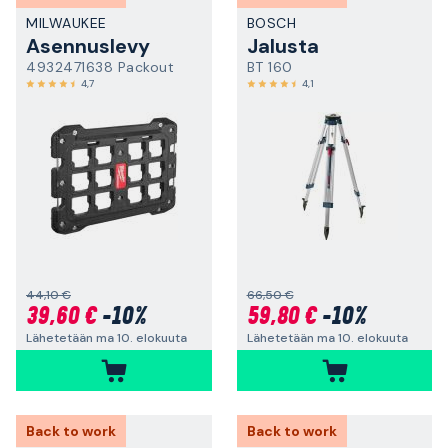
MILWAUKEE
BOSCH
Asennuslevy
Jalusta
4932471638 Packout
BT 160
4,7
4,1
44,10 €
66,50 €
39,60 €
-10%
59,80 €
-10%
Lähetetään ma 10. elokuuta
Lähetetään ma 10. elokuuta
Back to work
Back to work