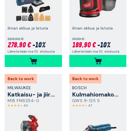
ilman akkua ja laturia
ilman akkua ja laturia
309,90 €
211,10 €
278,90 €
-10%
189,90 €
-10%
Lähetetään ma 10. elokuuta
Lähetetään ma 10. elokuuta
Back to work
Back to work
MILWAUKEE
BOSCH
Katkaisu- ja jiirisaha
Kulmahiomakone
M18 FMS254-0
GWS 9-125 S
4,3
4,7