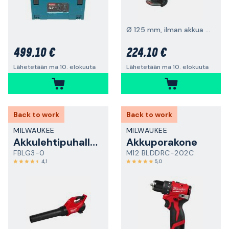
Ø 125 mm, ilman akkua ja laturia
499,10 €
224,10 €
Lähetetään ma 10. elokuuta
Lähetetään ma 10. elokuuta
Back to work
Back to work
MILWAUKEE
MILWAUKEE
Akkulehtipuhallin
Akkuporakone
FBLG3-0
M12 BLDDRC-202C
4,1
5,0