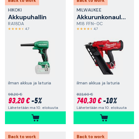
Back to work
Back to work
HIKOKI
MILWAUKEE
Akkupuhallin
Akkurunkonaulain
RA18DA
M18 FFN-0C
4,7
4,7
ilman akkua ja laturia
ilman akkua ja laturia
98,20 €
822,60 €
93,20 €
-5%
740,30 €
-10%
Lähetetään ma 10. elokuuta
Lähetetään ma 10. elokuuta
Back to work
Back to work