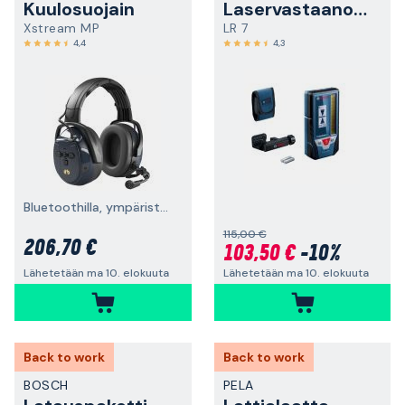
Kuulosuojain
Laservastaanotin
Xstream MP
LR 7
4,4
4,3
Bluetoothilla, ympäristönkuuntelulla ja päälakisangalla
115,00 €
206,70 €
103,50 €
-10%
Lähetetään ma 10. elokuuta
Lähetetään ma 10. elokuuta
Back to work
Back to work
BOSCH
PELA