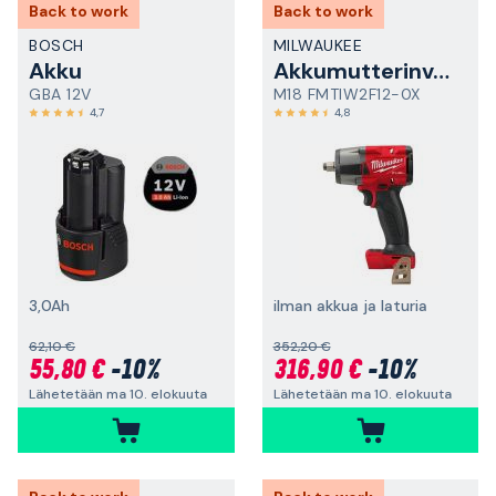
Back to work
Back to work
BOSCH
MILWAUKEE
Akku
Akkumutterinväännin
GBA 12V
M18 FMTIW2F12-0X
4,7
4,8
3,0Ah
ilman akkua ja laturia
62,10 €
352,20 €
55,80 €
-10%
316,90 €
-10%
Lähetetään ma 10. elokuuta
Lähetetään ma 10. elokuuta