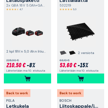
Latauspaketti
Lattialaatta
2x GBA 18V 5.0Ah+GAL 1880 CV
532219
4,7
5,0
2 kpl 18V:n 5,0 Ah:n litiumioniakkuja
2 versiota
228,90 €
63,10 €
210,50 €
-8%
53,60 €
-15%
Lähetetään ma 10. elokuuta
Lähetetään ma 10. elokuuta
Back to work
Back to work
PELA
BOSCH
Letkukela
Liitoskappale/jatkoliitin