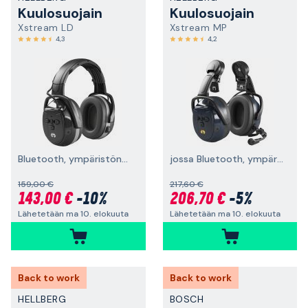
Kuulosuojain
Kuulosuojain
Xstream LD
Xstream MP
4,3
4,2
Bluetooth, ympäristönkuuntelu, päälakisanka
jossa Bluetooth, ympäristönkuuntelu ja kypäräkiinnike
159,00 €
217,60 €
143,00 €
-10%
206,70 €
-5%
Lähetetään ma 10. elokuuta
Lähetetään ma 10. elokuuta
Back to work
Back to work
HELLBERG
BOSCH