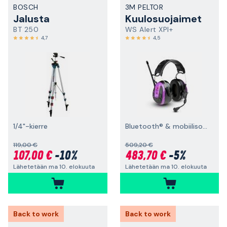
BOSCH
3M PELTOR
Jalusta
Kuulosuojaimet
BT 250
WS Alert XPI+
4,7
4,5
1/4"-kierre
Bluetooth® & mobiilisovellus, päälakisanka
119,00 €
509,20 €
107,00 €
-10%
483,70 €
-5%
Lähetetään ma 10. elokuuta
Lähetetään ma 10. elokuuta
Back to work
Back to work