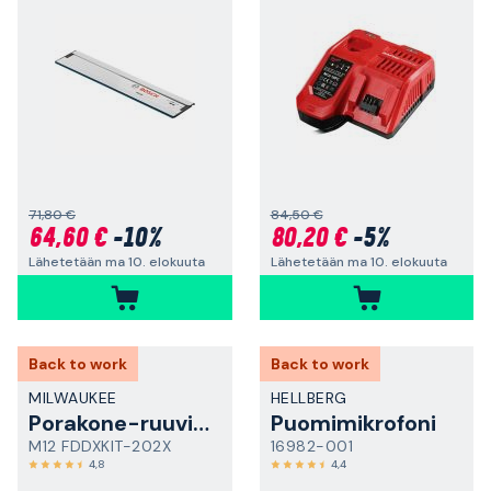
71,80 €
84,50 €
64,60 €
-10%
80,20 €
-5%
Lähetetään ma 10. elokuuta
Lähetetään ma 10. elokuuta
Back to work
Back to work
MILWAUKEE
HELLBERG
Porakone-ruuvinväännin
Puomimikrofoni
M12 FDDXKIT-202X
16982-001
4,8
4,4