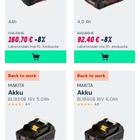
4Ah
4,0 Ah
174,70 €
100,50 €
160,70 €
-8%
92,40 €
-8%
Lähetetään ma 10. elokuuta
Lähetetään ma 10. elokuuta
Back to work
Back to work
MAKITA
MAKITA
Akku
Akku
BL1850B 18V 5,0Ah
BL1860B 18V 6,0Ah
4,9
4,6