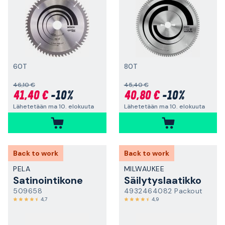
60T
80T
46,10 €
45,40 €
41,40 €
-10%
40,80 €
-10%
Lähetetään ma 10. elokuuta
Lähetetään ma 10. elokuuta
Back to work
Back to work
PELA
MILWAUKEE
Satinointikone
Säilytyslaatikko
509658
4932464082 Packout
4,7
4,9