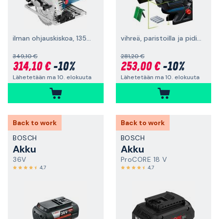
ilman ohjauskiskoa, 1350 W
vihreä, paristoilla ja pidikkeellä
349,10 €
281,20 €
314,10 €
-10%
253,00 €
-10%
Lähetetään ma 10. elokuuta
Lähetetään ma 10. elokuuta
Back to work
Back to work
BOSCH
BOSCH
Akku
Akku
36V
ProCORE 18 V
4,7
4,7