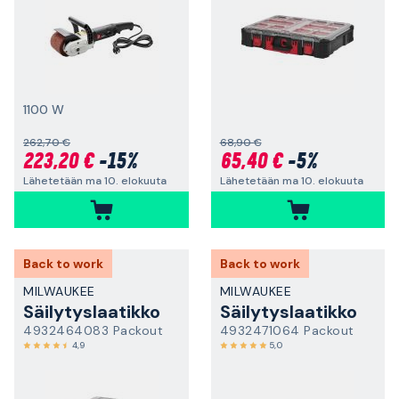
1100 W
262,70 €
68,90 €
223,20 €
-15%
65,40 €
-5%
Lähetetään ma 10. elokuuta
Lähetetään ma 10. elokuuta
Back to work
Back to work
MILWAUKEE
MILWAUKEE
Säilytyslaatikko
Säilytyslaatikko
4932464083 Packout
4932471064 Packout
4,9
5,0