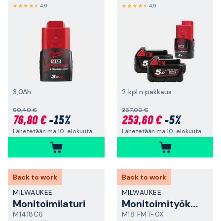
4,9
4,9
3,0Ah
2 kpl:n pakkaus
90,40 €
267,00 €
76,80 €
-15%
253,60 €
-5%
Lähetetään ma 10. elokuuta
Lähetetään ma 10. elokuuta
Back to work
Back to work
MILWAUKEE
MILWAUKEE
Monitoimilaturi
Monitoimityökalu
M1418C6
M18 FMT-0X