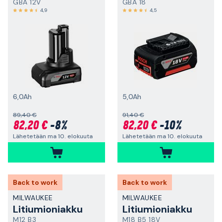
GBA 12V
GBA 18
4,9
4,5
6,0Ah
5,0Ah
89,40 €
91,40 €
82,20 €
-8%
82,20 €
-10%
Lähetetään ma 10. elokuuta
Lähetetään ma 10. elokuuta
Back to work
Back to work
MILWAUKEE
MILWAUKEE
Litiumioniakku
Litiumioniakku
M12 B3
M18 B5 18V