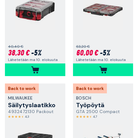
40,40 €
63,20 €
38,30 €
-5%
60,00 €
-5%
Lähetetään ma 10. elokuuta
Lähetetään ma 10. elokuuta
Back to work
Back to work
MILWAUKEE
BOSCH
Säilytyslaatikko
Työpöytä
4932472130 Packout
GTA 2500 Compact
4,3
4,7