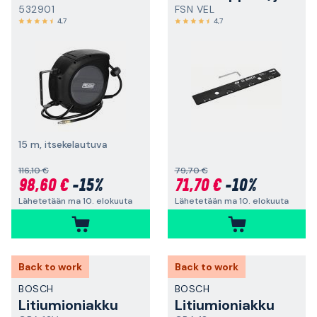
532901
FSN VEL
4,7
4,7
15 m, itsekelautuva
116,10 €
79,70 €
98,60 €
-15%
71,70 €
-10%
Lähetetään ma 10. elokuuta
Lähetetään ma 10. elokuuta
Back to work
Back to work
BOSCH
BOSCH
Litiumioniakku
Litiumioniakku