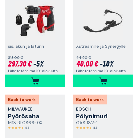
sis. akun ja laturin
Xstreamille ja Synergylle
313,00 €
44,50 €
297,30 €
-5%
40,00 €
-10%
Lähetetään ma 10. elokuuta
Lähetetään ma 10. elokuuta
Back to work
Back to work
MILWAUKEE
BOSCH
Pyörösaha
Pölynimuri
M18 BLCS66-0X
GAS 18V-1
4,6
4,3