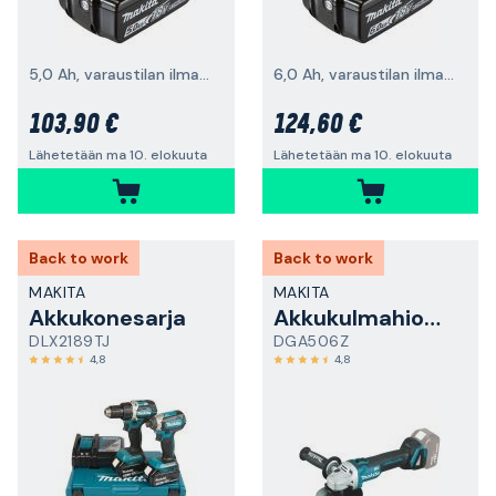
5,0 Ah, varaustilan ilmaisimella
6,0 Ah, varaustilan ilmaisimella
103,90 €
124,60 €
Lähetetään ma 10. elokuuta
Lähetetään ma 10. elokuuta
Back to work
Back to work
MAKITA
MAKITA
Akkukonesarja
Akkukulmahiomakone
DLX2189TJ
DGA506Z
4,8
4,8