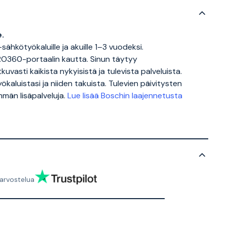
.
ähkötyökaluille ja akuille 1–3 vuodeksi.
RO360-portaalin kautta. Sinun täytyy
kuvasti kaikista nykyisistä ja tulevista palveluista.
ökaluistasi ja niiden takuista. Tulevien päivitysten
män lisäpalveluja.
Lue lisää Boschin laajennetusta
arvostelua