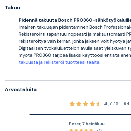
Takuu
Pidennä takuuta Bosch PRO360-sähkötyökaluille
Ilmainen takuuajan pidentäminen Bosch Professional-s
Rekisteröinti tapahtuu nopeasti ja maksuttomasti P
rekisteröityä vain kerran, jonka jälkeen voit hyötyä jat
Digitaalisen työkaluluettelon avulla saat yleiskuvan ty
myötä PRO360 tarjoaa lisäksi käyttöösi entistä enem
takuusta ja rekisteröi tuotteesi täältä.
Arvosteluita
4,7
54
/
5
Peter
,
7 heinäkuu
5,0