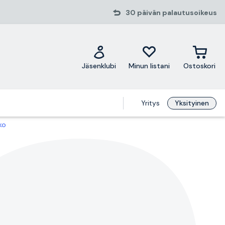
30 päivän palautusoikeus
Jäsenklubi
Minun listani
Ostoskori
Yritys
Yksityinen
ko