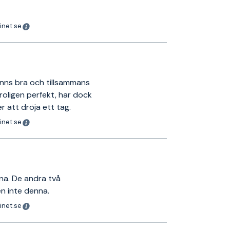
inet.se
änns bra och tillsammans
roligen perfekt, har dock
r att dröja ett tag.
inet.se
nna. De andra två
n inte denna.
inet.se