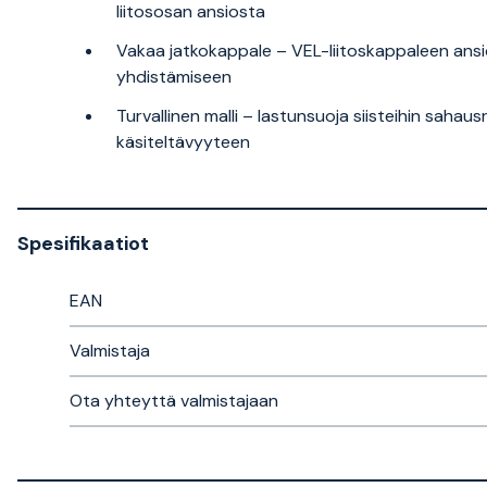
liitososan ansiosta
Vakaa jatkokappale – VEL-liitoskappaleen ans
yhdistämiseen
Turvallinen malli – lastunsuoja siisteihin saha
käsiteltävyyteen
Spesifikaatiot
EAN
Valmistaja
Ota yhteyttä valmistajaan