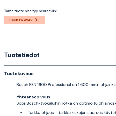
Tämä tuote sisältyy seuraaviin:
Back to work
Tuotetiedot
Tuotekuvaus
Bosch FSN 1600 Professional on 1 600 mm:n ohjainki
Yhteensopivuus
Sopii Bosch-työkaluihin, jotka on optimoitu ohjainkis
Tarkka ohjaus – tarkka kiskojen suoruus käyt