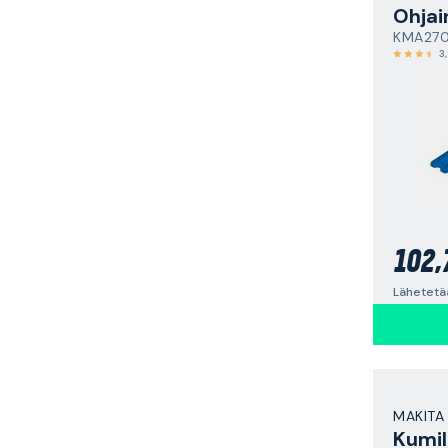
Ohjai
KMA27
3
102,
Lähetetä
MAKITA
Kumil