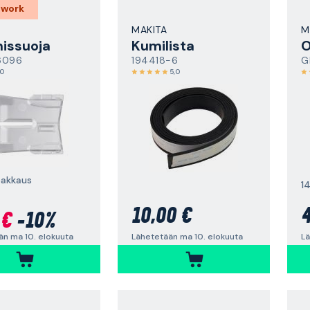
 work
MAKITA
M
issuoja
Kumilista
O
6096
194418-6
G
,0
5,0
pakkaus
1
10,00 €
4
 €
-10%
Lähetetään ma 10. elokuuta
Lä
än ma 10. elokuuta