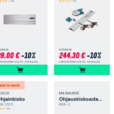
4,5
4,7
8,90 €
271,50 €
9,00 €
-10%
244,30 €
-10%
hetetään ma 10. elokuuta
Lähetetään ma 10. elokuuta
ack to work
OSCH
MILWAUKEE
hjainkisko
Ohjauskiskoadapteri
SN 2100
RBA-2
3,0