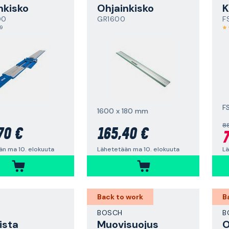
nkisko
Ohjainkisko
00
GR1600
F
,9
1600 x 180 mm
8
70 €
165,40 €
7
än ma 10. elokuuta
Lähetetään ma 10. elokuuta
Lä
Back to work
B
BOSCH
B
ista
Muovisuojus
O