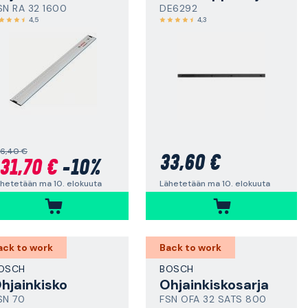
SN RA 32 1600
DE6292
4,5
4,3
46,40 €
33,60 €
31,70 €
-10%
Lähetetään ma 10. elokuuta
hetetään ma 10. elokuuta
ack to work
Back to work
OSCH
BOSCH
hjainkisko
Ohjainkiskosarja
SN 70
FSN OFA 32 SATS 800