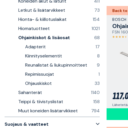
Koneiden akut & laturit
411
Letkut & lisätarvikkeet
73
Back to
Hionta- & kiillotuslaikat
154
BOSCH
Ohjai
Hiomatuotteet
1021
FSN 16
Ohjainkiskot & lisäosat
68
Adapterit
17
Kiinnityselementit
8
Reunalistat & liukupinnoitteet
9
Repimissuojat
1
Ohjauskiskot
33
Sahanterät
1140
117,
Teippi & tiivistyslistat
158
Lähetetä
Muut koneiden lisätarvikkeet
794
Suojaus & vaatteet