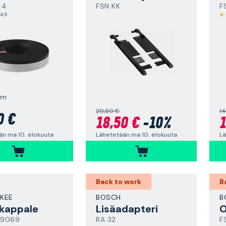
-4
FSN KK
F
4,6
mm
20,60 €
1
0 €
18,50 €
-10%
1
än ma 10. elokuuta
Lähetetään ma 10. elokuuta
Lä
Back to work
B
KEE
BOSCH
B
skappale
Lisäadapteri
O
79069
RA 32
F