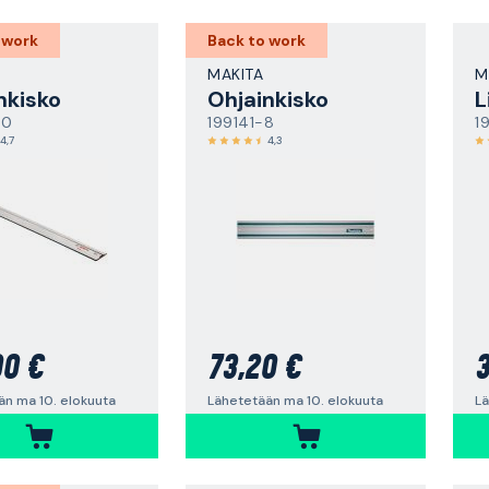
 work
Back to work
MAKITA
M
nkisko
Ohjainkisko
00
199141-8
1
4,7
4,3
00 €
73,20 €
3
än ma 10. elokuuta
Lähetetään ma 10. elokuuta
Lä