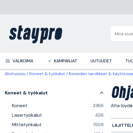
VALIKOIMA
KAMPANJAT
UUTUUDET
TUO
Aloitussivu
Koneet & työkalut
Koneiden tarvikkeet & käyttöosa
Ohj
Koneet & työkalut
Koneet
3366
Alta löydä
Lasertyökalut
426
Mittatyökalut
1509
LAJITTEL