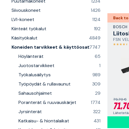
Puutarhakoneet
1234
Siivouskoneet
1426
Back to
LVI-koneet
1124
BOSCH
Kiinteät työkalut
192
Käsityökalut
4849
FSN VE
Koneiden tarvikkeet & käyttöosat
7747
Höylänterät
65
Juotostarvikkeet
1
Työkalusäilytys
989
Työpöydät & rullavaunut
309
Sahausohjaimet
29
79,70 €
Poranterät & ruuvauskärjet
1774
71,7
Jyrsinterät
322
Lähetetä
Katkaisu- & hiontalaikat
431