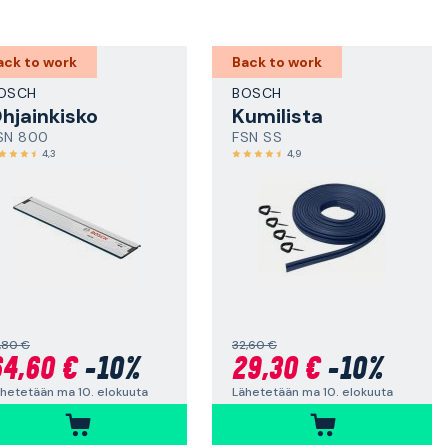
ack to work
Back to work
OSCH
BOSCH
hjainkisko
Kumilista
SN 800
FSN SS
4,3
4,9
,80 €
32,60 €
4,60 €
-10%
29,30 €
-10%
hetetään ma 10. elokuuta
Lähetetään ma 10. elokuuta