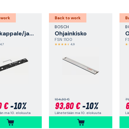
 work
Back to work
B
BOSCH
B
Liitoskappale/jatkoliitin
Ohjainkisko
O
L
FSN 1100
F
4,7
4,9
104,30 €
71
0 €
-10%
93,80 €
-10%
6
än ma 10. elokuuta
Lähetetään ma 10. elokuuta
Lä