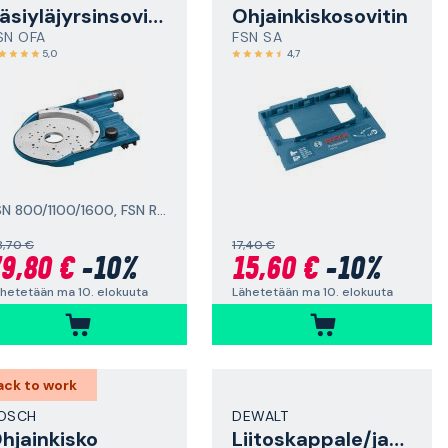
Käsiyläjyrsinsovitin
Ohjainkiskosovitin
SN OFA
FSN SA
5,0
4,7
FSN 800/1100/1600, FSN RA 32 800/1600
8,70 €
17,40 €
9,80 €
-10%
15,60 €
-10%
hetetään ma 10. elokuuta
Lähetetään ma 10. elokuuta
ack to work
OSCH
DEWALT
hjainkisko
Liitoskappale/jatkoliitin