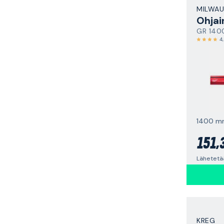
MILWAU
Ohjai
GR 140
4
1400 m
151,
Lähetetä
KREG