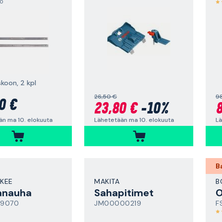
,0
skoon, 2 kpl
26,50 €
9
0 €
23,80 €
-10%
8
än ma 10. elokuuta
Lähetetään ma 10. elokuuta
Lä
B
KEE
MAKITA
B
anauha
Sahapitimet
O
79070
JM00000219
F