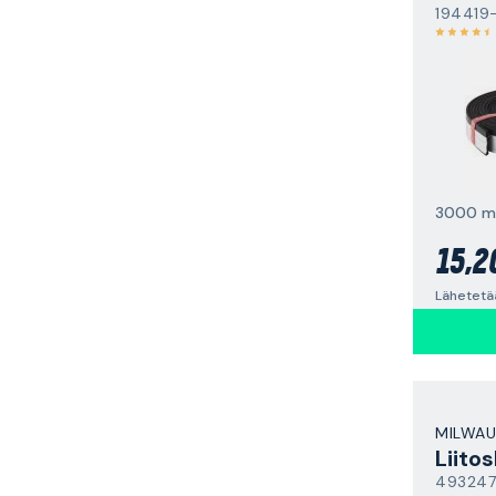
194419
3000 
15,2
Lähetetä
MILWAU
Liito
49324