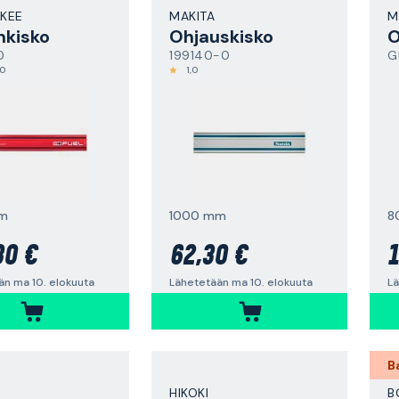
KEE
MAKITA
M
nkisko
Ohjauskisko
O
0
199140-0
G
,0
1,0
m
1000 mm
8
30 €
62,30 €
1
än ma 10. elokuuta
Lähetetään ma 10. elokuuta
Lä
B
HIKOKI
B