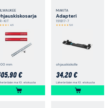
ILWAUKEE
MAKITA
hjauskiskosarja
Adapteri
R-KIT
191B17-7
4,5
5,0
400 mm
ohjauskiskolle
05,90 €
34,20 €
hetetään ma 10. elokuuta
Lähetetään ma 10. elokuuta