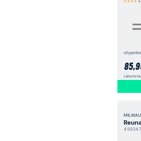
4
ohjainki
85,9
Lähetetä
MILWAU
Reun
49324