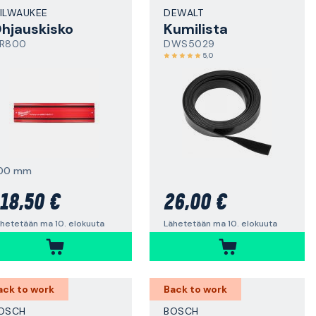
ILWAUKEE
DEWALT
hjauskisko
Kumilista
R800
DWS5029
5,0
00 mm
18,50 €
26,00 €
hetetään ma 10. elokuuta
Lähetetään ma 10. elokuuta
ack to work
Back to work
OSCH
BOSCH