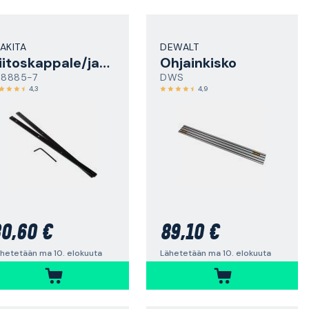
AKITA
DEWALT
Liitoskappale/jatkoliitin
Ohjainkisko
98885-7
DWS
4,3
4,9
0,60 €
89,10 €
hetetään ma 10. elokuuta
Lähetetään ma 10. elokuuta