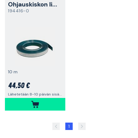
Ohjauskiskon liukuteippi
194416-0
10 m
44,50 €
Lähetetään 8-10 päivän sisällä
1