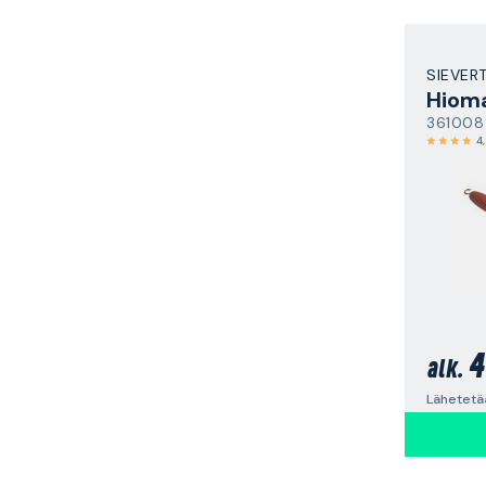
SIEVER
361008
4
4
alk.
Lähetetä