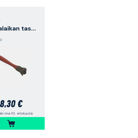
T
Hiomalaikan tasoittaja
,0
8,30 €
än ma 10. elokuuta