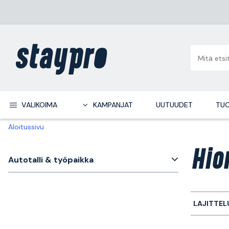
VALIKOIMA
KAMPANJAT
UUTUUDET
TUO
Aloitussivu
Hio
Autotalli & työpaikka
LAJITTEL