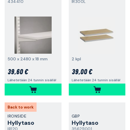
434410
IR300L
500 x 2480 x 18 mm
2 kpl
39,60 €
39,00 €
Lähetetään 24 tunnin sisällä!
Lähetetään 24 tunnin sisällä!
Back to work
IRONSIDE
GBP
Hyllytaso
Hyllytaso
IR120
356211001