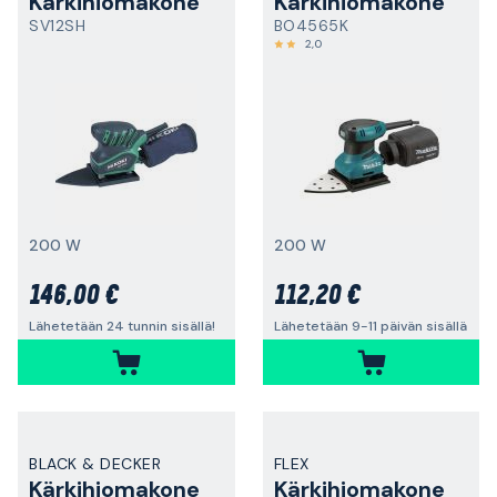
Kärkihiomakone
Kärkihiomakone
SV12SH
BO4565K
2,0
200 W
200 W
146,00 €
112,20 €
Lähetetään 24 tunnin sisällä!
Lähetetään 9-11 päivän sisällä
BLACK & DECKER
FLEX
Kärkihiomakone
Kärkihiomakone