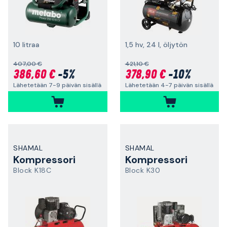
10 litraa
1,5 hv, 24 l, öljytön
407,00 €
421,10 €
386,60 €
-5%
378,90 €
-10%
Lähetetään 7-9 päivän sisällä
Lähetetään 4-7 päivän sisällä
SHAMAL
SHAMAL
Kompressori
Kompressori
Block K18C
Block K30