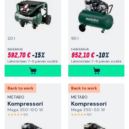
20 l
90 l
697,30 €
1 057,90 €
592,70 €
-15%
952,10 €
-10%
Lähetetään 7-9 päivän sisällä
Lähetetään 7-9 päivän sisällä
Back to work
Back to work
METABO
METABO
Kompressori
Kompressori
Mega 350-100 W
Mega 350-50 W
5,0
5,0