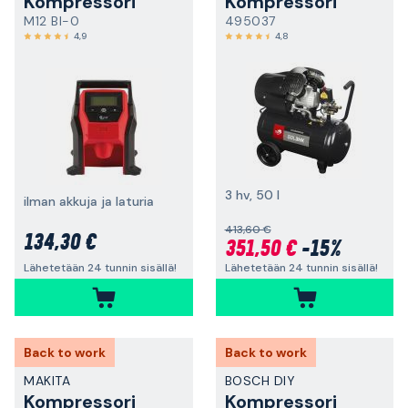
Kompressori
Kompressori
M12 BI-0
495037
4,9
4,8
3 hv, 50 l
ilman akkuja ja laturia
413,60 €
134,30 €
351,50 €
-15%
Lähetetään 24 tunnin sisällä!
Lähetetään 24 tunnin sisällä!
Back to work
Back to work
MAKITA
BOSCH DIY
Kompressori
Kompressori