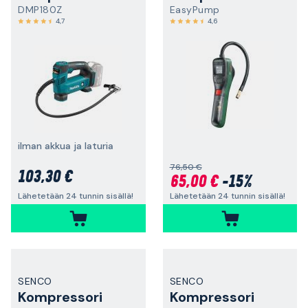
DMP180Z
EasyPump
4,7
4,6
ilman akkua ja laturia
76,50 €
103,30 €
65,00 €
-15%
Lähetetään 24 tunnin sisällä!
Lähetetään 24 tunnin sisällä!
SENCO
SENCO
Kompressori
Kompressori