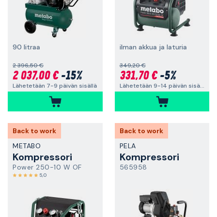
90 litraa
ilman akkua ja laturia
2 396,50 €
349,20 €
2 037,00 €
-15%
331,70 €
-5%
Lähetetään 7-9 päivän sisällä
Lähetetään 9-14 päivän sisällä
Back to work
Back to work
METABO
PELA
Kompressori
Kompressori
Power 250-10 W OF
565958
5,0