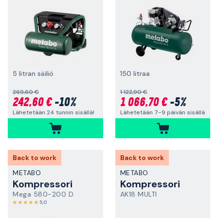
5 litran säiliö
150 litraa
269,60 €
1 122,90 €
242,60 €
-10%
1 066,70 €
-5%
Lähetetään 24 tunnin sisällä!
Lähetetään 7-9 päivän sisällä
Back to work
Back to work
METABO
METABO
Kompressori
Kompressori
Mega 580-200 D
AK18 MULTI
5,0