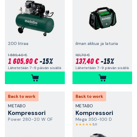
200 litraa
ilman akkua ja laturia
1 889,40 €
161,70 €
1 605,90 €
-15%
137,40 €
-15%
Lähetetään 7-9 päivän sisällä
Lähetetään 7-9 päivän sisällä
Back to work
Back to work
METABO
METABO
Kompressori
Kompressori
Power 280-20 W OF
Mega 350-100 D
5,0