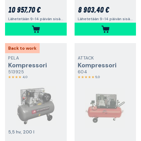
10 957,70 €
8 903,40 €
Lähetetään 9-14 päivän sisällä
Lähetetään 9-14 päivän sisällä
Back to work
PELA
ATTACK
Kompressori
Kompressori
513925
604
4,0
5,0
5,5 hv, 200 l