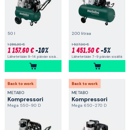
50 l
200 litraa
1 286,30 €
1 527,90 €
1 157,60 €
-10%
1 451,50 €
-5%
Lähetetään 9-14 päivän sisällä
Lähetetään 7-9 päivän sisällä
Back to work
Back to work
METABO
METABO
Kompressori
Kompressori
Mega 550-90 D
Mega 650-270 D