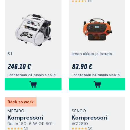
4,3
8 l
ilman akkua ja laturia
246,10 €
83,90 €
Lähetetään 24 tunnin sisällä!
Lähetetään 24 tunnin sisällä!
Back to work
METABO
SENCO
Kompressori
Kompressori
Basic 160-6 W OF 601501000
AC12810
5,0
5,0