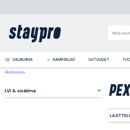
VALIKOIMA
KAMPANJAT
UUTUUDET
TUO
Aloitussivu
PEX
LVI & sisäilma
LAJITTEL