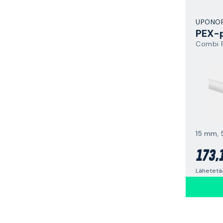
UPONO
PEX-p
Combi P
15 mm, 
173,
Lähetetää