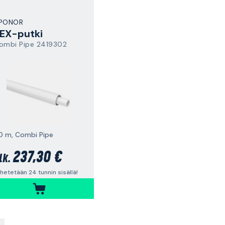
PONOR
EX-putki
ombi Pipe 2419302
0 m, Combi Pipe
237,30 €
lk.
hetetään 24 tunnin sisällä!