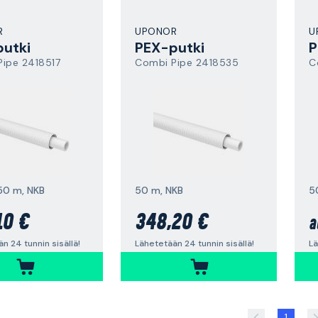
R
UPONOR
U
utki
PEX-putki
P
ipe 2418517
Combi Pipe 2418535
C
50 m, NKB
50 m, NKB
5
10 €
348,20 €
a
n 24 tunnin sisällä!
Lähetetään 24 tunnin sisällä!
Lä
1