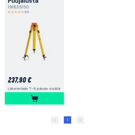
Puujalusta
191835150
5,0
237,90 €
Lähetetään 7-9 päivän sisällä
1