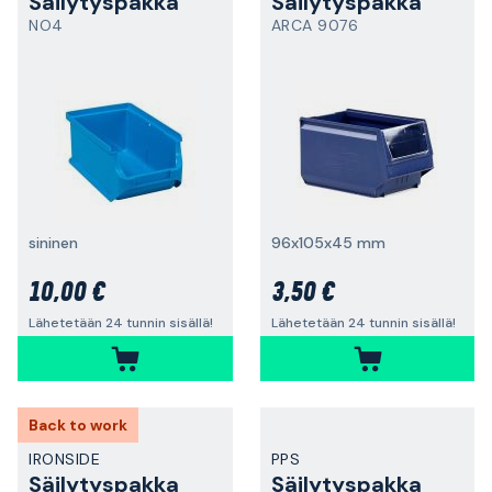
Säilytyspakka
Säilytyspakka
NO4
ARCA 9076
sininen
96x105x45 mm
10,00 €
3,50 €
Lähetetään 24 tunnin sisällä!
Lähetetään 24 tunnin sisällä!
Back to work
IRONSIDE
PPS
Säilytyspakka
Säilytyspakka