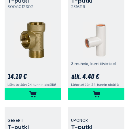
T-putki
T-putki
3005012302
2316119
3 muhvia, kumitiivisteellä
14,10 €
4,40 €
alk.
Lähetetään 24 tunnin sisällä!
Lähetetään 24 tunnin sisällä!
GEBERIT
UPONOR
T-putki
T-putki