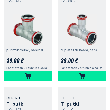
1550947
1550962
puristusmuhvi, sähkösinkitty
supistettu haara, sähkösinkitty
39,00 €
39,00 €
Lähetetään 24 tunnin sisällä!
Lähetetään 24 tunnin sisällä!
GEBERIT
GEBERIT
T-putki
T-putki
1550973
1551959