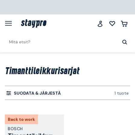
Timanttileikkurisarjat
SUODATA & JÄRJESTÄ
1 tuote
Back to work
BOSCH