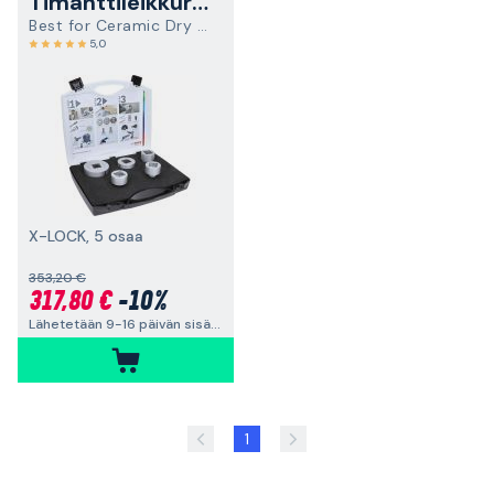
Timanttileikkurisarjat
Best for Ceramic Dry Speed
5,0
X-LOCK, 5 osaa
353,20 €
317,80 €
-10%
Lähetetään 9-16 päivän sisällä
1